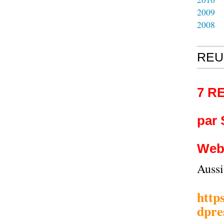
2009
2008
REU
7 R
par
Web
Auss
http
dpre