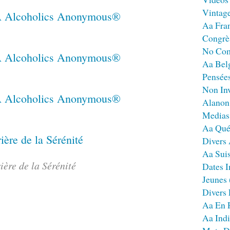
Vintag
Aa Fra
Congrè
No Co
Aa Bel
Pensées
Non Inv
Alanon
Medias
Aa Qué
Divers
Aa Sui
ière de la Sérénité
Dates I
Jeunes
Divers
Aa En 
Aa Ind