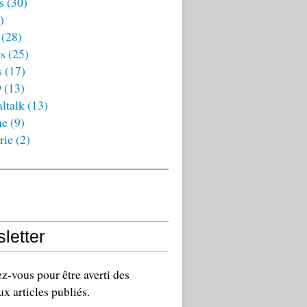
s
(30)
)
(28)
es
(25)
s
(17)
9
(13)
ltalk
(13)
ne
(9)
rie
(2)
letter
-vous pour être averti des
x articles publiés.