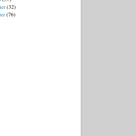
ier
(32)
ier
(76)