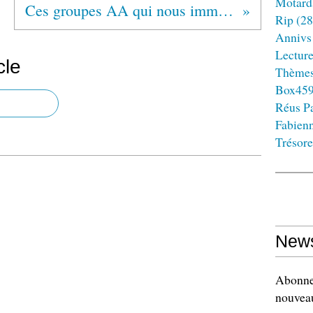
Motard
Ces groupes AA qui nous immunisent de Corona...
Rip
(28
Annivs
Lectur
cle
Thème
Box45
Réus Pa
Fabien
Trésore
News
Abonnez
nouveau