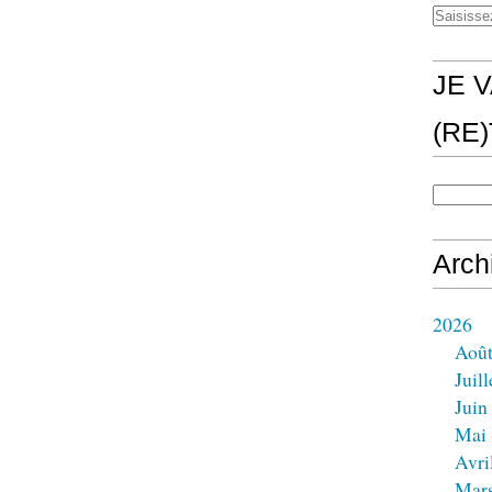
JE V
(RE
Arch
2026
Aoû
Juill
Juin
Mai
Avri
Mar