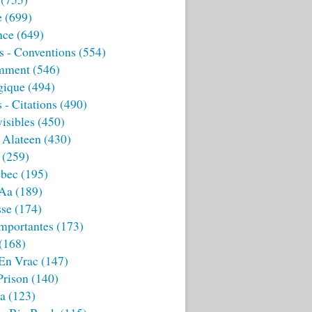
e
(699)
nce
(649)
s - Conventions
(554)
mment
(546)
gique
(494)
 - Citations
(490)
isibles
(450)
 Alateen
(430)
(259)
bec
(195)
 Aa
(189)
sse
(174)
mportantes
(173)
(168)
 En Vrac
(147)
Prison
(140)
ia
(123)