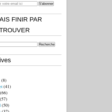
AIS FINIR PAR
)TROUVER
ives
t
(8)
et
(41)
(66)
(57)
l
(50)
s
(37)