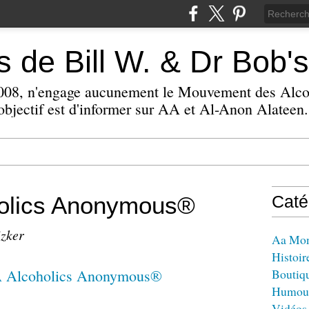
 de Bill W. & Dr Bob's
 2008, n'engage aucunement le Mouvement des Alc
bjectif est d'informer sur AA et Al-Anon Alateen.
lics Anonymous®
Caté
izker
Aa Mo
Histoir
Boutiq
Humou
Vidéos