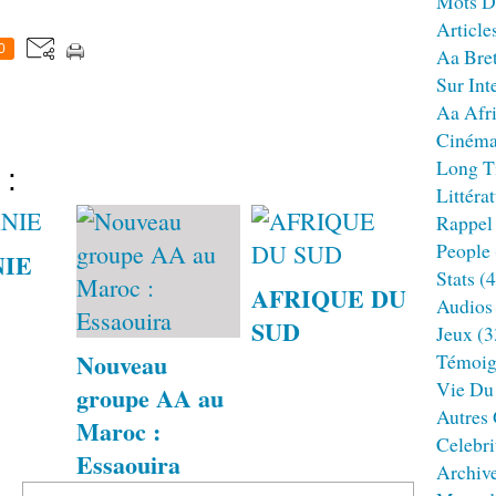
Mots D
Article
0
Aa Bre
Sur Int
Aa Afr
Ciném
Long T
 :
Littéra
Rappel
People
IE
Stats
(4
AFRIQUE DU
Audios
SUD
Jeux
(3
Nouveau
Témoig
Vie Du
groupe AA au
Autres
Maroc :
Celebri
Essaouira
Archiv