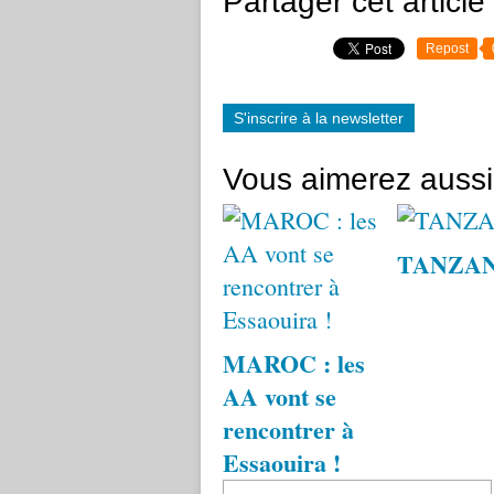
Partager cet article
Repost
S'inscrire à la newsletter
Vous aimerez aussi
TANZAN
MAROC : les
AA vont se
rencontrer à
Essaouira !