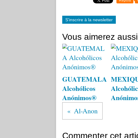
Repost
S'inscrire à la newsletter
Vous aimerez aussi
GUATEMALA
MEXIQ
Alcohólicos
Alcohólic
Anónimos®
Anónimo
Al-Anon
Commenter cet arti