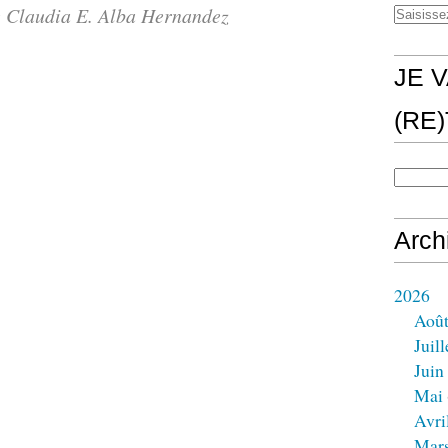
 Claudia E. Alba Hernandez
JE V
(RE
Arch
2026
Aoû
Juill
Juin
Mai
Avri
Mar