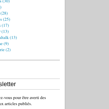
s
(30)
)
(28)
es
(25)
s
(17)
9
(13)
ltalk
(13)
ne
(9)
rie
(2)
letter
-vous pour être averti des
x articles publiés.