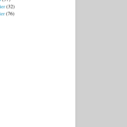
ier
(32)
ier
(76)