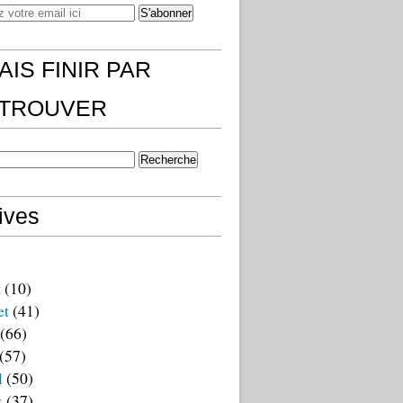
AIS FINIR PAR
)TROUVER
ives
t
(10)
et
(41)
(66)
(57)
l
(50)
s
(37)