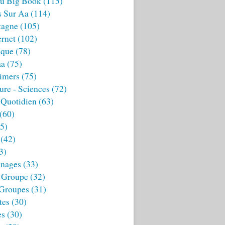
u Big Book
(115)
s Sur Aa
(114)
tagne
(105)
ernet
(102)
ique
(78)
aa
(75)
imers
(75)
ture - Sciences
(72)
 Quotidien
(63)
(60)
5)
(42)
3)
nages
(33)
 Groupe
(32)
 Groupes
(31)
tes
(30)
es
(30)