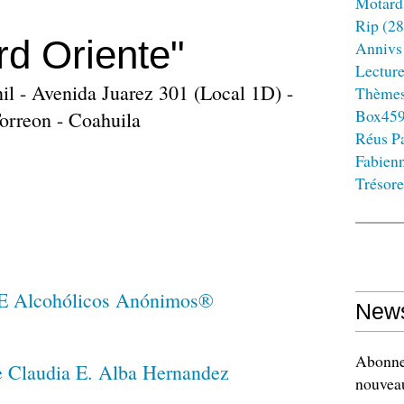
Motard
Rip
(28
d Oriente"
Annivs
Lectur
il - Avenida Juarez 301 (Local 1D) -
Thème
Box45
Torreon - Coahuila
Réus Pa
Fabien
Trésore
News
Abonnez
nouveau