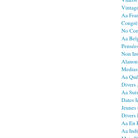
Vintag
Aa Fra
Congrè
No Co
Aa Bel
Pensées
Non Inv
Alanon
Medias
Aa Qué
Divers
Aa Sui
Dates I
Jeunes
Divers
Aa En 
Aa Ind