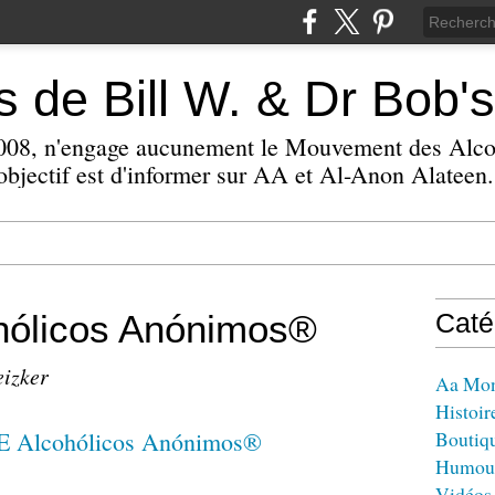
 de Bill W. & Dr Bob's
 2008, n'engage aucunement le Mouvement des Alc
bjectif est d'informer sur AA et Al-Anon Alateen.
ólicos Anónimos®
Caté
eizker
Aa Mo
Histoir
Boutiq
Humou
Vidéos