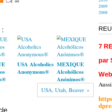
0
2009
2008
REU
 :
7 R
par
UE
USA Alcoholics
MEXIQUE
os
Anonymous®
Alcohólicos
Web
s®
Anónimos®
Auss
USA, Utah, Beaver
http
dpre
cle