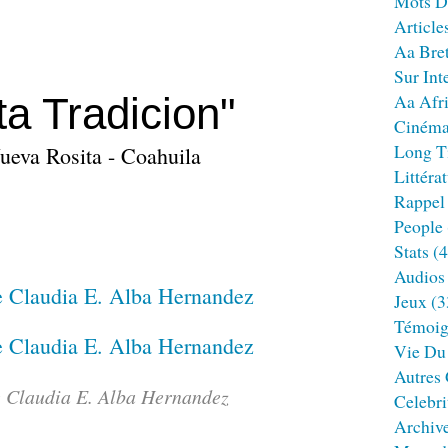
Mots D
Article
Aa Bre
Sur Int
a Tradicion"
Aa Afr
Ciném
Long T
Nueva Rosita - Coahuila
Littéra
Rappel
People
Stats
(4
Audios
Jeux
(3
Témoig
Vie Du
Autres
 Claudia E. Alba Hernandez
Celebri
Archiv