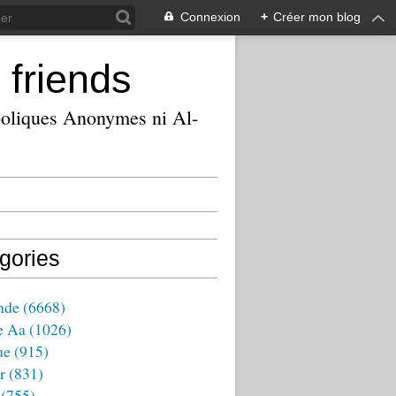
Connexion
+
Créer mon blog
 friends
ooliques Anonymes ni Al-
gories
nde
(6668)
e Aa
(1026)
ue
(915)
r
(831)
(755)