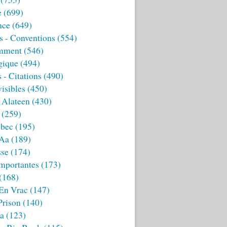
e
(699)
nce
(649)
s - Conventions
(554)
mment
(546)
gique
(494)
 - Citations
(490)
isibles
(450)
 Alateen
(430)
(259)
bec
(195)
 Aa
(189)
sse
(174)
mportantes
(173)
(168)
 En Vrac
(147)
Prison
(140)
ia
(123)