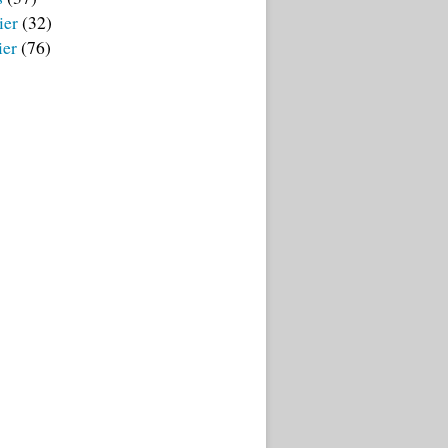
ier
(32)
ier
(76)