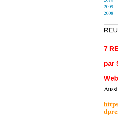
2009
2008
REU
7 R
par
Web
Auss
http
dpre