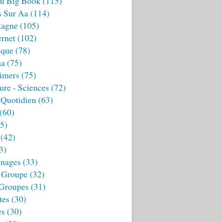
u Big Book
(115)
s Sur Aa
(114)
tagne
(105)
ernet
(102)
ique
(78)
aa
(75)
imers
(75)
ture - Sciences
(72)
 Quotidien
(63)
(60)
5)
(42)
3)
nages
(33)
 Groupe
(32)
 Groupes
(31)
tes
(30)
es
(30)