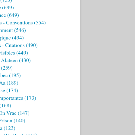
e
(699)
nce
(649)
s - Conventions
(554)
mment
(546)
gique
(494)
 - Citations
(490)
isibles
(449)
 Alateen
(430)
(259)
bec
(195)
 Aa
(189)
sse
(174)
mportantes
(173)
(168)
 En Vrac
(147)
Prison
(140)
ia
(123)