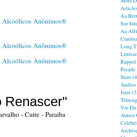
Mots D
Article
Aa Bre
Sur Int
Aa Afr
Ciném
Long T
Littéra
Rappel
People
Stats
(4
Audios
Jeux
(3
 Renascer"
Témoig
Vie Du
valho - Cuite - Paraiba
Autres
Celebri
Archiv