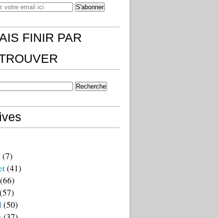
AIS FINIR PAR
)TROUVER
ives
t
(7)
et
(41)
(66)
(57)
l
(50)
s
(37)