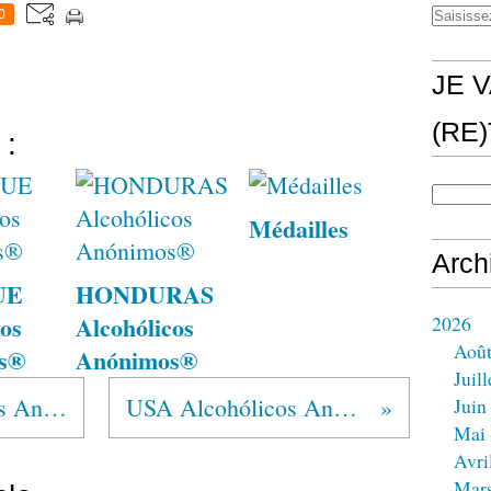
0
JE V
(RE
 :
Médailles
Arch
UE
HONDURAS
os
Alcohólicos
2026
Aoû
s®
Anónimos®
Juill
MEXIQUE Alcohólicos Anónimos®
USA Alcohólicos Anónimos®
Juin
Mai
Avri
Mar