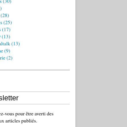
s
(30)
)
(28)
es
(25)
s
(17)
9
(13)
ltalk
(13)
ne
(9)
rie
(2)
letter
-vous pour être averti des
x articles publiés.