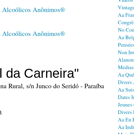
Vintag
Aa Fra
Congrè
No Co
Aa Bel
Pensées
Non Inv
Alanon
Medias
 da Carneira"
Aa Qué
Divers
na Rural, s/n Junco do Seridó - Paraíba
Aa Sui
Dates I
Jeunes
3
Divers
Aa En 
Aa Ind