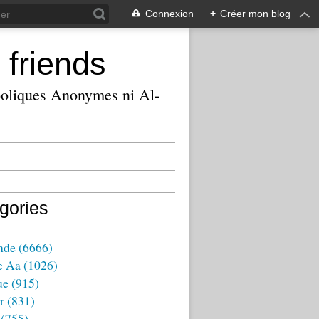
Connexion
+
Créer mon blog
 friends
ooliques Anonymes ni Al-
gories
nde
(6666)
e Aa
(1026)
ue
(915)
r
(831)
(755)