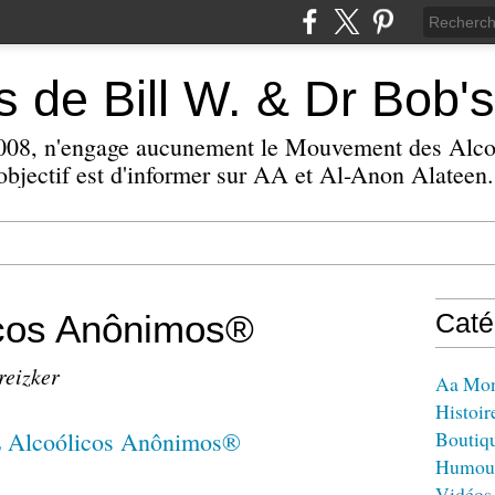
 de Bill W. & Dr Bob's
 2008, n'engage aucunement le Mouvement des Alc
bjectif est d'informer sur AA et Al-Anon Alateen.
icos Anônimos®
Caté
reizker
Aa Mo
Histoir
Boutiq
Humou
Vidéos