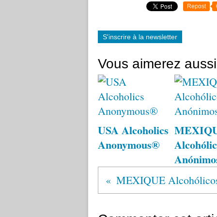
Repost
S'inscrire à la newsletter
Vous aimerez aussi
USA Alcoholics
MEXIQ
Anonymous®
Alcohólic
Anónimo