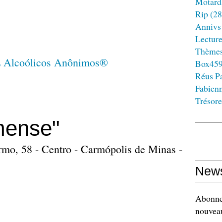
Motard
Rip
(28
Annivs
Lectur
Thème
Box45
Réus Pa
Fabien
Trésore
mense"
armo, 58 - Centro - Carmópolis de Minas -
News
Abonnez
nouveau