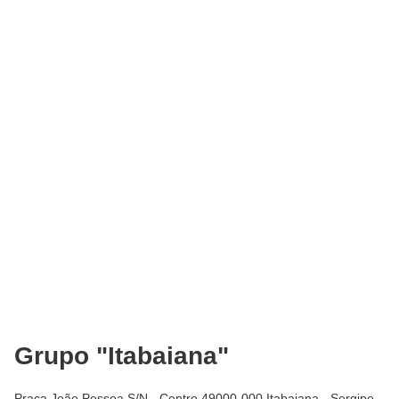
Grupo "Itabaiana"
Praça João Pessoa S/N - Centro 49000-000 Itabaiana - Sergipe