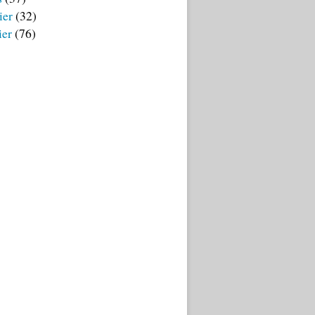
ier
(32)
ier
(76)