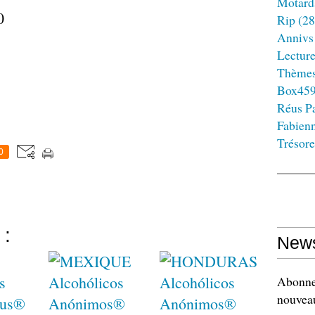
Motard
0
Rip
(28
Annivs
Lectur
Thème
Box45
Réus Pa
Fabien
Trésore
0
 :
News
Abonnez
nouveau