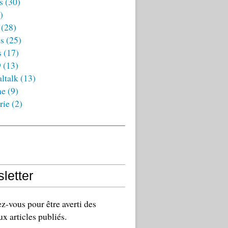
s
(30)
)
(28)
es
(25)
s
(17)
9
(13)
ltalk
(13)
ne
(9)
rie
(2)
letter
-vous pour être averti des
x articles publiés.