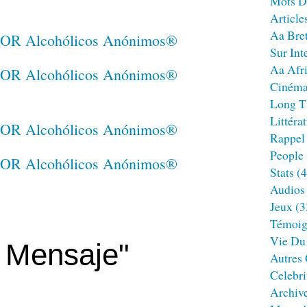
Mots D
Article
Aa Bre
Sur Int
Aa Afr
Ciném
Long T
Littéra
Rappel
People
Stats
(4
Audios
Jeux
(3
Témoig
Vie Du
z Mensaje"
Autres
Celebri
Archiv