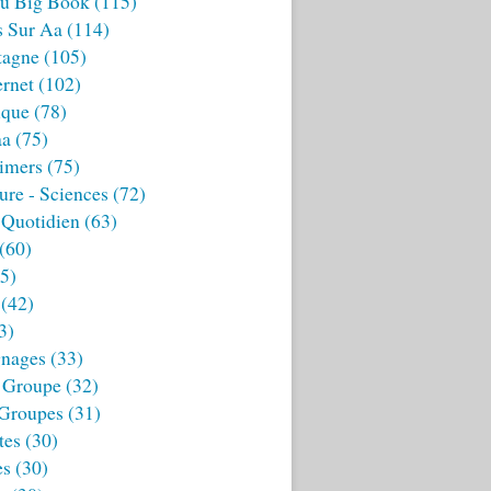
u Big Book
(115)
s Sur Aa
(114)
tagne
(105)
ernet
(102)
ique
(78)
aa
(75)
imers
(75)
ture - Sciences
(72)
 Quotidien
(63)
(60)
5)
(42)
3)
nages
(33)
 Groupe
(32)
 Groupes
(31)
tes
(30)
es
(30)