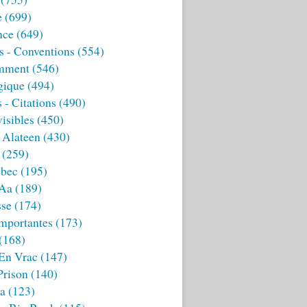
e
(699)
nce
(649)
s - Conventions
(554)
mment
(546)
gique
(494)
 - Citations
(490)
isibles
(450)
 Alateen
(430)
(259)
bec
(195)
 Aa
(189)
sse
(174)
mportantes
(173)
(168)
 En Vrac
(147)
Prison
(140)
ia
(123)