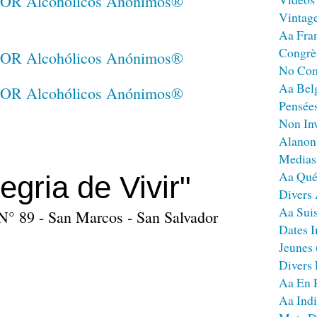
Vintag
Aa Fra
Congrè
No Co
Aa Bel
Pensées
Non Inv
Alanon
Medias
Aa Qué
egria de Vivir"
Divers
Aa Sui
 N° 89 - San Marcos - San Salvador
Dates I
Jeunes
Divers
Aa En 
Aa Ind