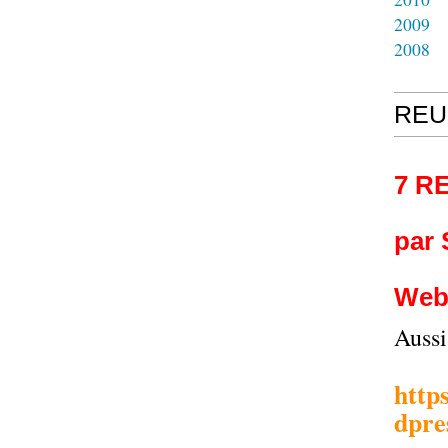
2009
2008
REU
7 R
par
Web
Auss
http
dpre