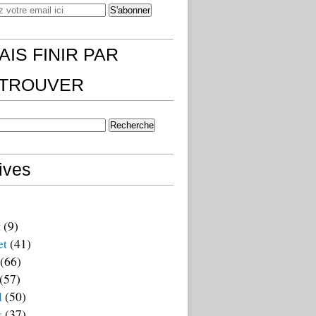
AIS FINIR PAR
)TROUVER
ives
t
(9)
et
(41)
(66)
(57)
l
(50)
s
(37)