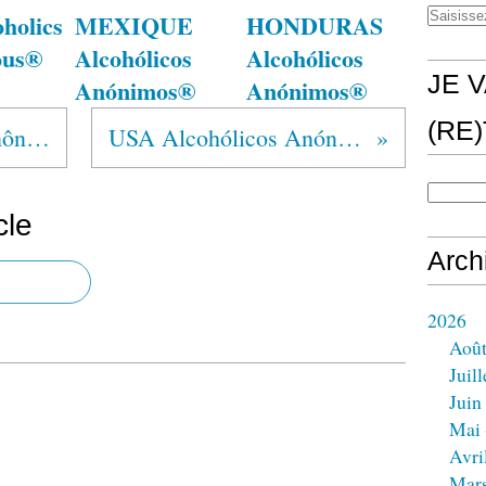
holics
MEXIQUE
HONDURAS
ous®
Alcohólicos
Alcohólicos
JE V
Anónimos®
Anónimos®
(RE
BRESIL Alcoólicos Anônimos®
USA Alcohólicos Anónimos®
cle
Arch
2026
Aoû
Juill
Juin
Mai
Avri
Mar