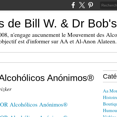
 de Bill W. & Dr Bob's
 2008, n'engage aucunement le Mouvement des Alc
bjectif est d'informer sur AA et Al-Anon Alateen.
lcohólicos Anónimos®
Caté
eizker
Aa Mo
Histoir
Boutiq
Humou
Vidéos