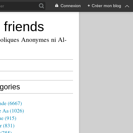
Connexion
+
Créer mon blog
 friends
ooliques Anonymes ni Al-
gories
nde
(6667)
e Aa
(1026)
ue
(915)
r
(831)
(755)