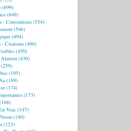
e
(699)
nce
(649)
s - Conventions
(554)
mment
(546)
gique
(494)
 - Citations
(490)
isibles
(450)
 Alateen
(430)
(259)
bec
(195)
 Aa
(189)
sse
(174)
mportantes
(173)
(168)
 En Vrac
(147)
Prison
(140)
ia
(123)