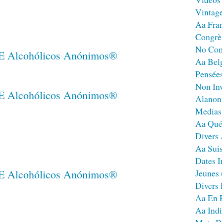
Vintag
Aa Fra
Congrè
No Co
Aa Bel
Pensées
Non Inv
Alanon
Medias
Aa Qué
Divers
Aa Sui
Dates I
Jeunes
Divers
Aa En 
Aa Ind