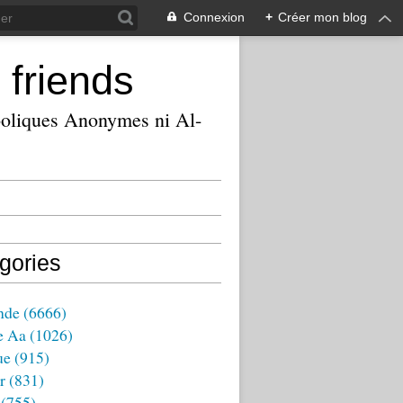
Connexion
+
Créer mon blog
 friends
ooliques Anonymes ni Al-
gories
nde
(6666)
e Aa
(1026)
ue
(915)
r
(831)
(755)