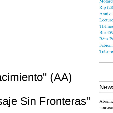
Motard
Rip
(28
Annivs
Lectur
Thème
Box45
Réus Pa
Fabien
Trésore
cimiento" (AA)
News
aje Sin Fronteras"
Abonnez
nouveau