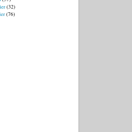
ier
(32)
ier
(76)