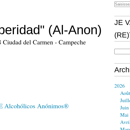
JE V
peridad" (Al-Anon)
(RE
178 Ciudad del Carmen - Campeche
Arch
2026
Aoû
Juill
Juin
Mai
Avri
Mar