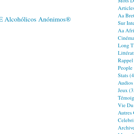
Mots D
Article
Aa Bre
Sur Int
Aa Afr
Ciném
Long T
Littéra
Rappel
People
Stats
(4
Audios
Jeux
(3
Témoig
Vie Du
Autres
Celebri
Archiv