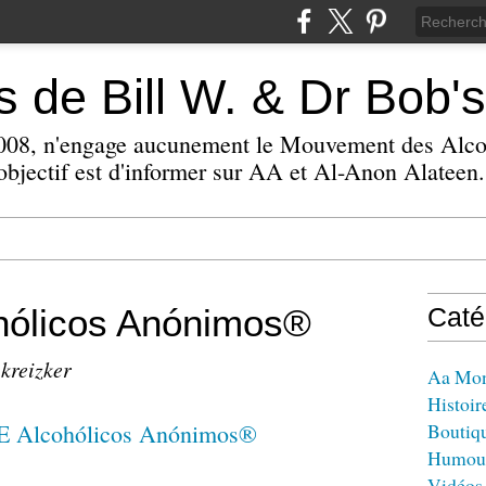
 de Bill W. & Dr Bob's
 2008, n'engage aucunement le Mouvement des Alc
bjectif est d'informer sur AA et Al-Anon Alateen.
ólicos Anónimos®
Caté
 kreizker
Aa Mo
Histoir
Boutiq
Humou
Vidéos