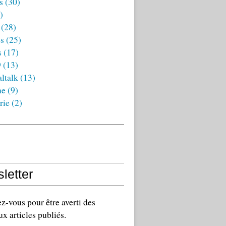
s
(30)
)
(28)
es
(25)
s
(17)
9
(13)
ltalk
(13)
ne
(9)
rie
(2)
letter
-vous pour être averti des
x articles publiés.