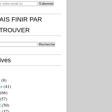
AIS FINIR PAR
)TROUVER
ives
t
(8)
et
(41)
(66)
(57)
l
(50)
s
(37)