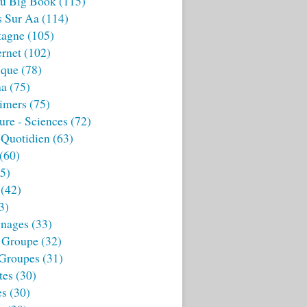
u Big Book
(115)
s Sur Aa
(114)
tagne
(105)
ernet
(102)
ique
(78)
aa
(75)
imers
(75)
ture - Sciences
(72)
 Quotidien
(63)
(60)
5)
(42)
3)
nages
(33)
 Groupe
(32)
 Groupes
(31)
tes
(30)
es
(30)