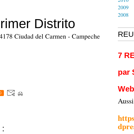
2009
2008
rimer Distrito
REU
- 24178 Ciudad del Carmen - Campeche
7 R
par
Web
0
Auss
http
dpre
 :