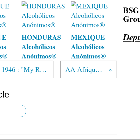
BSG
Grou
Depu
UE
HONDURAS
MEXIQUE
os
Alcohólicos
Alcohólicos
s®
Anónimos®
Anónimos®
Reader's Digest Janvier 1946 : "My Return From The Half-World Of Alcoholism"
AA Afrique du Sud a 75 ans !
cle