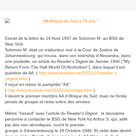
Extrait de la lettre du 14 Août 1947 de Solomon M. au BSG de
New York.
Solomon M. était un traducteur noir à la Cour de Justice de
Johannesbourg, qui trouva, dans son township d'Alexandra, dans
une poubelle, un article du Reader's Digest de Janvier 1946 ("My
Return From The Half-World Of Alcoholism"), dans lequel il est
question de AA. (
http://www.kreizker.net/2021/10/reader-s-
)digest.html
)
Il reçut en retour le pamphlet "AA"
(
http://www.kreizker.net/2015/10/vintage.html
)
Il devint le premier membre AA d'Afrique du Sud,
mais ne fonda
jamais de groupe
et resta sobre des années.
Même "hasard" avec l'article du Reader's Digest : la deuxième
personne à contacter le BSG de New York fut Arthur S. qui, aidé
par des non-alcooliques, ouvrit le premier
groupe à Johannesbourg le 18 Octobre 1946. Et cette date devint