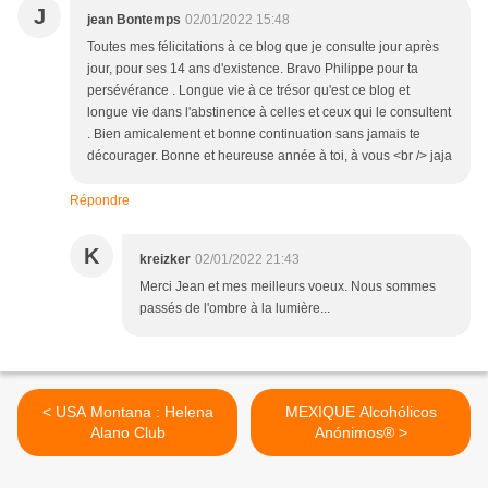
J
jean Bontemps
02/01/2022 15:48
Toutes mes félicitations à ce blog que je consulte jour après
jour, pour ses 14 ans d'existence. Bravo Philippe pour ta
persévérance . Longue vie à ce trésor qu'est ce blog et
longue vie dans l'abstinence à celles et ceux qui le consultent
. Bien amicalement et bonne continuation sans jamais te
décourager. Bonne et heureuse année à toi, à vous <br /> jaja
Répondre
K
kreizker
02/01/2022 21:43
Merci Jean et mes meilleurs voeux. Nous sommes
passés de l'ombre à la lumière...
< USA Montana : Helena
MEXIQUE Alcohólicos
Alano Club
Anónimos® >