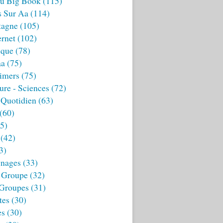
u Big Book
(115)
s Sur Aa
(114)
tagne
(105)
ernet
(102)
ique
(78)
aa
(75)
imers
(75)
ture - Sciences
(72)
 Quotidien
(63)
(60)
5)
(42)
3)
nages
(33)
 Groupe
(32)
 Groupes
(31)
tes
(30)
es
(30)