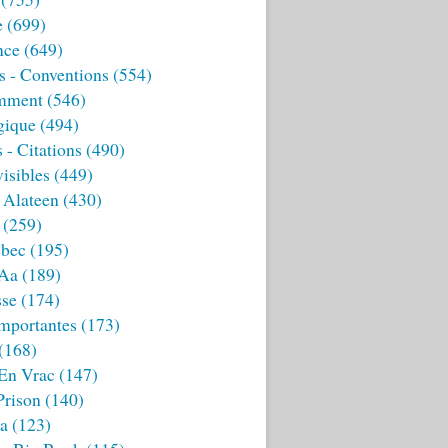
e
(699)
nce
(649)
s - Conventions
(554)
mment
(546)
gique
(494)
 - Citations
(490)
isibles
(449)
 Alateen
(430)
(259)
bec
(195)
 Aa
(189)
sse
(174)
mportantes
(173)
(168)
 En Vrac
(147)
Prison
(140)
ia
(123)