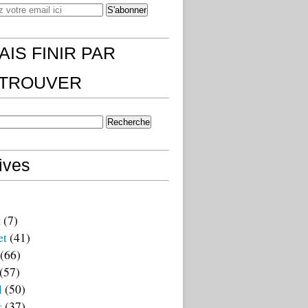
AIS FINIR PAR
)TROUVER
ives
t
(7)
et
(41)
(66)
(57)
l
(50)
s
(37)