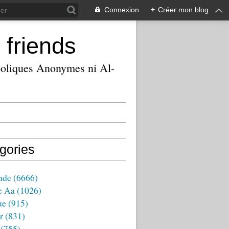
Connexion
+
Créer mon blog
 friends
ooliques Anonymes ni Al-
gories
nde
(6666)
e Aa
(1026)
ue
(915)
r
(831)
(755)