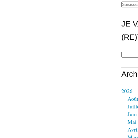
JE V
(RE
Arch
2026
Aoû
Juill
Juin
Mai
Avri
Mar