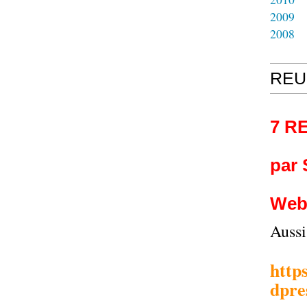
2009
2008
REU
7 R
par
Web
Auss
http
dpre