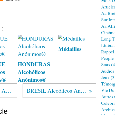
Mots D
Article
Aa Bre
Sur Int
Aa Afr
 :
Ciném
Long T
Littéra
Médailles
Rappel
People
UE
HONDURAS
Stats
(4
os
Alcohólicos
Audios
Jeux
(3
s®
Anónimos®
Témoig
ESPAGNE Alcohólicos Anónimos®
BRESIL Alcoólicos Anônimos®
Vie Du
Autres
Celebri
Archiv
cle