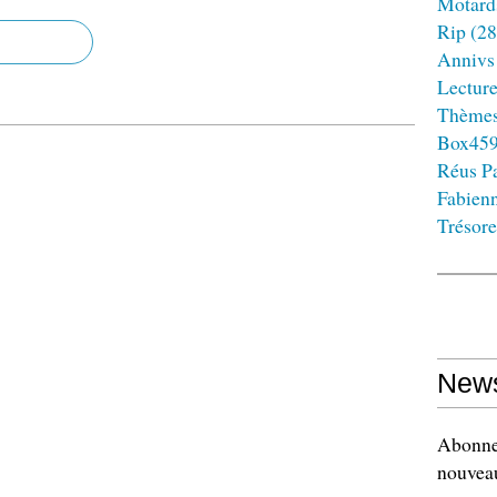
Motard
Rip
(28
Annivs
Lectur
Thème
Box45
Réus Pa
Fabien
Trésore
News
Abonnez
nouveau