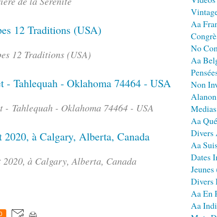
ière de la Sérénité
Vintag
Aa Fra
Congrè
No Co
es 12 Traditions (USA)
Aa Bel
Pensées
Non Inv
Alanon
t - Tahlequah - Oklahoma 74464 - USA
Medias
Aa Qué
Divers
Aa Sui
Dates I
t 2020, à Calgary, Alberta, Canada
Jeunes
Divers
Aa En 
Aa Ind
0