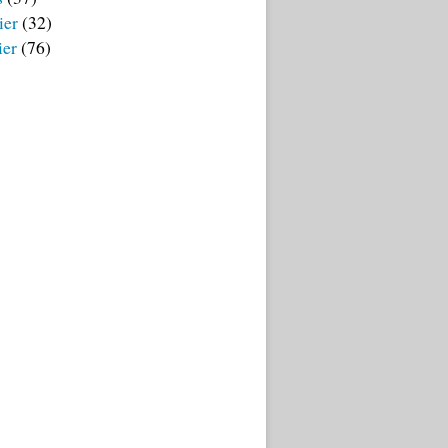
ier
(32)
ier
(76)