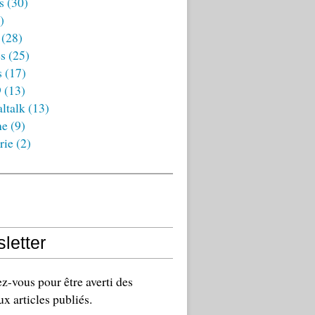
s
(30)
)
(28)
es
(25)
s
(17)
9
(13)
ltalk
(13)
ne
(9)
rie
(2)
letter
-vous pour être averti des
x articles publiés.