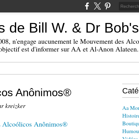
 de Bill W. & Dr Bob's
 2008, n'engage aucunement le Mouvement des Alc
bjectif est d'informer sur AA et Al-Anon Alateen.
icos Anônimos®
Caté
ar kreizker
Aa Mo
Histoir
Boutiq
Humou
Vidéos