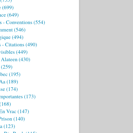
e
(699)
nce
(649)
s - Conventions
(554)
mment
(546)
gique
(494)
 - Citations
(490)
isibles
(449)
 Alateen
(430)
(259)
bec
(195)
 Aa
(189)
sse
(174)
mportantes
(173)
(168)
 En Vrac
(147)
Prison
(140)
ia
(123)