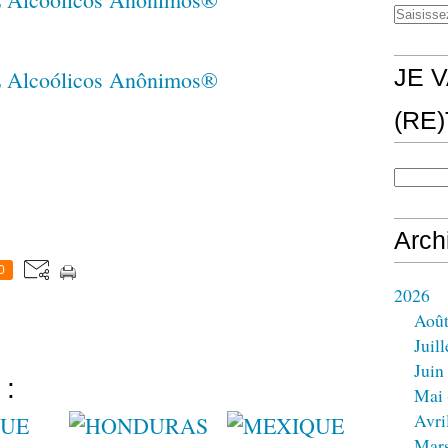
JE V
(RE
Arch
0
2026
Aoû
Juill
Juin
 :
Mai
Avri
Mar