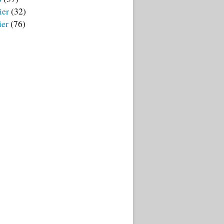
ier
(32)
ier
(76)