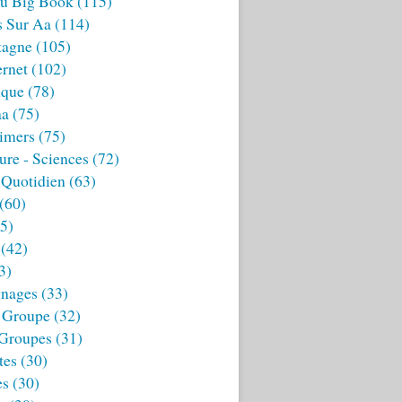
u Big Book
(115)
s Sur Aa
(114)
tagne
(105)
ernet
(102)
ique
(78)
aa
(75)
imers
(75)
ture - Sciences
(72)
 Quotidien
(63)
(60)
5)
(42)
3)
nages
(33)
 Groupe
(32)
 Groupes
(31)
tes
(30)
es
(30)