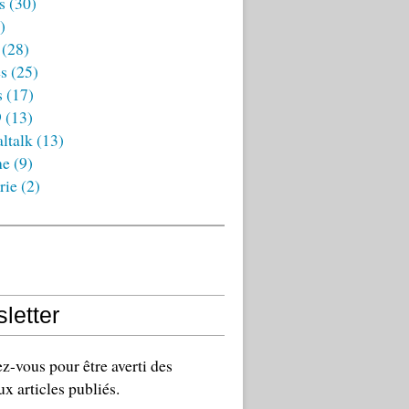
s
(30)
)
(28)
es
(25)
s
(17)
9
(13)
ltalk
(13)
ne
(9)
rie
(2)
letter
-vous pour être averti des
x articles publiés.