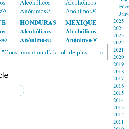
Févr
Janv
2025
UE
HONDURAS
MEXIQUE
2024
os
Alcohólicos
Alcohólicos
2023
s®
Anónimos®
Anónimos®
2022
2021
"Consommation d’alcool: de plus en plus de cris de secours en Belgique"
2020
2019
2018
cle
2017
2016
2015
2014
2013
2012
2011
2010