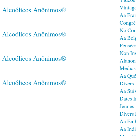
Vintag
Aa Fra
Congrè
No Co
Aa Bel
Pensées
Non Inv
Alanon
Medias
Aa Qué
Divers
Aa Sui
Dates I
Jeunes
Divers
Aa En 
Aa Ind