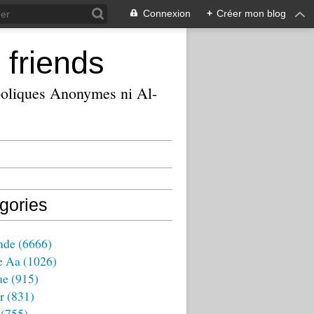
Connexion
+
Créer mon blog
 friends
ooliques Anonymes ni Al-
gories
nde
(6666)
e Aa
(1026)
ue
(915)
r
(831)
(755)