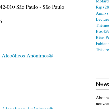
Motard
042-010 São Paulo - São Paulo
Rip
(28
Annivs
Lectur
5
Thème
Box45
Réus Pa
Fabien
Trésore
News
Abonnez
nouveau