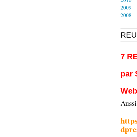
2009
2008
REU
7 R
par
Web
Auss
http
dpre