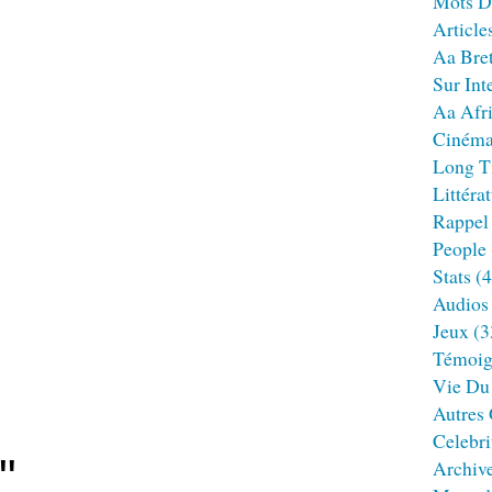
Mots D
Article
Aa Bre
Sur Int
Aa Afr
Ciném
Long T
Littéra
Rappel
People
Stats
(4
Audios
Jeux
(3
Témoig
Vie Du
Autres
Celebri
"
Archiv