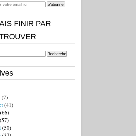
AIS FINIR PAR
)TROUVER
ives
t
(7)
et
(41)
(66)
(57)
l
(50)
s
(37)