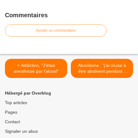
Commentaires
Ajouter un commentaire
< Addiction, "J'étais
Alcoolisme : "j’ai réussi à
anesthésié par l'alcool"
être abstinent pendant 3
mois, puis j’ai rechuté", des
réunions pour en parler >
Hébergé par Overblog
Top articles
Pages
Contact
Signaler un abus