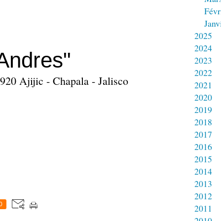
Févr
Janv
2025
2024
Andres"
2023
2022
20 Ajijic - Chapala - Jalisco
2021
2020
2019
2018
2017
2016
2015
2014
2013
2012
0
2011
2010