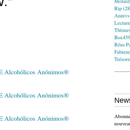
W."
Motard
Rip
(28
Annivs
Lectur
Thème
Box45
Réus Pa
Fabien
Trésore
News
Abonnez
nouveau