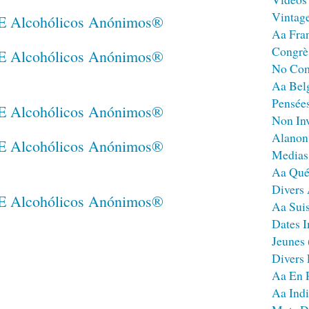
Vintag
Aa Fra
Congrè
No Co
Aa Bel
Pensées
Non Inv
Alanon
Medias
Aa Qué
Divers
Aa Sui
Dates I
Jeunes
Divers
Aa En 
Aa Ind