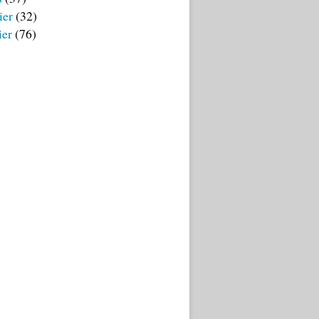
ier
(32)
ier
(76)