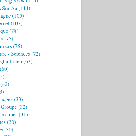
u Big Book
(115)
s Sur Aa
(114)
tagne
(105)
ernet
(102)
ique
(78)
aa
(75)
imers
(75)
ture - Sciences
(72)
 Quotidien
(63)
(60)
5)
(42)
3)
nages
(33)
 Groupe
(32)
 Groupes
(31)
tes
(30)
es
(30)