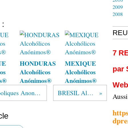
2009
2008
 :
REU
7 R
UE
HONDURAS
MEXIQUE
par
os
Alcohólicos
Alcohólicos
s®
Anónimos®
Anónimos®
Web
"L'association des Alcooliques Anonymes de Chartres fête ses quarante-et-un ans"
BRESIL Alcoólicos Anônimos®
Auss
http
cle
dpre