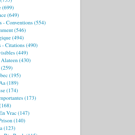
e
(699)
nce
(649)
s - Conventions
(554)
mment
(546)
gique
(494)
 - Citations
(490)
isibles
(449)
 Alateen
(430)
(259)
bec
(195)
 Aa
(189)
sse
(174)
mportantes
(173)
(168)
 En Vrac
(147)
Prison
(140)
ia
(123)