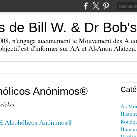
 de Bill W. & Dr Bob's
 2008, n'engage aucunement le Mouvement des Alc
bjectif est d'informer sur AA et Al-Anon Alateen.
ólicos Anónimos®
Caté
reizker
Aa Mo
Histoir
Boutiq
Humou
Vidéos