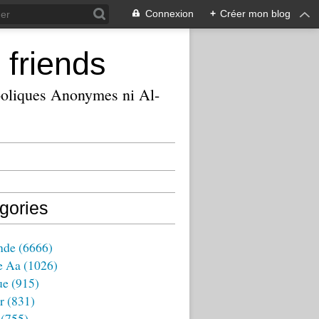
Connexion
+
Créer mon blog
 friends
ooliques Anonymes ni Al-
gories
nde
(6666)
e Aa
(1026)
ue
(915)
r
(831)
(755)