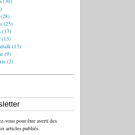
s
(30)
)
(28)
es
(25)
s
(17)
9
(13)
ltalk
(13)
ne
(9)
rie
(2)
letter
-vous pour être averti des
x articles publiés.