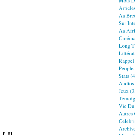
Mots D
Article
Aa Bre
Sur Int
Aa Afr
Ciném
Long T
Littéra
Rappel
People
Stats
(4
Audios
Jeux
(3
Témoig
Vie Du
Autres
Celebri
Archiv