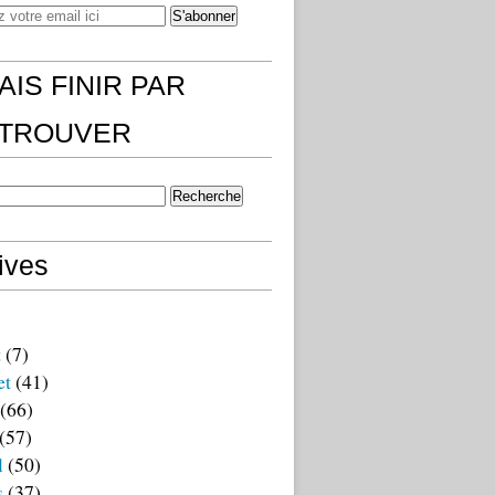
AIS FINIR PAR
)TROUVER
ives
t
(7)
et
(41)
(66)
(57)
l
(50)
s
(37)