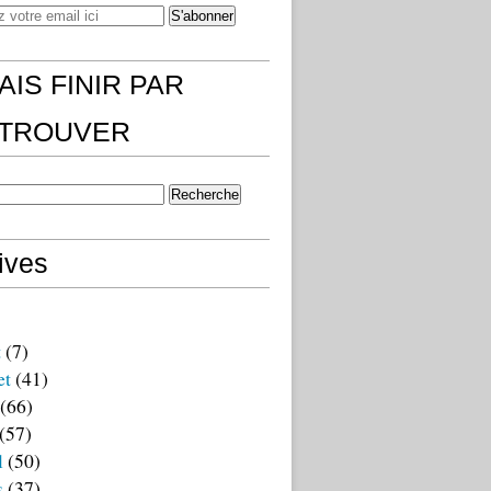
AIS FINIR PAR
)TROUVER
ives
t
(7)
et
(41)
(66)
(57)
l
(50)
s
(37)