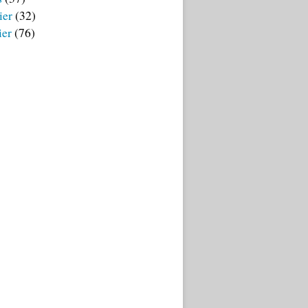
ier
(32)
ier
(76)