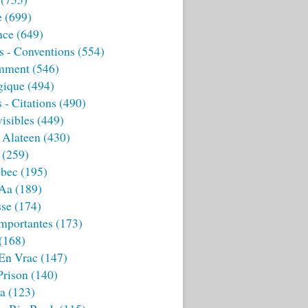
e
(699)
nce
(649)
s - Conventions
(554)
mment
(546)
gique
(494)
 - Citations
(490)
isibles
(449)
 Alateen
(430)
(259)
bec
(195)
 Aa
(189)
sse
(174)
mportantes
(173)
(168)
 En Vrac
(147)
Prison
(140)
ia
(123)