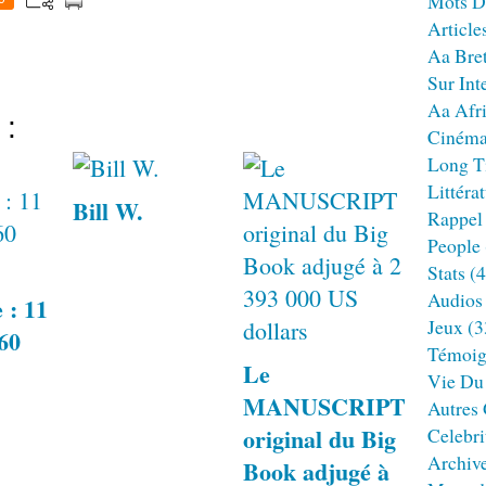
Mots D
Article
Aa Bre
Sur Int
Aa Afr
 :
Ciném
Long T
Littéra
Bill W.
Rappel
People
Stats
(4
Audios
 : 11
Jeux
(3
960
Témoig
Le
Vie Du
MANUSCRIPT
Autres
original du Big
Celebri
Archiv
Book adjugé à