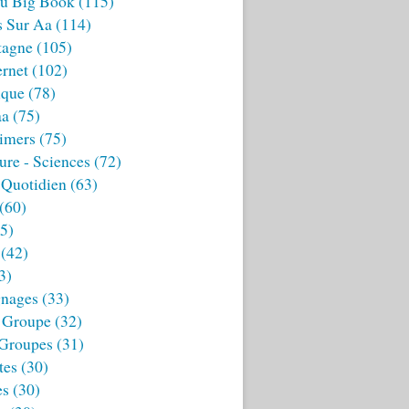
u Big Book
(115)
s Sur Aa
(114)
tagne
(105)
ernet
(102)
ique
(78)
aa
(75)
imers
(75)
ture - Sciences
(72)
 Quotidien
(63)
(60)
5)
(42)
3)
nages
(33)
 Groupe
(32)
 Groupes
(31)
tes
(30)
es
(30)