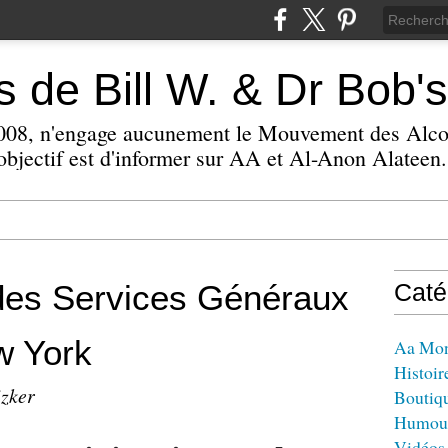
 de Bill W. & Dr Bob's
 2008, n'engage aucunement le Mouvement des Alc
bjectif est d'informer sur AA et Al-Anon Alateen.
des Services Généraux
Caté
w York
Aa Mo
Histoir
izker
Boutiq
Humou
Vidéos