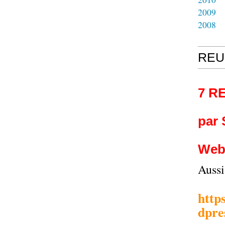
2009
2008
REU
7 R
par
Web
Auss
http
dpre