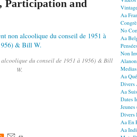
, Participation and
Vintag
Aa Fra
Congrè
No Co
Aa Bel
Pensées
Non Inv
 alcoolique du conseil de 1951 à 1956) & Bill
Alanon
Medias
W.
Aa Qué
Divers
Aa Sui
Dates I
Jeunes
Divers
Aa En 
Aa Ind
0