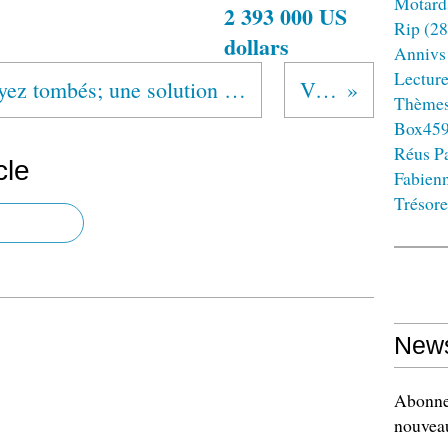
Motard
2 393 000 US
Rip
(28
dollars
Annivs
Lectur
"Aussi bas que vous soyez tombés; une solution est possible, les Alcooliques Anonymes en sont une."
Vu en AA
Thème
Box45
Réus Pa
cle
Fabien
Trésore
News
Abonnez
nouveau