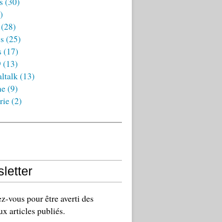
s
(30)
)
(28)
es
(25)
s
(17)
9
(13)
ltalk
(13)
ne
(9)
rie
(2)
letter
-vous pour être averti des
x articles publiés.