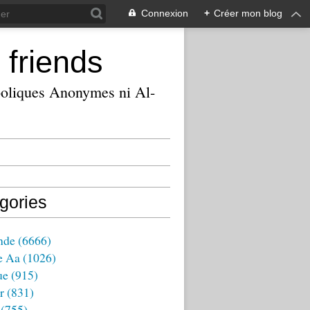
Connexion
+
Créer mon blog
 friends
ooliques Anonymes ni Al-
gories
nde
(6666)
e Aa
(1026)
ue
(915)
r
(831)
(755)