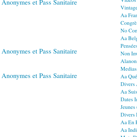
Vintag
Aa Fra
Congrè
No Co
Aa Bel
Pensées
Non Inv
Alanon
Medias
Aa Qué
Divers
Aa Sui
Dates I
Jeunes
Divers
Aa En 
Aa Ind