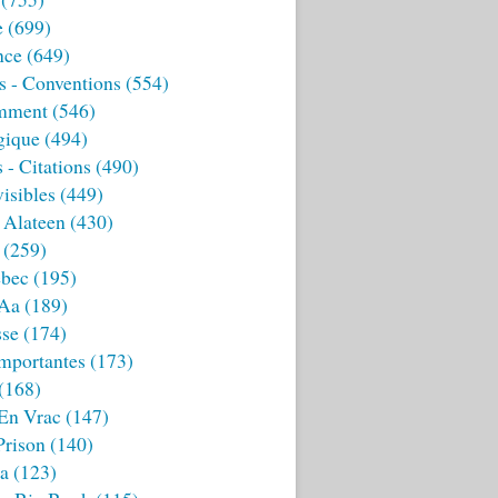
e
(699)
nce
(649)
s - Conventions
(554)
mment
(546)
gique
(494)
 - Citations
(490)
isibles
(449)
 Alateen
(430)
(259)
bec
(195)
 Aa
(189)
sse
(174)
mportantes
(173)
(168)
 En Vrac
(147)
Prison
(140)
ia
(123)