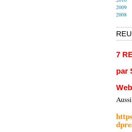
2009
2008
REU
7 R
par
Web
Auss
http
dpre