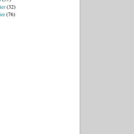
ier
(32)
ier
(76)