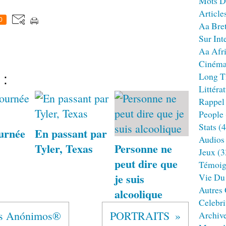
Mots D
Article
0
Aa Bre
Sur Int
Aa Afr
Ciném
Long T
 :
Littéra
Rappel
People
Stats
(4
urnée
En passant par
Audios
Tyler, Texas
Personne ne
Jeux
(3
peut dire que
Témoig
je suis
Vie Du
Autres
alcoolique
Celebri
s Anónimos®
PORTRAITS
Archiv