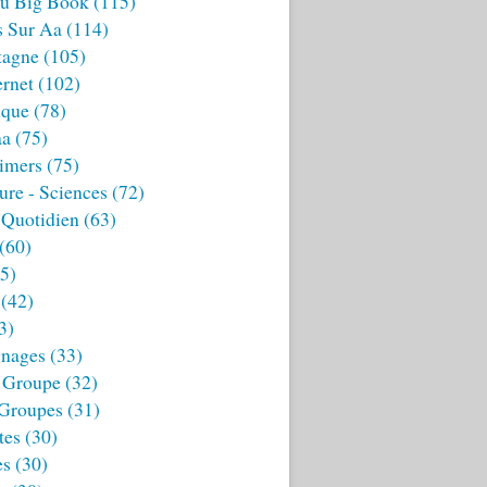
u Big Book
(115)
s Sur Aa
(114)
tagne
(105)
ernet
(102)
ique
(78)
aa
(75)
imers
(75)
ture - Sciences
(72)
 Quotidien
(63)
(60)
5)
(42)
3)
nages
(33)
 Groupe
(32)
 Groupes
(31)
tes
(30)
es
(30)