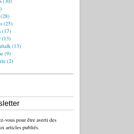
s
(30)
)
(28)
es
(25)
s
(17)
9
(13)
ltalk
(13)
ne
(9)
rie
(2)
letter
-vous pour être averti des
x articles publiés.