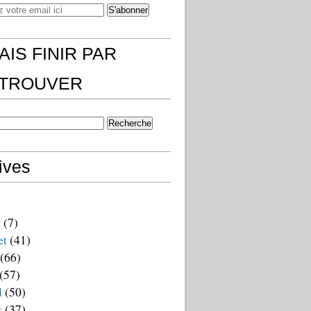
AIS FINIR PAR
)TROUVER
ives
t
(7)
et
(41)
(66)
(57)
l
(50)
s
(37)