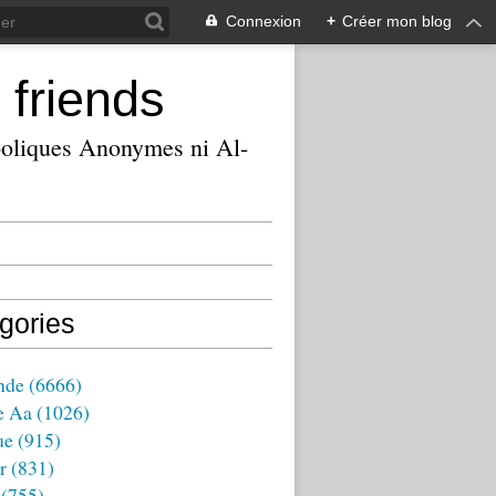
Connexion
+
Créer mon blog
 friends
ooliques Anonymes ni Al-
gories
nde
(6666)
e Aa
(1026)
ue
(915)
r
(831)
(755)