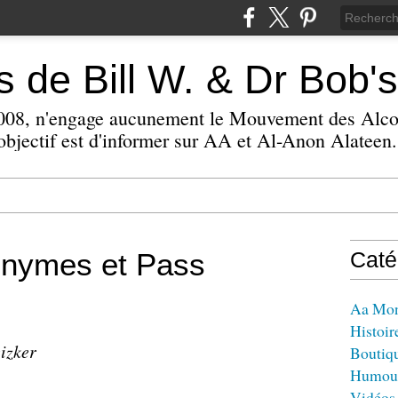
 de Bill W. & Dr Bob's
 2008, n'engage aucunement le Mouvement des Alc
bjectif est d'informer sur AA et Al-Anon Alateen.
onymes et Pass
Caté
Aa Mo
Histoir
eizker
Boutiq
Humou
Vidéos