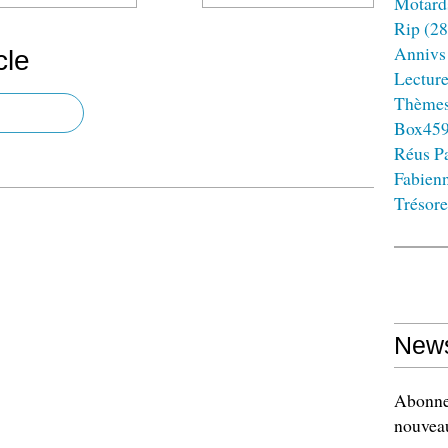
Motard
Rip
(28
Annivs
cle
Lectur
Thème
Box45
Réus Pa
Fabien
Trésore
News
Abonnez
nouveau