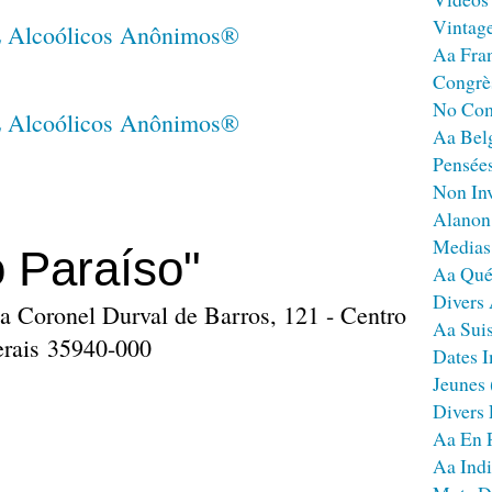
Vintag
Aa Fra
Congrè
No Co
Aa Bel
Pensées
Non Inv
Alanon
Medias
 Paraíso"
Aa Qué
Divers
a Coronel Durval de Barros, 121 - Centro
Aa Sui
erais 35940-000
Dates I
Jeunes
Divers
Aa En 
Aa Ind