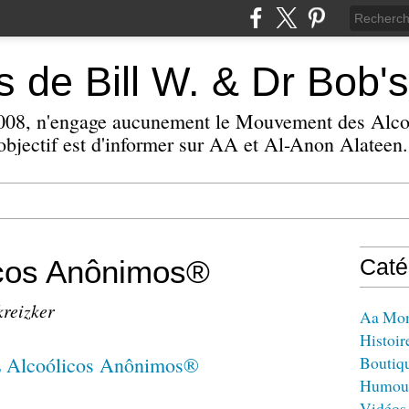
 de Bill W. & Dr Bob's
 2008, n'engage aucunement le Mouvement des Alc
bjectif est d'informer sur AA et Al-Anon Alateen.
icos Anônimos®
Caté
kreizker
Aa Mo
Histoir
Boutiq
Humou
Vidéos