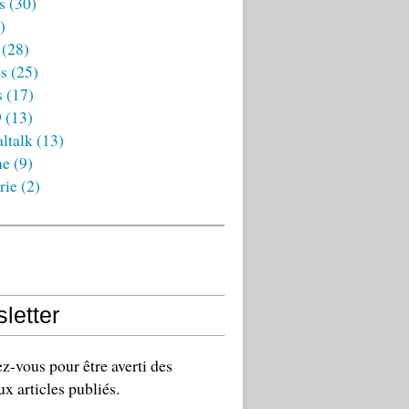
s
(30)
)
(28)
es
(25)
s
(17)
9
(13)
ltalk
(13)
ne
(9)
rie
(2)
letter
-vous pour être averti des
x articles publiés.