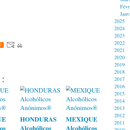
Févr
Janv
2025
2024
2023
2022
0
2021
2020
2019
2018
 :
2017
2016
2015
2014
2013
2012
UE
HONDURAS
MEXIQUE
2011
os
Alcohólicos
Alcohólicos
2010