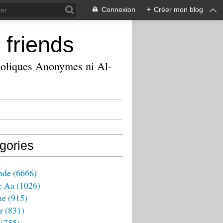
Connexion
+
Créer mon blog
 friends
ooliques Anonymes ni Al-
gories
nde
(6666)
e Aa
(1026)
ue
(915)
r
(831)
(755)