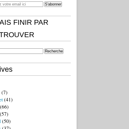
AIS FINIR PAR
)TROUVER
ives
t
(7)
et
(41)
(66)
(57)
l
(50)
s
(37)