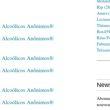
Motard
Rip
(28
Annivs
Lectur
Thème
Box45
Réus Pa
Fabien
Trésore
News
Abonnez
nouveau