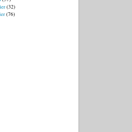
ier
(32)
ier
(76)