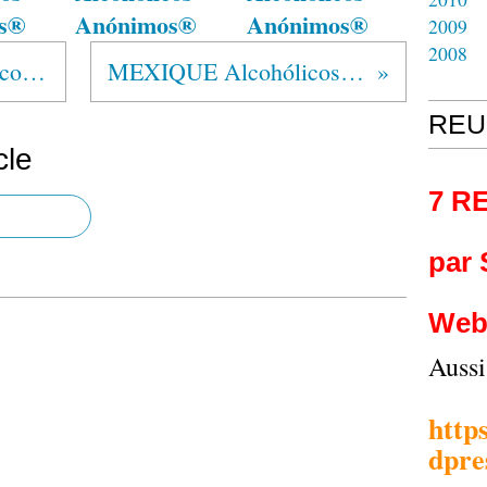
s®
Anónimos®
Anónimos®
2009
2008
ARGENTINE Alcohólicos Anónimos®
MEXIQUE Alcohólicos Anónimos®
REU
cle
7 R
par
Web
Auss
http
dpre