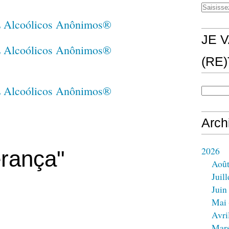
JE V
(RE
Arch
2026
rança"
Aoû
Juill
Juin
Mai
Avri
Mar