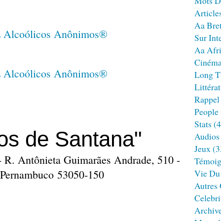
Mots D
Article
Aa Bre
Sur Int
Aa Afr
Ciném
Long T
Littéra
Rappel
People
Stats
(4
os de Santana"
Audios
Jeux
(3
 - R. Antônieta Guimarães Andrade, 510 -
Témoig
 - Pernambuco 53050-150
Vie Du
Autres
Celebri
Archiv