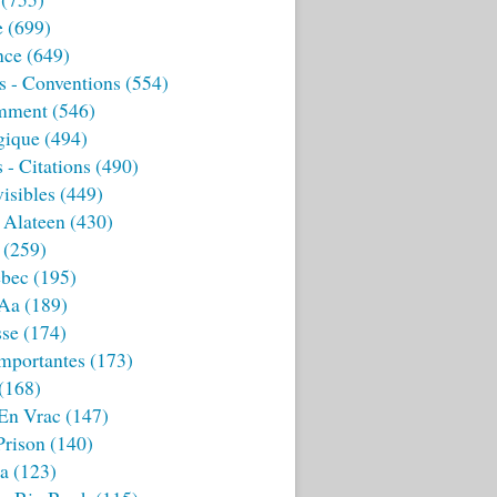
e
(699)
nce
(649)
s - Conventions
(554)
mment
(546)
gique
(494)
 - Citations
(490)
isibles
(449)
 Alateen
(430)
(259)
bec
(195)
 Aa
(189)
sse
(174)
mportantes
(173)
(168)
 En Vrac
(147)
Prison
(140)
ia
(123)