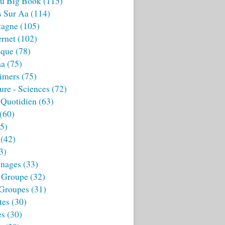
u Big Book
(115)
s Sur Aa
(114)
tagne
(105)
ernet
(102)
ique
(78)
aa
(75)
imers
(75)
ture - Sciences
(72)
 Quotidien
(63)
(60)
5)
(42)
3)
nages
(33)
 Groupe
(32)
 Groupes
(31)
tes
(30)
es
(30)