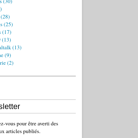
s
(30)
)
(28)
es
(25)
s
(17)
9
(13)
ltalk
(13)
ne
(9)
rie
(2)
letter
-vous pour être averti des
x articles publiés.