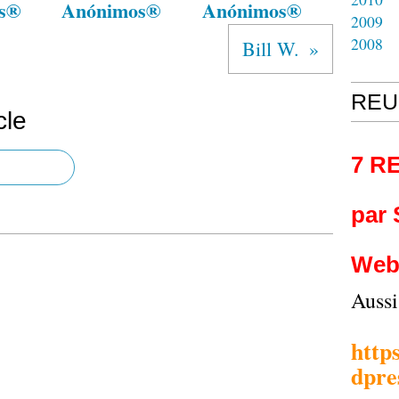
s®
Anónimos®
Anónimos®
2009
2008
Bill W.
REU
cle
7 R
par
Web
Auss
http
dpre