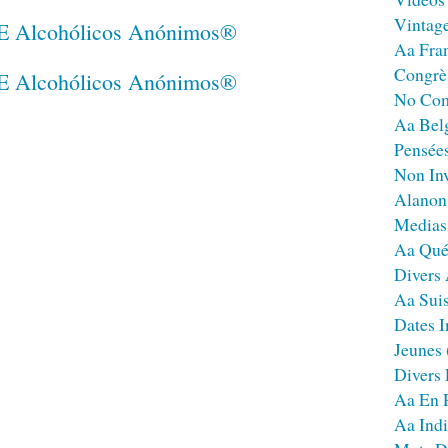
Vintag
Aa Fra
Congrè
No Co
Aa Bel
Pensées
Non Inv
Alanon
Medias
Aa Qué
Divers
Aa Sui
Dates I
Jeunes
Divers
Aa En 
Aa Ind