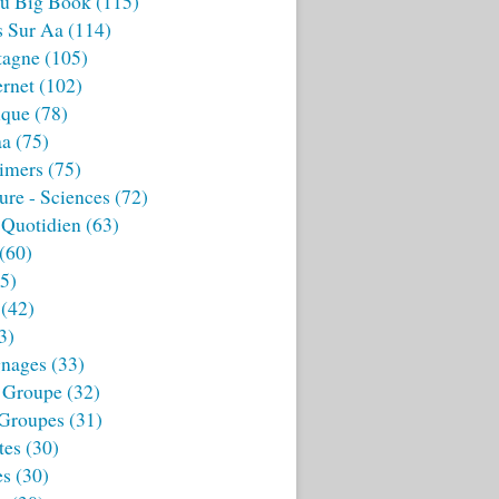
u Big Book
(115)
s Sur Aa
(114)
tagne
(105)
ernet
(102)
ique
(78)
aa
(75)
imers
(75)
ture - Sciences
(72)
 Quotidien
(63)
(60)
5)
(42)
3)
nages
(33)
 Groupe
(32)
 Groupes
(31)
tes
(30)
es
(30)