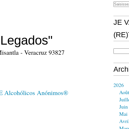
JE V
(RE
 Legados"
Misantla - Veracruz 93827
Arch
2026
Aoû
Juill
Juin
Mai
Avri
Mar