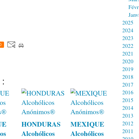
Févr
Janv
2025
2024
2023
2022
0
2021
2020
2019
2018
 :
2017
2016
2015
2014
2013
UE
HONDURAS
MEXIQUE
2012
2011
os
Alcohólicos
Alcohólicos
2010