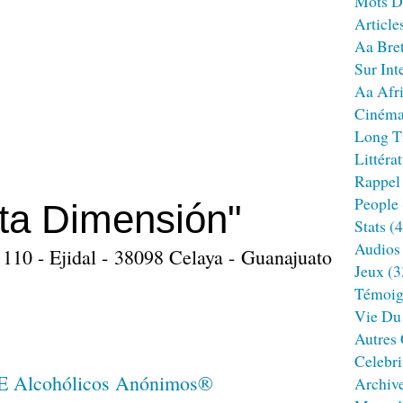
Mots D
Article
Aa Bre
Sur Int
Aa Afr
Ciném
Long T
Littéra
Rappel
People
ta Dimensión"
Stats
(4
Audios
 110 - Ejidal - 38098 Celaya - Guanajuato
Jeux
(3
Témoig
Vie Du
Autres
Celebri
Archiv