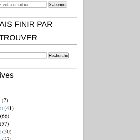
AIS FINIR PAR
)TROUVER
ives
t
(7)
et
(41)
(66)
(57)
l
(50)
s
(37)