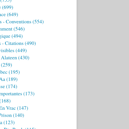
e
(699)
nce
(649)
s - Conventions
(554)
mment
(546)
gique
(494)
 - Citations
(490)
isibles
(449)
 Alateen
(430)
(259)
bec
(195)
 Aa
(189)
sse
(174)
mportantes
(173)
(168)
 En Vrac
(147)
Prison
(140)
ia
(123)