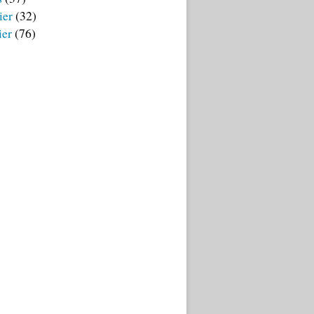
ier
(32)
ier
(76)