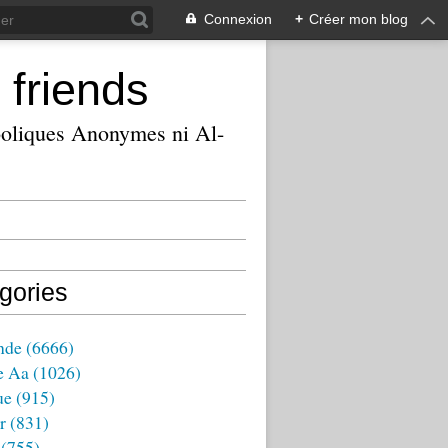
Connexion
+
Créer mon blog
 friends
ooliques Anonymes ni Al-
gories
nde
(6666)
e Aa
(1026)
ue
(915)
r
(831)
(755)