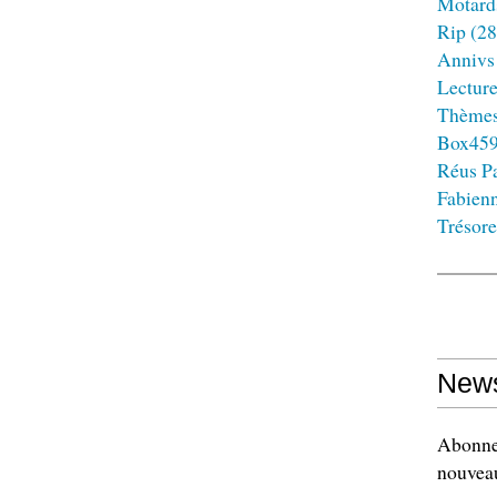
Motard
Rip
(28
Annivs
Lectur
Thème
Box45
Réus Pa
Fabien
Trésore
News
Abonnez
nouveau