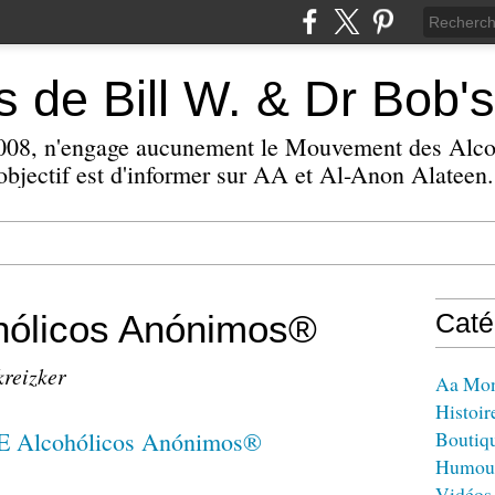
 de Bill W. & Dr Bob's
 2008, n'engage aucunement le Mouvement des Alc
bjectif est d'informer sur AA et Al-Anon Alateen.
ólicos Anónimos®
Caté
kreizker
Aa Mo
Histoir
Boutiq
Humou
Vidéos