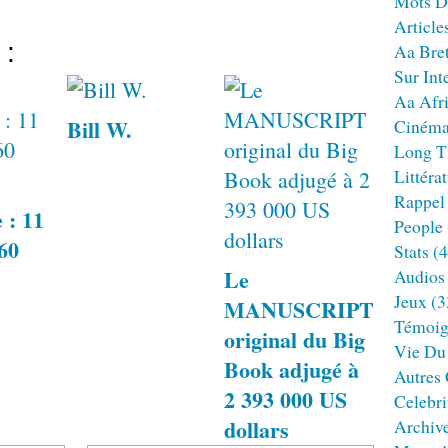
Mots D
Article
 :
Aa Bre
Sur Int
Aa Afr
Bill W.
Ciném
Long T
Littéra
Rappel
 : 11
People
960
Stats
(4
Le
Audios
Jeux
(3
MANUSCRIPT
Témoig
original du Big
Vie Du
Book adjugé à
Autres
2 393 000 US
Celebri
dollars
Archiv