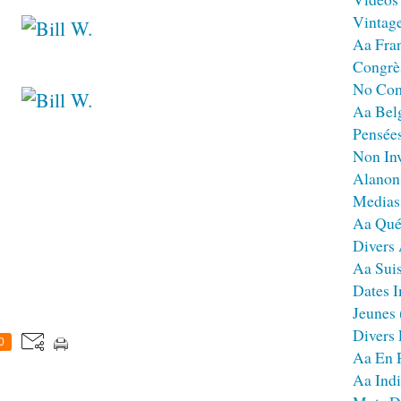
Vintag
Aa Fra
Congrè
No Co
Aa Bel
Pensées
Non Inv
Alanon
Medias
Aa Qué
Divers
Aa Sui
Dates I
Jeunes
Divers
0
Aa En 
Aa Ind