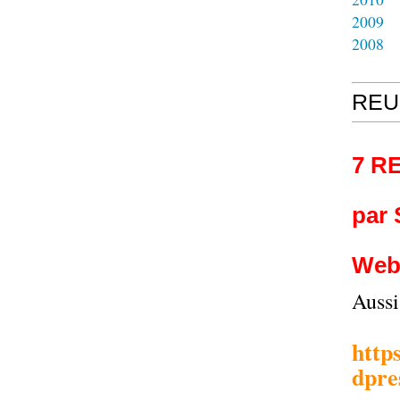
2009
2008
REU
7 R
par
Web
Auss
http
dpre