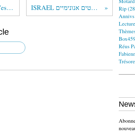
Motard
France : la campagne n'est pas finie
ISRAEL אלכוהוליסטים אנונימיים
Rip
(28
Annivs
Lectur
cle
Thème
Box45
Réus Pa
Fabien
Trésore
News
Abonnez
nouveau