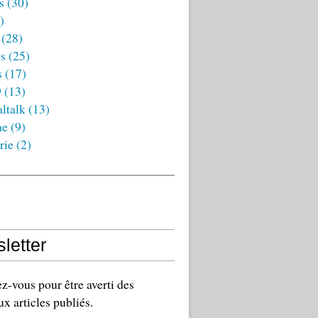
s
(30)
)
(28)
es
(25)
s
(17)
9
(13)
ltalk
(13)
ne
(9)
rie
(2)
letter
-vous pour être averti des
x articles publiés.