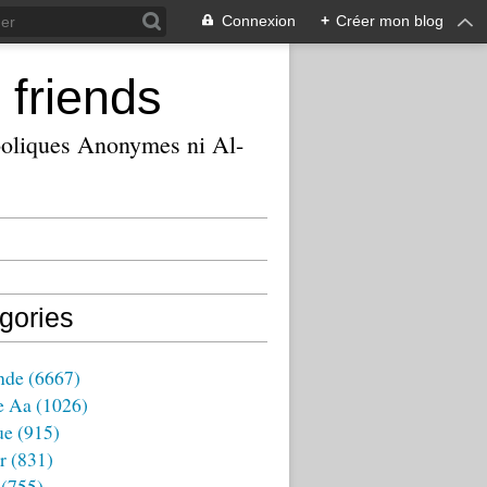
Connexion
+
Créer mon blog
 friends
ooliques Anonymes ni Al-
gories
nde
(6667)
e Aa
(1026)
ue
(915)
r
(831)
(755)