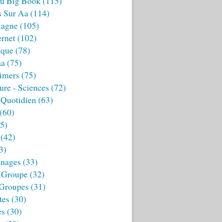
u Big Book
(115)
s Sur Aa
(114)
tagne
(105)
ernet
(102)
ique
(78)
aa
(75)
imers
(75)
ture - Sciences
(72)
 Quotidien
(63)
(60)
5)
(42)
3)
nages
(33)
 Groupe
(32)
 Groupes
(31)
tes
(30)
es
(30)