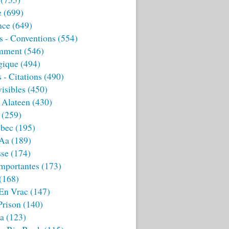
e
(699)
nce
(649)
s - Conventions
(554)
mment
(546)
gique
(494)
 - Citations
(490)
isibles
(450)
 Alateen
(430)
(259)
bec
(195)
 Aa
(189)
sse
(174)
mportantes
(173)
(168)
 En Vrac
(147)
Prison
(140)
ia
(123)