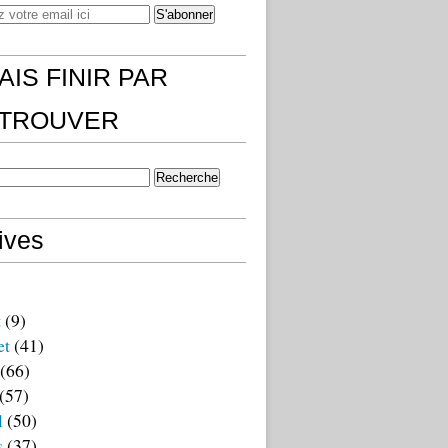
AIS FINIR PAR
)TROUVER
ives
t
(9)
et
(41)
(66)
(57)
l
(50)
s
(37)