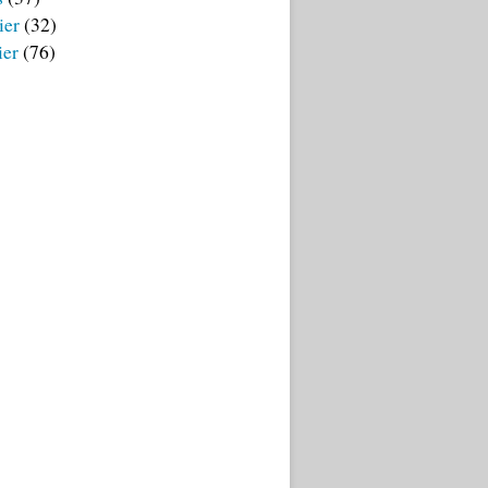
ier
(32)
ier
(76)