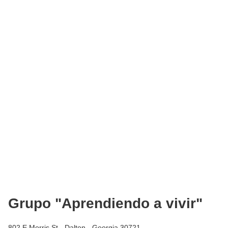
Grupo "Aprendiendo a vivir"
802 E Morris St - Dalton - Georgia 30721