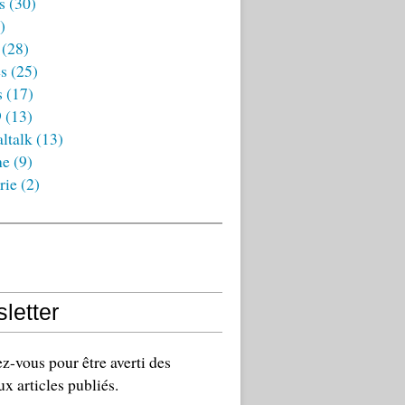
s
(30)
)
(28)
es
(25)
s
(17)
9
(13)
ltalk
(13)
ne
(9)
rie
(2)
letter
-vous pour être averti des
x articles publiés.