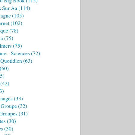
u Big Book
(115)
s Sur Aa
(114)
tagne
(105)
ernet
(102)
ique
(78)
aa
(75)
imers
(75)
ture - Sciences
(72)
 Quotidien
(63)
(60)
5)
(42)
3)
nages
(33)
 Groupe
(32)
 Groupes
(31)
tes
(30)
es
(30)