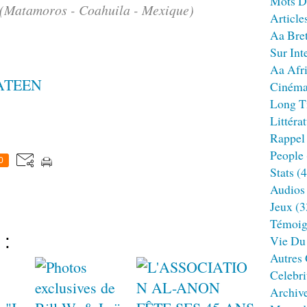
Mots D
 (Matamoros - Coahuila - Mexique)
Article
Aa Bre
Sur Int
Aa Afr
ATEEN
Ciném
Long T
Littéra
Rappel
People
0
Stats
(4
Audios
Jeux
(3
Témoig
 :
Vie Du
Autres
Celebri
Archiv