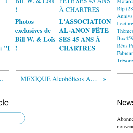
Motard
Rip
(28
Annivs
Photos
L'ASSOCIATION
Lectur
exclusives de
AL-ANON FÊTE
Thème
Bill W. & Loïs
SES 45 ANS À
Box45
Réus Pa
: "I
!
CHARTRES
Fabien
Trésore
lics Anonymous®
MEXIQUE Alcohólicos Anónimos®
cle
News
Abonnez
nouveau