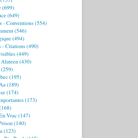
e
(699)
nce
(649)
s - Conventions
(554)
mment
(546)
gique
(494)
 - Citations
(490)
isibles
(449)
 Alateen
(430)
(259)
bec
(195)
 Aa
(189)
sse
(174)
mportantes
(173)
(168)
 En Vrac
(147)
Prison
(140)
ia
(123)