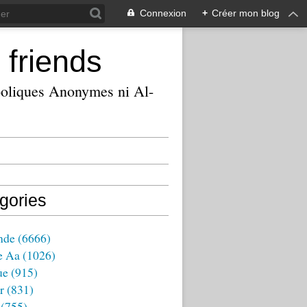
Connexion
+
Créer mon blog
 friends
ooliques Anonymes ni Al-
gories
nde
(6666)
e Aa
(1026)
ue
(915)
r
(831)
(755)