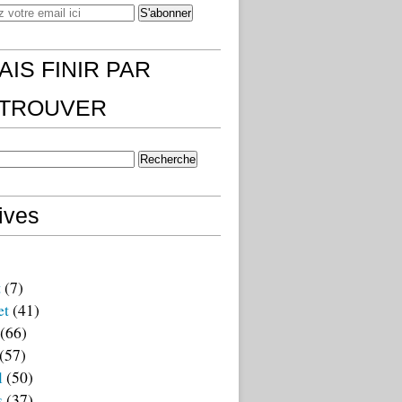
AIS FINIR PAR
)TROUVER
ives
t
(7)
et
(41)
(66)
(57)
l
(50)
s
(37)