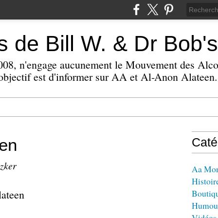
 de Bill W. & Dr Bob's
 2008, n'engage aucunement le Mouvement des Alc
bjectif est d'informer sur AA et Al-Anon Alateen.
een
Caté
izker
Aa Mo
Histoir
lateen
Boutiq
Humou
Vidéos