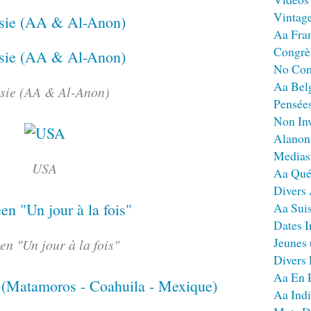
Vintag
Aa Fra
Congrè
No Co
Aa Bel
sie (AA & Al-Anon)
Pensées
Non Inv
Alanon
Medias
USA
Aa Qué
Divers
Aa Sui
Dates I
Jeunes
en "Un jour à la fois"
Divers
Aa En 
Aa Ind