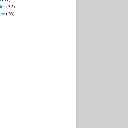
ier
(32)
ier
(76)