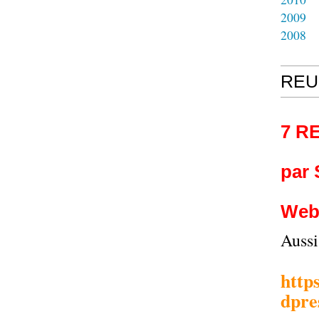
2009
2008
REU
7 R
par
Web
Auss
http
dpre