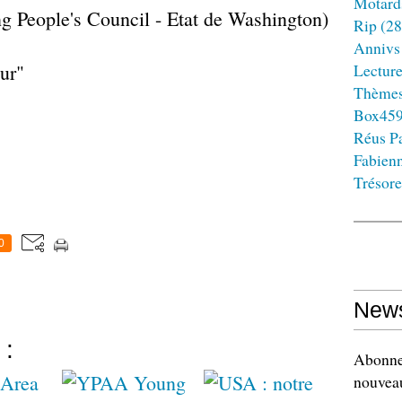
Motard
 People's Council - Etat de Washington)
Rip
(28
Annivs
eur"
Lectur
Thème
Box45
Réus Pa
Fabien
Trésore
0
News
 :
Abonnez
nouveau