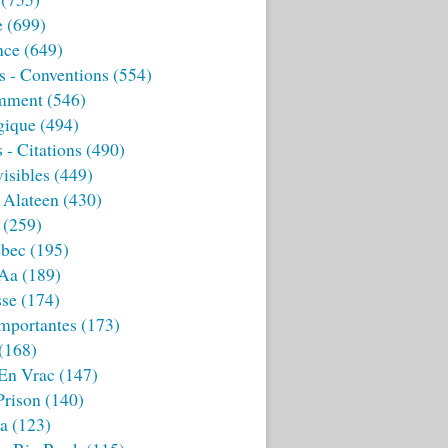
e
(699)
nce
(649)
s - Conventions
(554)
mment
(546)
gique
(494)
 - Citations
(490)
isibles
(449)
 Alateen
(430)
(259)
bec
(195)
 Aa
(189)
sse
(174)
mportantes
(173)
(168)
 En Vrac
(147)
Prison
(140)
ia
(123)