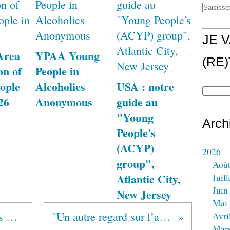
JE V
Area
YPAA Young
(RE
on of
People in
ople
Alcoholics
USA : notre
26
Anonymous
guide au
"Young
Arch
People's
(ACYP)
2026
group",
Aoû
Atlantic City,
Juill
Juin
New Jersey
Mai
MEXIQUE Alcohólicos Anónimos®
"Un autre regard sur l’alcoolisme"
Avri
Mar