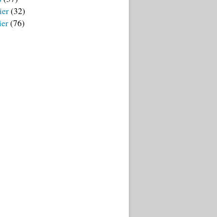
ier
(32)
ier
(76)