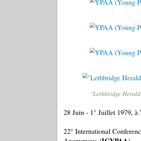
"Lethbridge Herald"
28 Juin - 1° Juillet 1979, 
22° International Conferen
ICYPAA
Anonymous
(
)