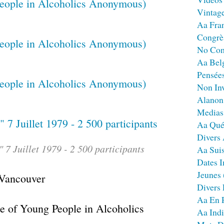
Vintag
Aa Fra
Congrè
No Co
Aa Bel
Pensées
Non Inv
Alanon
Medias
Aa Qué
Divers
 7 Juillet 1979 - 2 500 participants
Aa Sui
Dates I
Jeunes
à Vancouver
Divers
Aa En 
ce of Young People in Alcoholics
Aa Ind