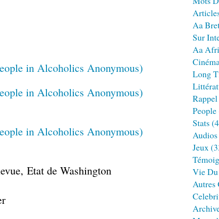
Mots D
Article
Aa Bre
Sur Int
Aa Afr
Ciném
Long T
Littéra
Rappel
People
Stats
(4
Audios
Jeux
(3
Témoig
llevue, Etat de Washington
Vie Du
Autres
Celebri
er
Archiv