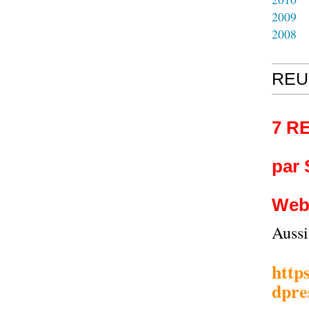
2009
2008
REU
7 R
par
Web
Auss
http
dpre