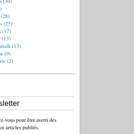
s
(30)
)
(28)
es
(25)
s
(17)
9
(13)
ltalk
(13)
ne
(9)
rie
(2)
letter
-vous pour être averti des
x articles publiés.