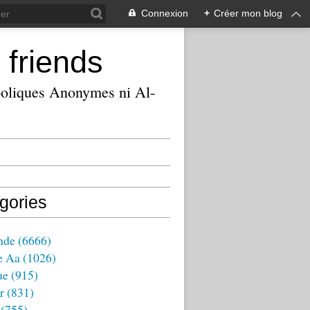
Connexion
+
Créer mon blog
 friends
ooliques Anonymes ni Al-
gories
nde
(6666)
e Aa
(1026)
ue
(915)
r
(831)
(755)