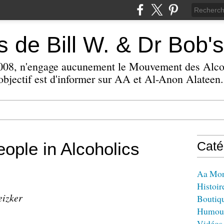
 de Bill W. & Dr Bob's
 2008, n'engage aucunement le Mouvement des Alc
bjectif est d'informer sur AA et Al-Anon Alateen.
ople in Alcoholics
Caté
Aa Mo
Histoir
eizker
Boutiq
Humou
Vidéos