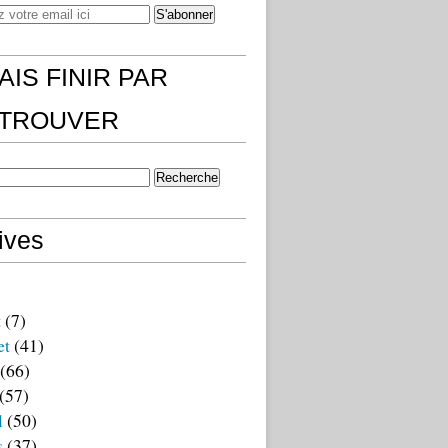
AIS FINIR PAR
)TROUVER
ives
t
(7)
et
(41)
(66)
(57)
l
(50)
s
(37)