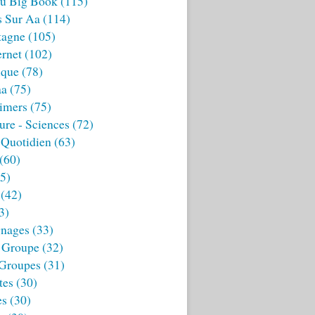
u Big Book
(115)
s Sur Aa
(114)
tagne
(105)
ernet
(102)
ique
(78)
aa
(75)
imers
(75)
ture - Sciences
(72)
 Quotidien
(63)
(60)
5)
(42)
3)
nages
(33)
 Groupe
(32)
 Groupes
(31)
tes
(30)
es
(30)