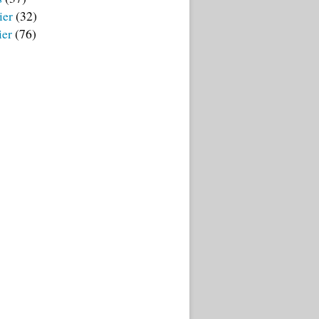
ier
(32)
ier
(76)