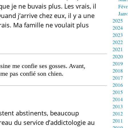
e je ne buvais plus. Les vrais, il
Févr
Janv
uand j’arrive chez eux, il y a une
2025
rais. Ma famille ne voulait plus
2024
2023
2022
2021
2020
2019
ine me confie ses gosses. Avant,
2018
ême pas confié son chien.
2017
2016
2015
2014
2013
estent abstinents, beaucoup
2012
2011
eau du service d’addictologie au
2010