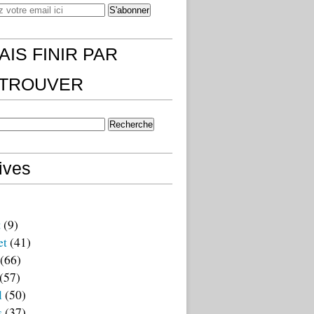
AIS FINIR PAR
)TROUVER
ives
t
(9)
et
(41)
(66)
(57)
l
(50)
s
(37)