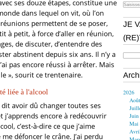
vec ses douze étapes, constitue une
monde dans lequel on vit, où l’on
s réunions permettent de se poser,
JE V
t à petit, à force d’aller en réunion,
(RE
ges, de discuter, d’entendre des
ester abstinent depuis six ans. Il n’y a
n’ai pas encore réussi à arrêter. Mais
lle », sourit ce trentenaire.
Arch
é liée à l'alcool
2026
Aoû
 il dit avoir dû changer toutes ses
Juill
 et j’apprends encore à redécouvrir
Juin
Mai
ool, c’est-à-dire ce que j’aime
Avri
e me défoncer le crâne. J’ai perdu
Mar