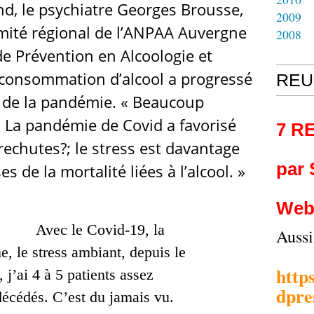
d, le psychiatre Georges Brousse,
2009
mité régional de l’ANPAA Auvergne
2008
de Prévention en Alcoologie et
a consommation d’alcool a progressé
REU
t de la pandémie. « Beaucoup
t. La pandémie de Covid a favorisé
7 R
echutes?; le stress est davantage
par
s de la mortalité liées à l’alcool. »
Web
Avec le Covid-19, la
Auss
e, le stress ambiant, depuis le
http
 j’ai 4 à 5 patients assez
dpre
décédés. C’est du jamais vu.