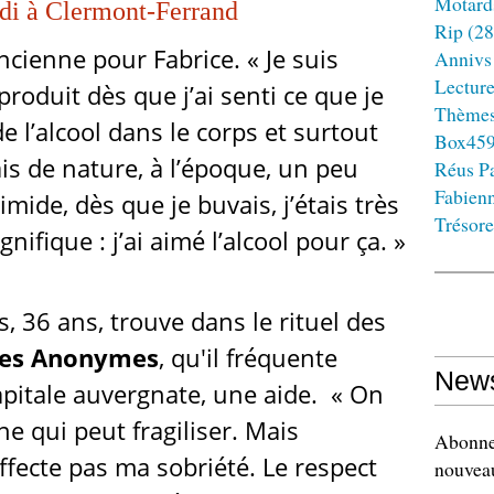
Motard
di à Clermont-Ferrand
Rip
(28
ancienne pour Fabrice. « Je suis
Annivs
Lectur
oduit dès que j’ai senti ce que je
Thème
e l’alcool dans le corps et surtout
Box45
ais de nature, à l’époque, un peu
Réus Pa
Fabien
timide, dès que je buvais, j’étais très
Trésore
gnifique : j’ai aimé l’alcool pour ça. »
, 36 ans, trouve dans le rituel des
ues Anonymes
, qu'il fréquente
News
pitale auvergnate, une aide. « On
e qui peut fragiliser. Mais
Abonnez
ffecte pas ma sobriété. Le respect
nouveau