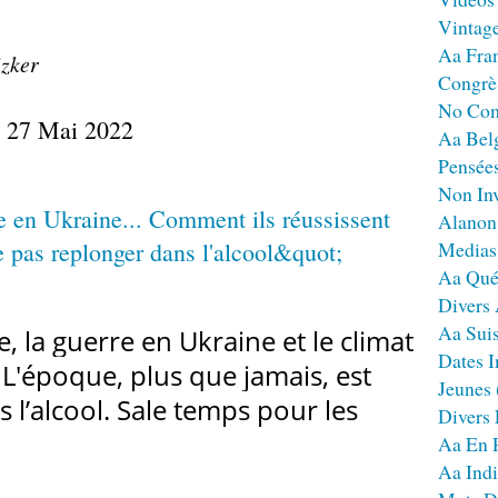
Vintag
Aa Fra
izker
Congrè
No Co
, 27 Mai 2022
Aa Bel
Pensées
Non Inv
Alanon
Medias
Aa Qué
Divers
Aa Sui
 la guerre en Ukraine et le climat
Dates I
L'époque, plus que jamais, est
Jeunes
s l’alcool. Sale temps pour les
Divers
Aa En 
Aa Ind