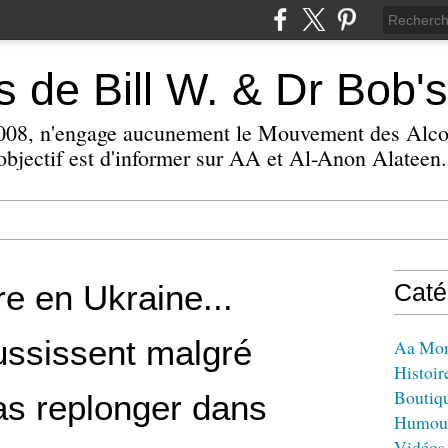
 de Bill W. & Dr Bob's
 2008, n'engage aucunement le Mouvement des Alc
bjectif est d'informer sur AA et Al-Anon Alateen.
re en Ukraine...
Caté
ussissent malgré
Aa Mo
Histoir
Boutiq
as replonger dans
Humou
Vidéos