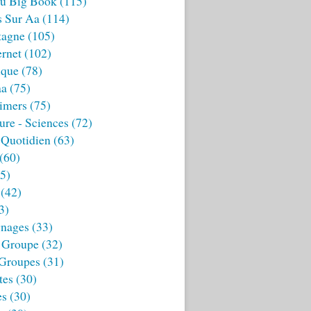
u Big Book
(115)
s Sur Aa
(114)
tagne
(105)
ernet
(102)
ique
(78)
aa
(75)
imers
(75)
ture - Sciences
(72)
 Quotidien
(63)
(60)
5)
(42)
3)
nages
(33)
 Groupe
(32)
 Groupes
(31)
tes
(30)
es
(30)