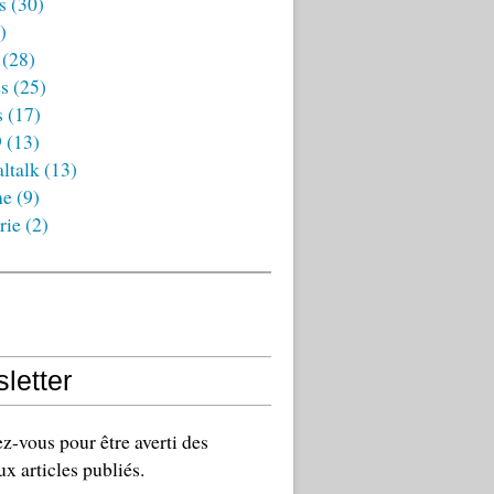
s
(30)
)
(28)
es
(25)
s
(17)
9
(13)
ltalk
(13)
ne
(9)
rie
(2)
letter
-vous pour être averti des
x articles publiés.