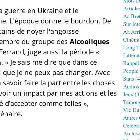
Mots D
Article
a guerre en Ukraine et le
Aa Bre
ue. L'époque donne le bourdon. De
Sur Int
tains de noyer l'angoisse
Aa Afr
Ciném
 membre du groupe des
Alcooliques
Long T
errand, juge aussi la période «
Littéra
n. « Je sais me dire que dans ce
Rappel
People
s que je ne peux pas changer. Avec
Stats
(4
à savoir faire la part entre les choses
Audios
voir un impact par mes actions et les
Jeux
(3
Témoig
é d’accepter comme telles »,
Vie Du
énaire.
Autres
Celebri
Archiv