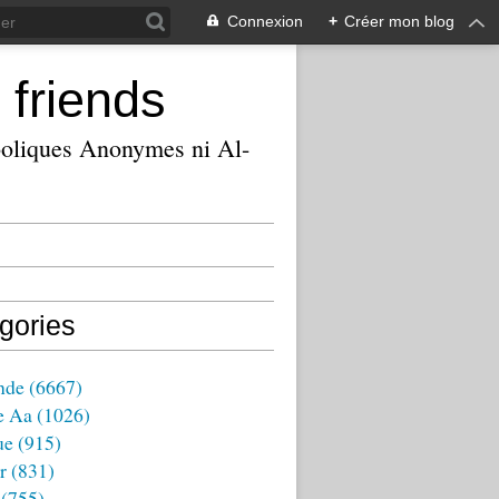
Connexion
+
Créer mon blog
 friends
ooliques Anonymes ni Al-
gories
nde
(6667)
e Aa
(1026)
ue
(915)
r
(831)
(755)