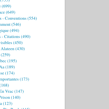
e
(699)
nce
(649)
s - Conventions
(554)
mment
(546)
gique
(494)
 - Citations
(490)
isibles
(450)
 Alateen
(430)
(259)
bec
(195)
 Aa
(189)
sse
(174)
mportantes
(173)
(168)
 En Vrac
(147)
Prison
(140)
ia
(123)