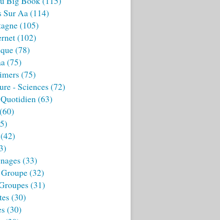
u Big Book
(115)
s Sur Aa
(114)
tagne
(105)
ernet
(102)
ique
(78)
aa
(75)
imers
(75)
ture - Sciences
(72)
 Quotidien
(63)
(60)
5)
(42)
3)
nages
(33)
 Groupe
(32)
 Groupes
(31)
tes
(30)
es
(30)