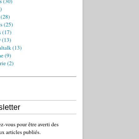
s
(30)
)
(28)
es
(25)
s
(17)
9
(13)
ltalk
(13)
ne
(9)
rie
(2)
letter
-vous pour être averti des
x articles publiés.