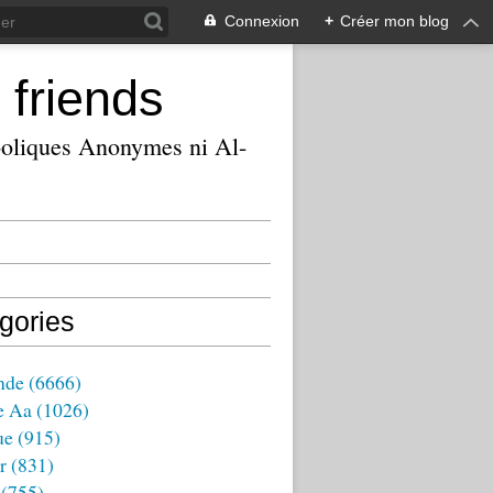
Connexion
+
Créer mon blog
 friends
ooliques Anonymes ni Al-
gories
nde
(6666)
e Aa
(1026)
ue
(915)
r
(831)
(755)