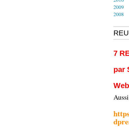
2009
2008
REU
7 R
par
Web
Auss
http
dpre