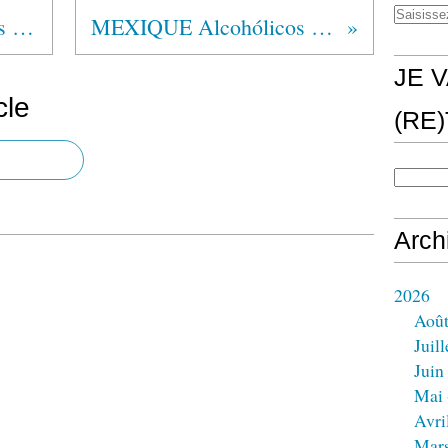
MEXIQUE Alcohólicos Anónimos®
MEXIQUE Alcohólicos Anónimos®
JE V
cle
(RE
Arch
2026
Aoû
Juill
Juin
Mai
Avri
Mar