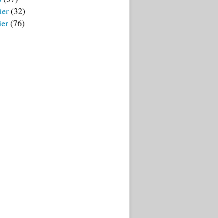
ier
(32)
ier
(76)