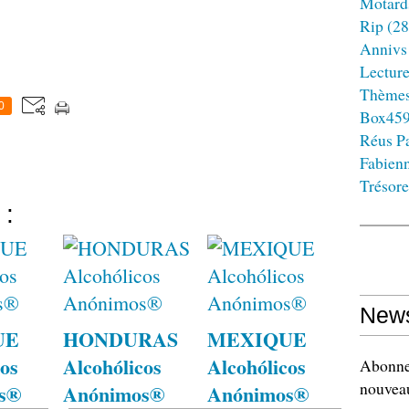
Motard
Rip
(28
Annivs
Lectur
Thème
0
Box45
Réus Pa
Fabien
Trésore
 :
News
UE
HONDURAS
MEXIQUE
os
Alcohólicos
Alcohólicos
Abonnez
nouveau
s®
Anónimos®
Anónimos®