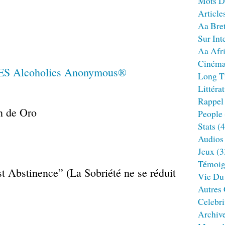
Mots D
Article
Aa Bre
Sur Int
Aa Afr
Ciném
Long T
Littéra
Rappel
n de Oro
People
Stats
(4
Audios
Jeux
(3
Témoig
st Abstinence” (La Sobriété ne se réduit
Vie Du
Autres
Celebri
Archiv