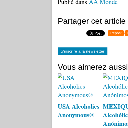
Publié dans
AA Monde
Partager cet article
Repost
S'inscrire à la newsletter
Vous aimerez aussi
USA Alcoholics
MEXIQ
Anonymous®
Alcohólic
Anónimo