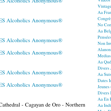
Vintag
Aa Fra
Congrè
No Co
Aa Bel
Pensées
Non Inv
Alanon
Medias
Aa Qué
Divers
Aa Sui
Dates I
Jeunes
Divers
Aa En 
Cathedral - Cagayan de Oro - Northern
Aa Ind