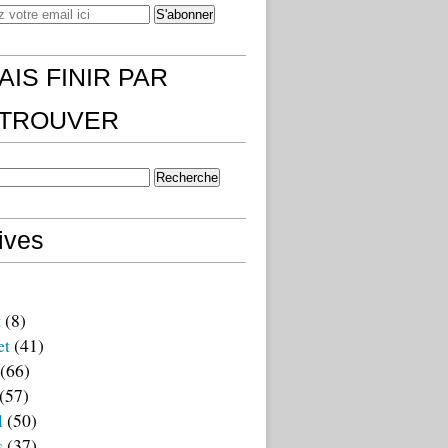
AIS FINIR PAR
)TROUVER
ives
t
(8)
et
(41)
(66)
(57)
l
(50)
s
(37)