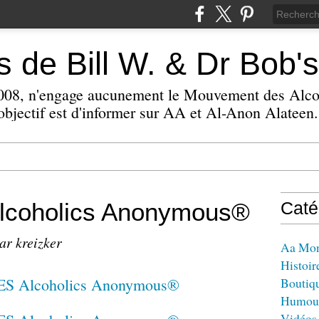
 de Bill W. & Dr Bob's
 2008, n'engage aucunement le Mouvement des Alc
bjectif est d'informer sur AA et Al-Anon Alateen.
lcoholics Anonymous®
Caté
ar kreizker
Aa Mo
Histoir
Boutiq
Humou
Vidéos