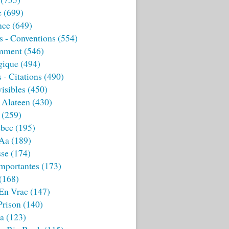
e
(699)
nce
(649)
s - Conventions
(554)
mment
(546)
gique
(494)
 - Citations
(490)
isibles
(450)
 Alateen
(430)
(259)
bec
(195)
 Aa
(189)
sse
(174)
mportantes
(173)
(168)
 En Vrac
(147)
Prison
(140)
ia
(123)