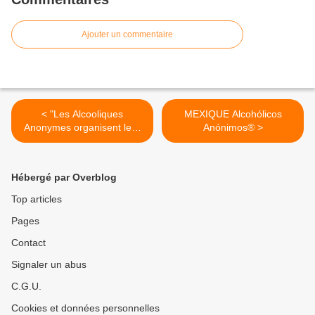
Ajouter un commentaire
< "Les Alcooliques
MEXIQUE Alcohólicos
Anonymes organisent leur
Anónimos® >
congrès annuel axé sur la
fête, le partage et l'espoir"
Hébergé par Overblog
Top articles
Pages
Contact
Signaler un abus
C.G.U.
Cookies et données personnelles