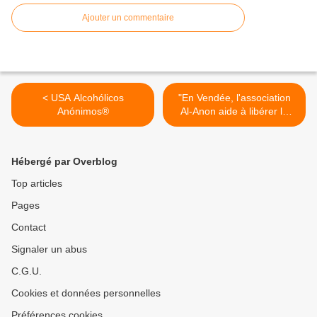
Ajouter un commentaire
< USA Alcohólicos
"En Vendée, l'association
Anónimos®
Al-Anon aide à libérer la
parole de l'entourage des
malades alcooliques" >
Hébergé par Overblog
Top articles
Pages
Contact
Signaler un abus
C.G.U.
Cookies et données personnelles
Préférences cookies