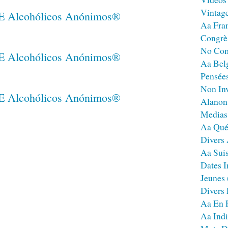
Vintag
Aa Fra
Congrè
No Co
Aa Bel
Pensées
Non Inv
Alanon
Medias
Aa Qué
Divers
Aa Sui
Dates I
Jeunes
Divers
Aa En 
Aa Ind