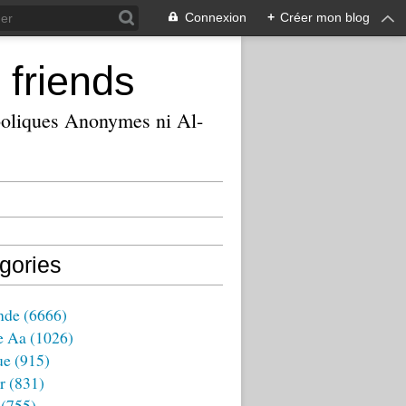
Connexion
+
Créer mon blog
 friends
ooliques Anonymes ni Al-
gories
nde
(6666)
e Aa
(1026)
ue
(915)
r
(831)
(755)