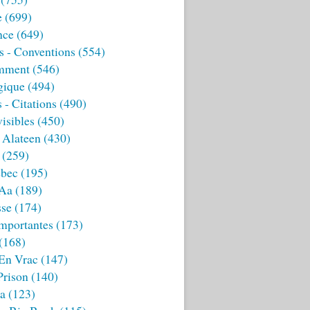
e
(699)
nce
(649)
s - Conventions
(554)
mment
(546)
gique
(494)
 - Citations
(490)
isibles
(450)
 Alateen
(430)
(259)
bec
(195)
 Aa
(189)
sse
(174)
mportantes
(173)
(168)
 En Vrac
(147)
Prison
(140)
ia
(123)