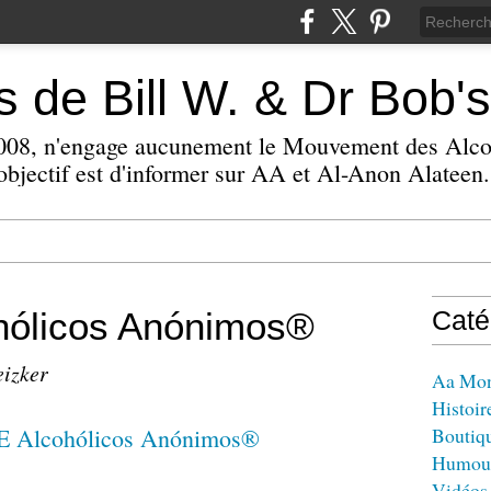
 de Bill W. & Dr Bob's
 2008, n'engage aucunement le Mouvement des Alc
bjectif est d'informer sur AA et Al-Anon Alateen.
ólicos Anónimos®
Caté
eizker
Aa Mo
Histoir
Boutiq
Humou
Vidéos