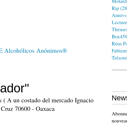
Motard
Rip
(28
Annivs
Lectur
Thème
Box45
Réus Pa
Fabien
Trésore
ador"
News
 ( A un costado del mercado Ignacio
a Cruz 70600 - Oaxaca
Abonnez
nouveau