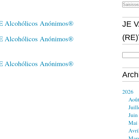
JE V
(RE
Arch
2026
Aoû
Juill
Juin
Mai
Avri
Mar