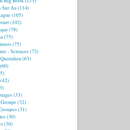
u Big Book
(115)
s Sur Aa
(114)
tagne
(105)
ernet
(102)
ique
(78)
aa
(75)
imers
(75)
ture - Sciences
(72)
 Quotidien
(63)
(60)
5)
(42)
3)
nages
(33)
 Groupe
(32)
 Groupes
(31)
tes
(30)
es
(30)