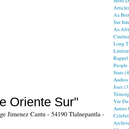
Mots D
Article
Aa Bre
Sur Int
Aa Afr
Ciném
Long T
Littéra
Rappel
People
Stats
(4
Audios
Jeux
(3
Témoig
e Oriente Sur"
Vie Du
Autres
rge Jimenez Cantu - 54190 Tlalnepantla -
Celebri
Archiv