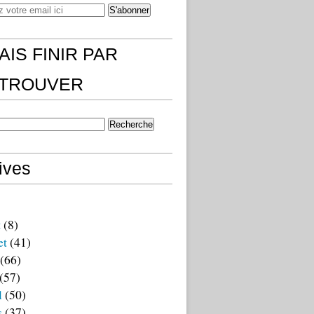
AIS FINIR PAR
)TROUVER
ives
t
(8)
et
(41)
(66)
(57)
l
(50)
s
(37)