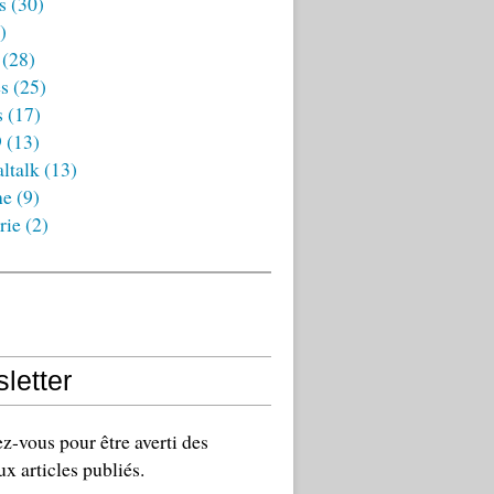
s
(30)
)
(28)
es
(25)
s
(17)
9
(13)
ltalk
(13)
ne
(9)
rie
(2)
letter
-vous pour être averti des
x articles publiés.