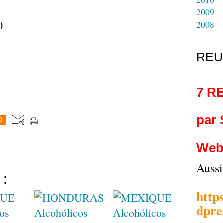
2009
0
2008
REU
7 R
par
0
Web
Auss
 :
http
dpre