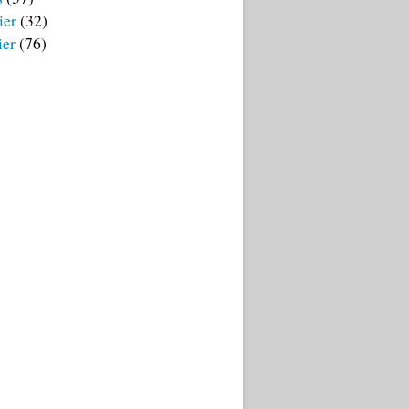
ier
(32)
ier
(76)