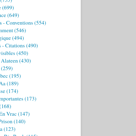
e
(699)
nce
(649)
s - Conventions
(554)
mment
(546)
gique
(494)
 - Citations
(490)
isibles
(450)
 Alateen
(430)
(259)
bec
(195)
 Aa
(189)
sse
(174)
mportantes
(173)
(168)
 En Vrac
(147)
Prison
(140)
ia
(123)