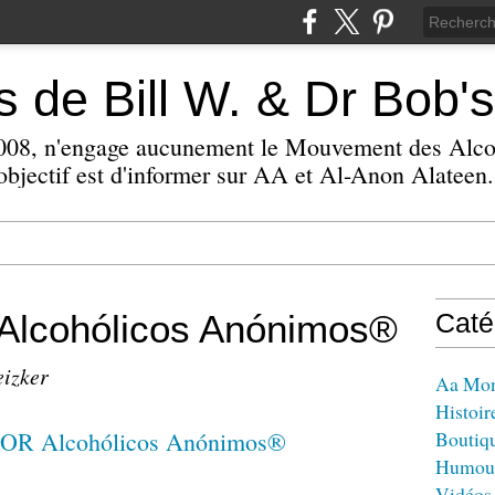
 de Bill W. & Dr Bob's
 2008, n'engage aucunement le Mouvement des Alc
bjectif est d'informer sur AA et Al-Anon Alateen.
lcohólicos Anónimos®
Caté
eizker
Aa Mo
Histoir
Boutiq
Humou
Vidéos