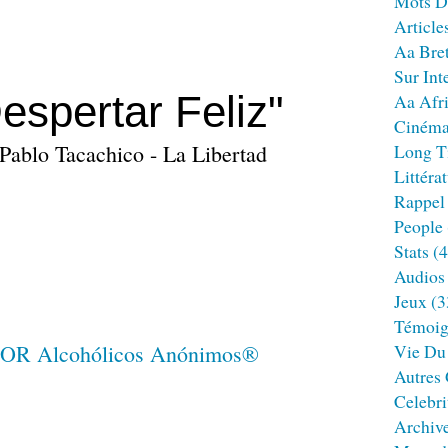
Mots D
Article
Aa Bre
Sur Int
spertar Feliz"
Aa Afr
Ciném
 Pablo Tacachico - La Libertad
Long T
Littéra
Rappel
People
Stats
(4
Audios
Jeux
(3
Témoig
Vie Du
Autres
Celebri
Archiv