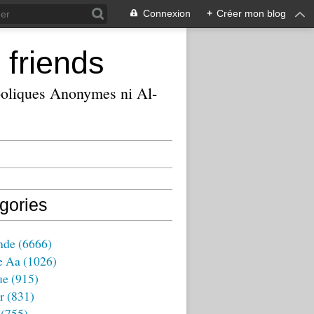
Connexion
+
Créer mon blog
 friends
ooliques Anonymes ni Al-
gories
nde
(6666)
e Aa
(1026)
ue
(915)
r
(831)
(755)