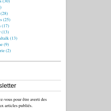
s
(30)
)
(28)
es
(25)
s
(17)
9
(13)
ltalk
(13)
ne
(9)
rie
(2)
letter
-vous pour être averti des
x articles publiés.