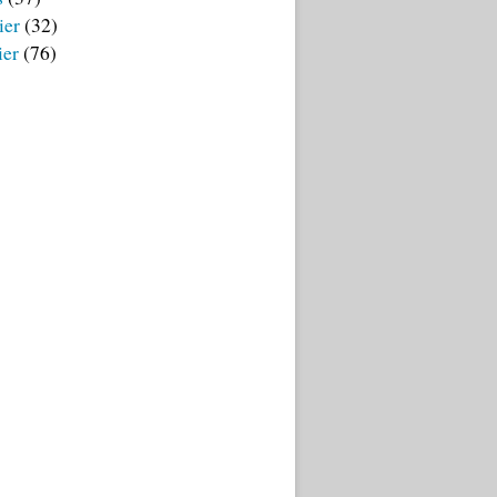
ier
(32)
ier
(76)