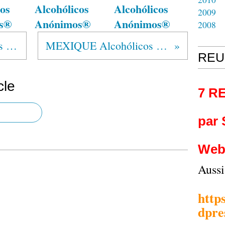
os
Alcohólicos
Alcohólicos
2009
s®
Anónimos®
Anónimos®
2008
MEXIQUE Alcohólicos Anónimos®
MEXIQUE Alcohólicos Anónimos®
REU
cle
7 R
par
Web
Auss
http
dpre