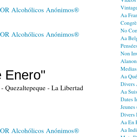
Vintag
Aa Fra
Congrè
No Co
Aa Bel
Pensées
Non Inv
Alanon
Medias
e Enero"
Aa Qué
Divers
- Quezaltepeque - La Libertad
Aa Sui
Dates I
Jeunes
Divers
Aa En 
Aa Ind