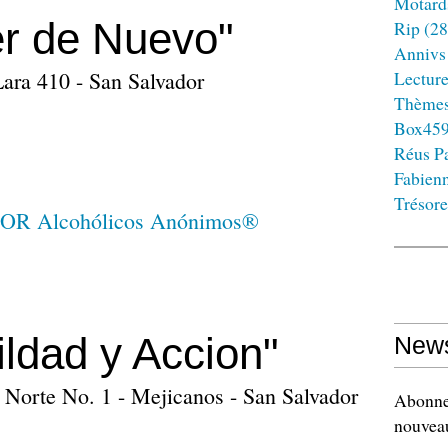
Motard
r de Nuevo"
Rip
(28
Annivs
Lara 410 - San Salvador
Lectur
Thème
Box45
Réus Pa
Fabien
Trésore
ldad y Accion"
News
a Norte No. 1 - Mejicanos - San Salvador
Abonnez
nouveau