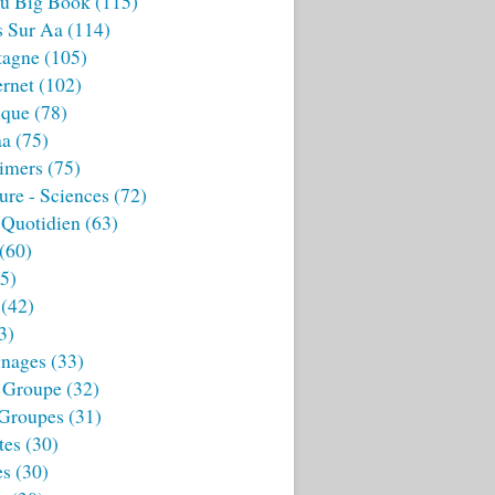
u Big Book
(115)
s Sur Aa
(114)
tagne
(105)
ernet
(102)
ique
(78)
aa
(75)
imers
(75)
ture - Sciences
(72)
 Quotidien
(63)
(60)
5)
(42)
3)
nages
(33)
 Groupe
(32)
 Groupes
(31)
tes
(30)
es
(30)