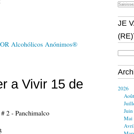
5
JE V
(RE
Arch
r a Vivir 15 de
2026
Aoû
Juill
Juin
 # 2 - Panchimalco
Mai
Avri
93
Mar