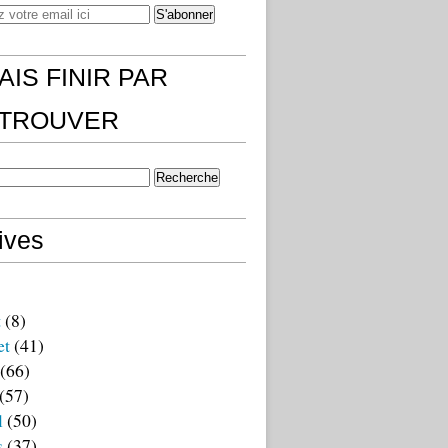
AIS FINIR PAR
)TROUVER
ives
t
(8)
et
(41)
(66)
(57)
l
(50)
s
(37)