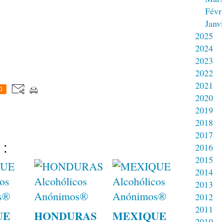
Févr
Janv
2025
2024
2023
2022
2021
0
2020
2019
2018
2017
 :
2016
2015
2014
2013
2012
2011
UE
HONDURAS
MEXIQUE
2010