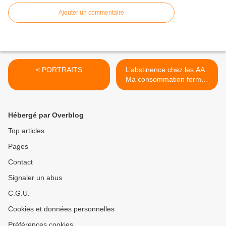
Ajouter un commentaire
< PORTRAITS
L’abstinence chez les AA :
Ma consommation formait
un mur autour de moi >
Hébergé par Overblog
Top articles
Pages
Contact
Signaler un abus
C.G.U.
Cookies et données personnelles
Préférences cookies