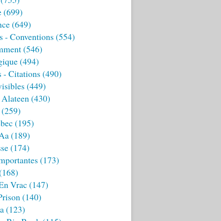
e
(699)
nce
(649)
s - Conventions
(554)
mment
(546)
gique
(494)
 - Citations
(490)
isibles
(449)
 Alateen
(430)
(259)
bec
(195)
 Aa
(189)
sse
(174)
mportantes
(173)
(168)
 En Vrac
(147)
Prison
(140)
ia
(123)