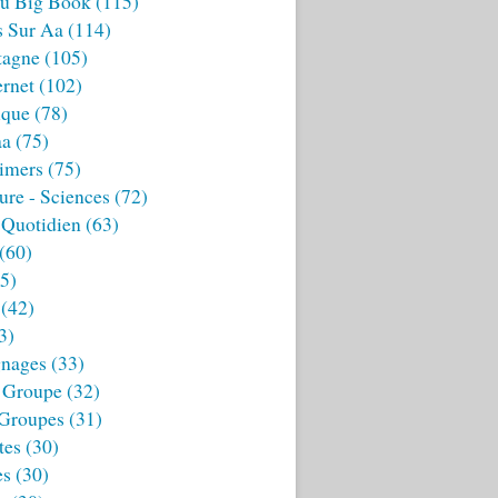
u Big Book
(115)
s Sur Aa
(114)
tagne
(105)
ernet
(102)
ique
(78)
aa
(75)
imers
(75)
ture - Sciences
(72)
 Quotidien
(63)
(60)
5)
(42)
3)
nages
(33)
 Groupe
(32)
 Groupes
(31)
tes
(30)
es
(30)