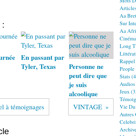
Mots D
Article
Aa Bre
Sur Int
 :
Aa Afr
Ciném
Long T
Littéra
urnée
En passant par
Rappel
Tyler, Texas
Personne ne
People
peut dire que
Stats
(4
je suis
Audios
Jeux
(3
alcoolique
Témoig
el à témoignages
VINTAGE
Vie Du
Autres
Celebri
Archiv
cle