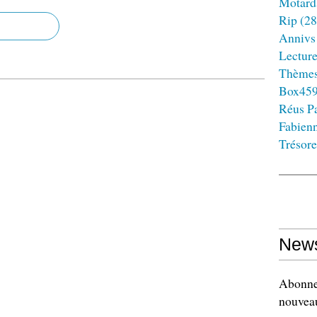
Motard
Rip
(28
Annivs
Lectur
Thème
Box45
Réus Pa
Fabien
Trésore
News
Abonnez
nouveau