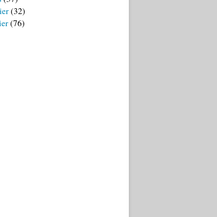
ier
(32)
ier
(76)