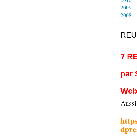
2009
2008
REU
7 R
par
Web
Auss
http
dpre