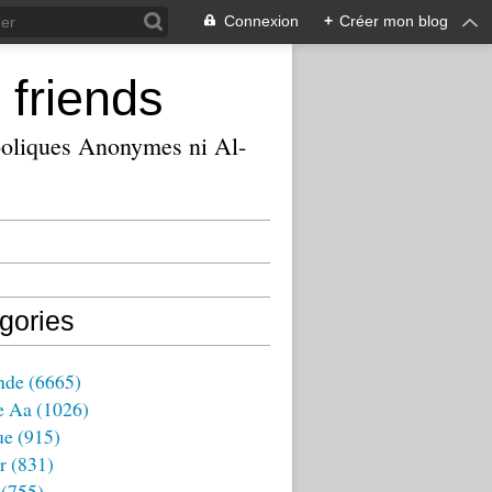
Connexion
+
Créer mon blog
 friends
ooliques Anonymes ni Al-
gories
nde
(6665)
e Aa
(1026)
ue
(915)
r
(831)
(755)