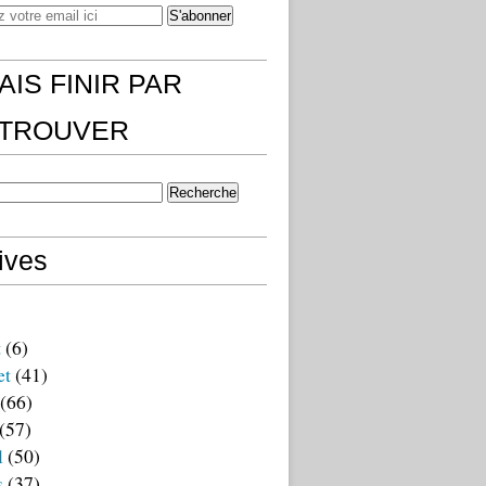
AIS FINIR PAR
)TROUVER
ives
t
(6)
et
(41)
(66)
(57)
l
(50)
s
(37)