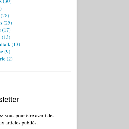
s
(30)
)
(28)
es
(25)
s
(17)
9
(13)
ltalk
(13)
ne
(9)
rie
(2)
letter
-vous pour être averti des
x articles publiés.