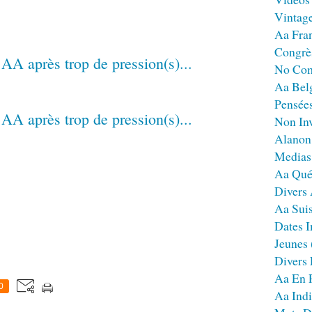
Vintag
Aa Fra
Congrè
No Co
Aa Bel
Pensées
Non Inv
Alanon
Medias
Aa Qué
Divers
Aa Sui
Dates I
Jeunes
Divers
Aa En 
0
Aa Ind