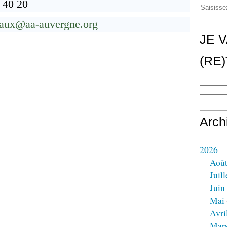
 40 20
eaux@aa-auvergne.org
JE V
(RE
Arch
2026
Aoû
Juill
Juin
Mai
Avri
Mar