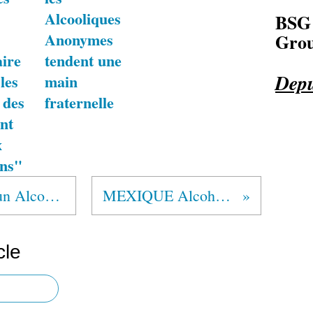
Alcooliques
BSG
Anonymes
Grou
aire
tendent une
Depu
 les
main
 des
fraternelle
nt
x
ons"
"Retrouver sa liberté : un Alcoolique Anonyme témoigne"
MEXIQUE Alcohólicos Anónimos®
cle