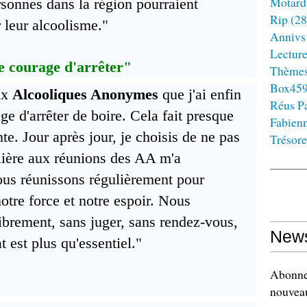
Motard
onnes dans la région pourraient
Rip
(28
 leur alcoolisme."
Annivs
Lectur
 le courage d'arrêter"
Thème
Box45
aux
Alcooliques Anonymes
que j'ai enfin
Réus Pa
age d'arrêter de boire. Cela fait presque
Fabien
nte. Jour après jour, je choisis de ne pas
Trésore
ulière aux réunions des AA m'a
us réunissons régulièrement pour
otre force et notre espoir. Nous
ibrement, sans juger, sans rendez-vous,
News
 est plus qu'essentiel."
Abonnez
nouveau