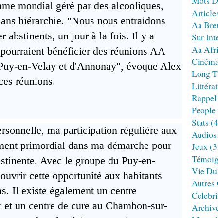
Mots D
me mondial géré par des alcooliques,
Article
t sans hiérarchie. "Nous nous entraidons
Aa Bre
r abstinents, un jour à la fois. Il y a
Sur Int
Aa Afr
pourraient bénéficier des réunions AA
Ciném
 Puy-en-Velay et d'Annonay", évoque Alex
Long T
 ces réunions.
Littéra
Rappel
People
Stats
(4
sonnelle, ma participation régulière aux
Audios
ément primordial dans ma démarche pour
Jeux
(3
Témoig
abstinente. Avec le groupe du Puy-en-
Vie Du
ouvrir cette opportunité aux habitants
Autres
s. Il existe également un centre
Celebri
x et un centre de cure au Chambon-sur-
Archiv