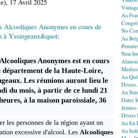
e), 17 Avril 2025
Vintag
Aa Fra
Congrè
No Co
Aa Bel
Pensées
Non Inv
Alcooliques Anonymes est en cours
Alanon
Medias
du département de la Haute-Loire,
Aa Qué
ngeaux. Les réunions auront lieu le
Divers
di du mois, à partir de ce lundi 21
Aa Sui
 heures, à la maison paroissiale, 36
Dates I
Jeunes
Divers
er les personnes de la région ayant un
Aa En 
Aa Ind
tion excessive d'alcool. Les
Alcooliques