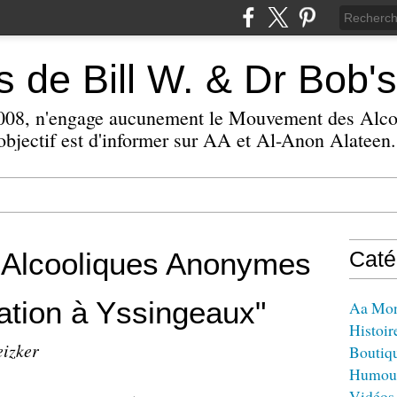
 de Bill W. & Dr Bob's
 2008, n'engage aucunement le Mouvement des Alc
bjectif est d'informer sur AA et Al-Anon Alateen.
 Alcooliques Anonymes
Caté
ation à Yssingeaux"
Aa Mo
Histoir
eizker
Boutiq
Humou
Vidéos