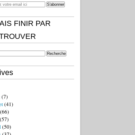
AIS FINIR PAR
)TROUVER
ives
t
(7)
et
(41)
(66)
(57)
l
(50)
s
(37)