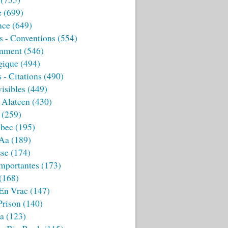
e
(699)
nce
(649)
s - Conventions
(554)
mment
(546)
gique
(494)
 - Citations
(490)
isibles
(449)
 Alateen
(430)
(259)
bec
(195)
 Aa
(189)
sse
(174)
mportantes
(173)
(168)
 En Vrac
(147)
Prison
(140)
ia
(123)