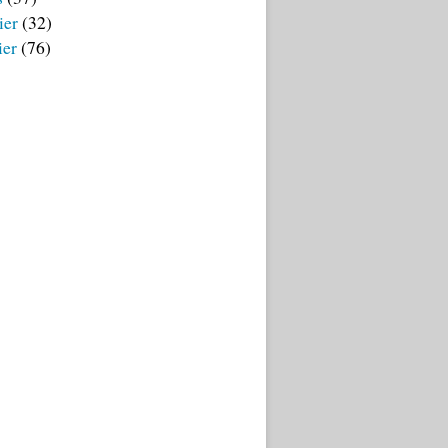
ier
(32)
ier
(76)