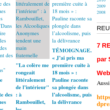
2009
2008
REU
7 R
TÉMOIGNAGE.
« J’ai pris ma
par
"La colère me
première cuite à
rongeait
18 mois » :
Web
e
littéralement
Pauline raconte
Auss
de l’intérieur"
sa plongée dans
te des
: à
l’alcoolisme, puis
http
ues
Rambouillet,
la délivrance
dpre
es
les