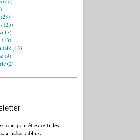
s
(30)
)
(28)
es
(25)
s
(17)
9
(13)
ltalk
(13)
ne
(9)
rie
(2)
letter
-vous pour être averti des
x articles publiés.