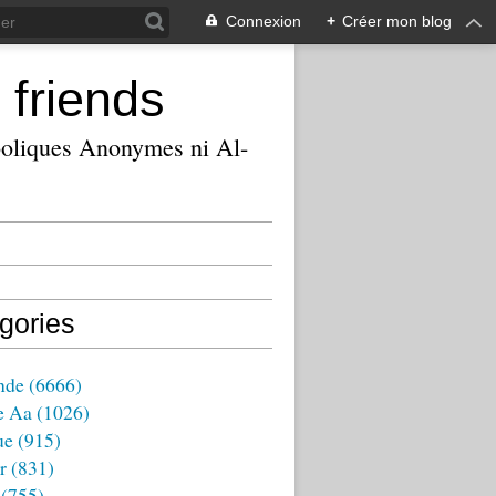
Connexion
+
Créer mon blog
 friends
ooliques Anonymes ni Al-
gories
nde
(6666)
e Aa
(1026)
ue
(915)
r
(831)
(755)