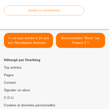
Ajouter un commentaire
< «Je suis entrée à 16 ans
Documentaire “Boire” sur
aux Alcooliques Anonymes
France 2 >
et j’y suis toujours»: une
Romande de 31 ans
raconte son combat
Hébergé par Overblog
Top articles
Pages
Contact
Signaler un abus
C.G.U.
Cookies et données personnelles