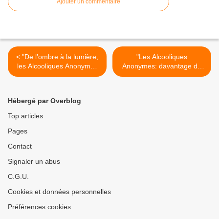
Ajouter un commentaire
< "De l’ombre à la lumière,
"Les Alcooliques
les Alcooliques Anonymes
Anonymes: davantage de
témoignent lors de deux
jeunes en quête de
évènements"
rétablissement" >
Hébergé par Overblog
Top articles
Pages
Contact
Signaler un abus
C.G.U.
Cookies et données personnelles
Préférences cookies