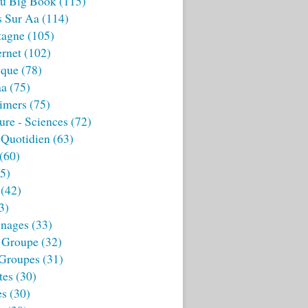
u Big Book
(115)
s Sur Aa
(114)
tagne
(105)
ernet
(102)
ique
(78)
aa
(75)
imers
(75)
ture - Sciences
(72)
 Quotidien
(63)
(60)
5)
(42)
3)
nages
(33)
 Groupe
(32)
 Groupes
(31)
tes
(30)
es
(30)