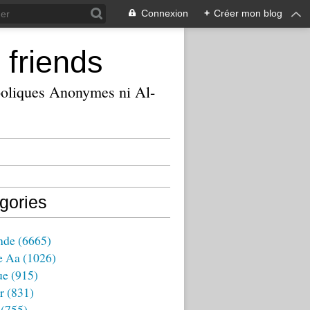
Connexion
+
Créer mon blog
 friends
ooliques Anonymes ni Al-
gories
nde
(6665)
e Aa
(1026)
ue
(915)
r
(831)
(755)