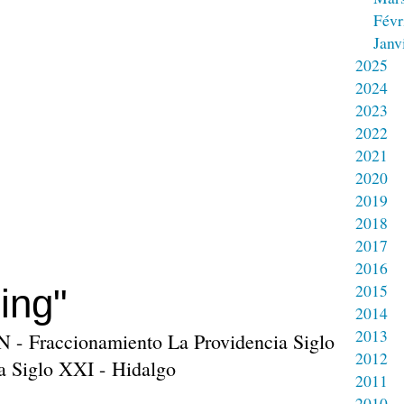
Févr
Janv
2025
2024
2023
2022
2021
2020
2019
2018
2017
2016
2015
ing"
2014
2013
N - Fraccionamiento La Providencia Siglo
2012
a Siglo XXI - Hidalgo
2011
2010