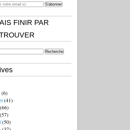
AIS FINIR PAR
)TROUVER
ives
t
(6)
et
(41)
(66)
(57)
l
(50)
s
(37)