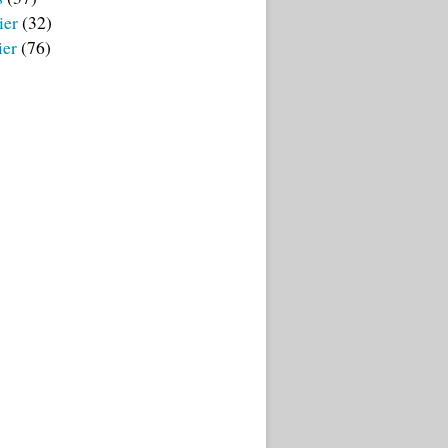
ier
(32)
ier
(76)