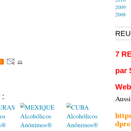
2009
2008
REU
7 R
0
par
Web
 :
Auss
http
dpre