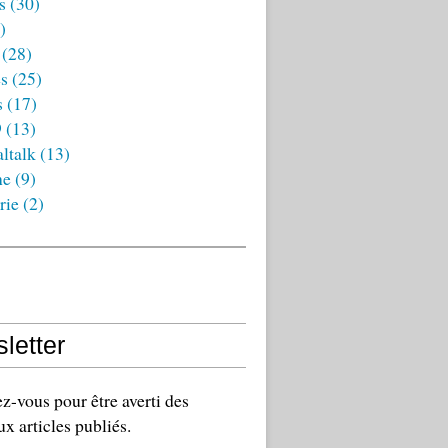
s
(30)
)
(28)
es
(25)
s
(17)
9
(13)
ltalk
(13)
ne
(9)
rie
(2)
letter
-vous pour être averti des
x articles publiés.