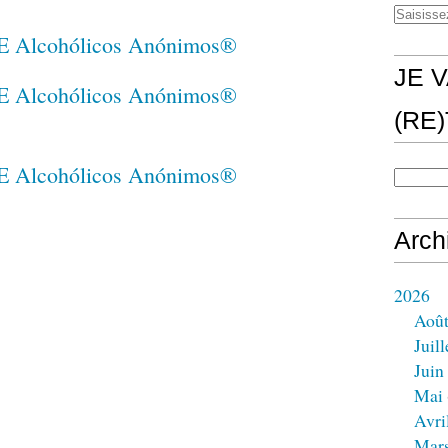
JE V
(RE
Arch
2026
Aoû
Juill
Juin
Mai
Avri
Mar