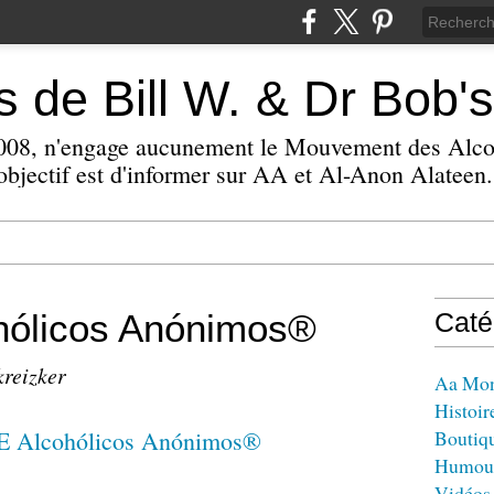
 de Bill W. & Dr Bob's
 2008, n'engage aucunement le Mouvement des Alc
bjectif est d'informer sur AA et Al-Anon Alateen.
ólicos Anónimos®
Caté
kreizker
Aa Mo
Histoir
Boutiq
Humou
Vidéos