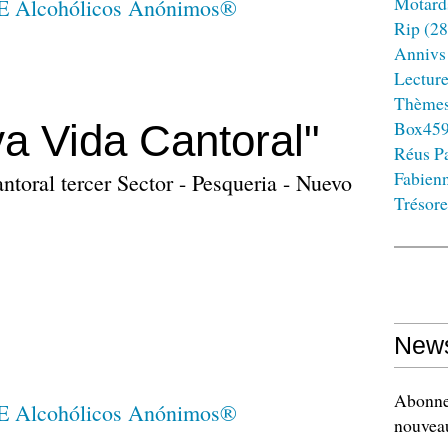
Motard
Rip
(28
Annivs
Lectur
Thème
a Vida Cantoral"
Box45
Réus Pa
Fabien
toral tercer Sector - Pesqueria - Nuevo
Trésore
News
Abonnez
nouveau