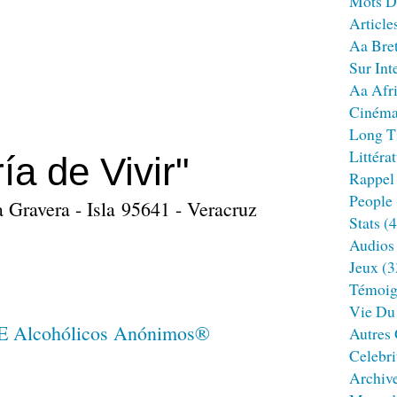
Mots D
Article
Aa Bre
Sur Int
Aa Afr
Ciném
Long T
Littéra
ía de Vivir"
Rappel
People
a Gravera - Isla 95641 - Veracruz
Stats
(4
Audios
Jeux
(3
Témoig
Vie Du
Autres
Celebri
Archiv