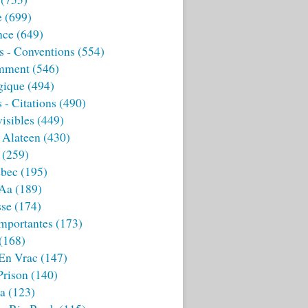
e
(699)
nce
(649)
s - Conventions
(554)
mment
(546)
gique
(494)
 - Citations
(490)
isibles
(449)
 Alateen
(430)
(259)
bec
(195)
 Aa
(189)
sse
(174)
mportantes
(173)
(168)
 En Vrac
(147)
Prison
(140)
ia
(123)