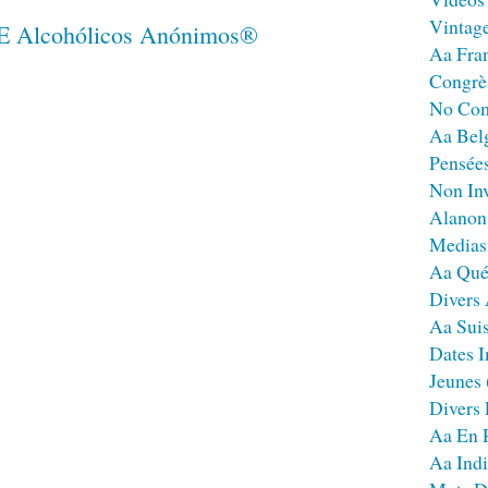
Vintag
Aa Fra
Congrè
No Co
Aa Bel
Pensées
Non Inv
Alanon
Medias
Aa Qué
Divers
Aa Sui
Dates I
Jeunes
Divers
Aa En 
Aa Ind