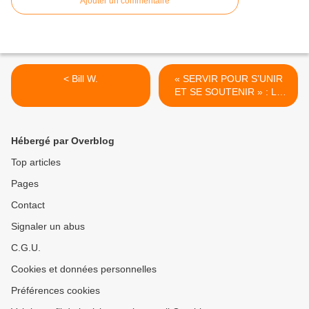
Ajouter un commentaire
< Bill W.
« SERVIR POUR S’UNIR
ET SE SOUTENIR » : LE
MESSAGE D'ESPOIR DU
45E CONGRÈS DES
ALCOOLIQUES
Hébergé par Overblog
ANONYMES DU BSL >
Top articles
Pages
Contact
Signaler un abus
C.G.U.
Cookies et données personnelles
Préférences cookies