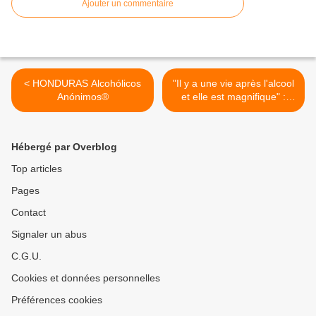
Ajouter un commentaire
< HONDURAS Alcohólicos
"Il y a une vie après l'alcool
Anónimos®
et elle est magnifique" :
précieux témoignages à la
convention des "AA" au
Croisic" >
Hébergé par Overblog
Top articles
Pages
Contact
Signaler un abus
C.G.U.
Cookies et données personnelles
Préférences cookies