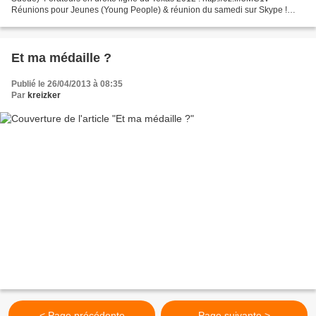
Réunions pour Jeunes (Young People) & réunion du samedi sur Skype !
"Swenglish" group Tjärhovsgatan 34 - 116 21...
Et ma médaille ?
Publié le 26/04/2013 à 08:35
Par
kreizker
< Page précédente
Page suivante >