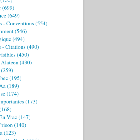
e
(699)
nce
(649)
s - Conventions
(554)
mment
(546)
gique
(494)
 - Citations
(490)
isibles
(450)
 Alateen
(430)
(259)
bec
(195)
 Aa
(189)
sse
(174)
mportantes
(173)
(168)
 En Vrac
(147)
Prison
(140)
ia
(123)