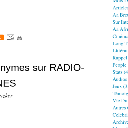
Mots D
Article
Aa Bre
Sur Int
Aa Afr
Ciném
0
Long T
Littéra
Rappel
People
onymes sur RADIO-
Stats
(4
Audios
NES
Jeux
(3
Témoig
eizker
Vie Du
Autres
Celebri
Archiv