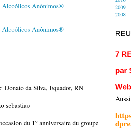
2009
2008
REU
7 R
par
Web
ci Donato da Silva, Equador, RN
Auss
http
dpre
occasion du 1° anniversaire du groupe