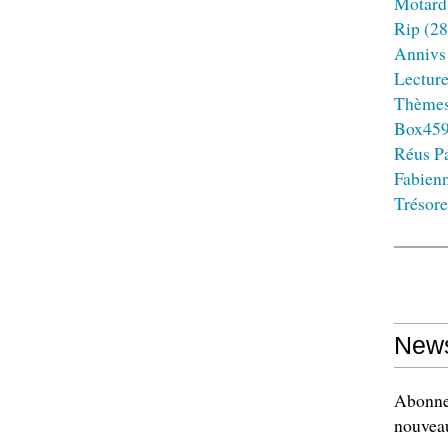
Motard
Rip
(28
Annivs
Lectur
Thème
Box45
Réus Pa
Fabien
Trésore
News
Abonnez
nouveau