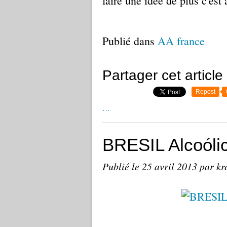
faire une idée de plus c'est 
Publié dans
AA france
Partager cet article
Repost
…
BRESIL Alcoól
Publié le
25 avril 2013
par kr