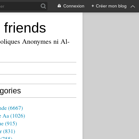
Connexion
+
Créer mon blog
 friends
ooliques Anonymes ni Al-
gories
nde
(6667)
e Aa
(1026)
ue
(915)
r
(831)
(755)