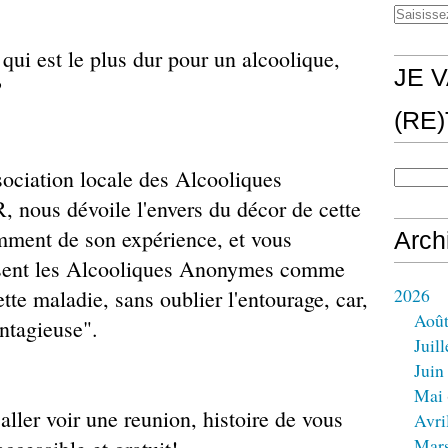
qui est le plus dur pour un alcoolique,
JE V
?
(RE
ssociation locale des Alcooliques
us dévoile l'envers du décor de cette
mment de son expérience, et vous
Arch
osent les Alcooliques Anonymes comme
2026
ette maladie, sans oublier l'entourage, car,
Aoû
ontagieuse".
Juill
Juin
Mai
 aller voir une reunion, histoire de vous
Avri
Mar