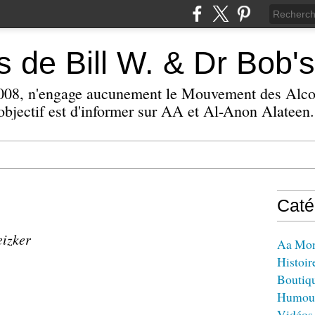
 de Bill W. & Dr Bob's
 2008, n'engage aucunement le Mouvement des Alc
bjectif est d'informer sur AA et Al-Anon Alateen.
Caté
eizker
Aa Mo
Histoir
Boutiq
Humou
Vidéos