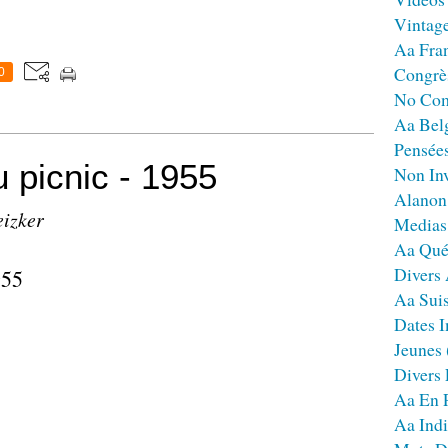
Vintag
Aa Fra
Congrè
0
No Co
Aa Bel
Pensées
u picnic - 1955
Non Inv
Alanon
eizker
Medias
Aa Qué
Divers
Aa Sui
Dates I
Jeunes
Divers
Aa En 
Aa Ind