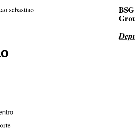
BSG
Grou
Depu
ão
entro
orte