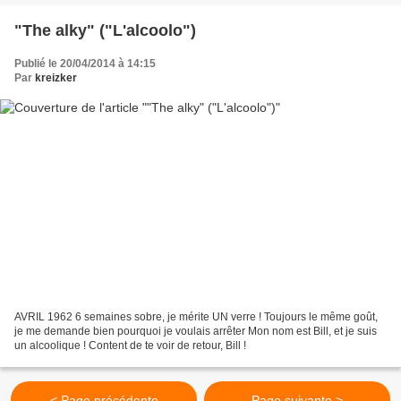
"The alky" ("L'alcoolo")
Publié le 20/04/2014 à 14:15
Par
kreizker
AVRIL 1962 6 semaines sobre, je mérite UN verre ! Toujours le même goût,
je me demande bien pourquoi je voulais arrêter Mon nom est Bill, et je suis
un alcoolique ! Content de te voir de retour, Bill !
< Page précédente
Page suivante >