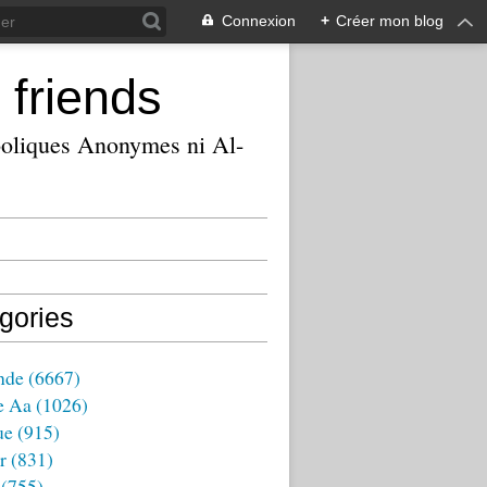
Connexion
+
Créer mon blog
 friends
ooliques Anonymes ni Al-
gories
nde
(6667)
e Aa
(1026)
ue
(915)
r
(831)
(755)