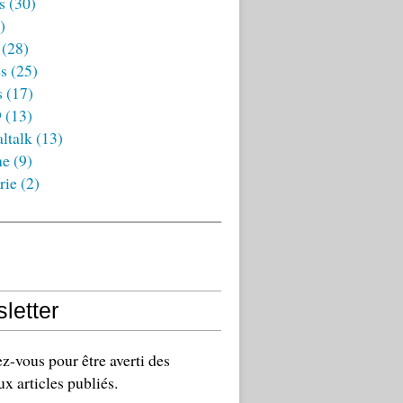
s
(30)
)
(28)
es
(25)
s
(17)
9
(13)
ltalk
(13)
ne
(9)
rie
(2)
letter
-vous pour être averti des
x articles publiés.