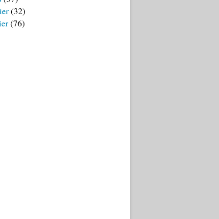
ier
(32)
ier
(76)