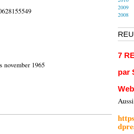
2009
2008
REU
7 R
par
Web
Auss
http
dpre