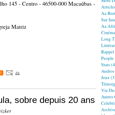
Mots D
ilho 145 - Centro - 46500-000 Macaúbas -
Article
Aa Bre
Sur Int
greja Matriz
Aa Afr
Ciném
Long T
Littéra
Rappel
People
Stats
(4
Audios
0
Jeux
(3
Témoig
Vie Du
Autres
a, sobre depuis 20 ans
Celebri
Archiv
eizker