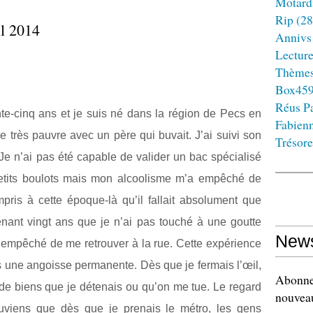
Motard
Rip
(28
l 2014
Annivs
Lectur
Thème
Box45
Réus Pa
nte-cinq ans et je suis né dans la région de Pecs en
Fabien
e très pauvre avec un père qui buvait. J’ai suivi son
Trésore
e n’ai pas été capable de valider un bac spécialisé
etits boulots mais mon alcoolisme m’a empêché de
mpris à cette époque-là qu’il fallait absolument que
tenant vingt ans que je n’ai pas touché à une goutte
News
 empêché de me retrouver à la rue. Cette expérience
ans une angoisse permanente. Dès que je fermais l’œil,
Abonnez
 de biens que je détenais ou qu’on me tue. Le regard
nouveau
ouviens que dès que je prenais le métro, les gens