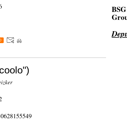
BSG
Grou
Depu
0
lcoolo")
eizker