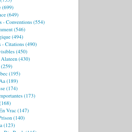
e
(699)
nce
(649)
s - Conventions
(554)
mment
(546)
gique
(494)
 - Citations
(490)
isibles
(450)
 Alateen
(430)
(259)
bec
(195)
 Aa
(189)
sse
(174)
mportantes
(173)
(168)
 En Vrac
(147)
Prison
(140)
ia
(123)