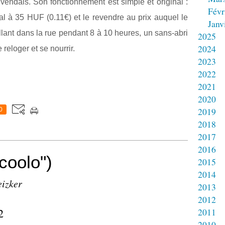
 vendais. Son fonctionnement est simple et original :
Févr
al à 35 HUF (0.11€) et le revendre au prix auquel le
Janv
aillant dans la rue pendant 8 à 10 heures, un sans-abri
2025
2024
reloger et se nourrir.
2023
2022
2021
2020
2019
0
2018
2017
2016
lcoolo")
2015
2014
eizker
2013
2012
2011
2010