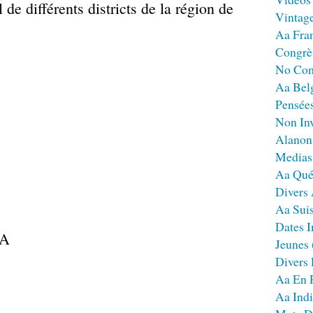
 de différents districts de la région de
Vintag
Aa Fra
Congrè
No Co
Aa Bel
Pensées
Non Inv
Alanon
Medias
Aa Qué
Divers
Aa Sui
Dates I
Jeunes
Divers
Aa En 
Aa Ind