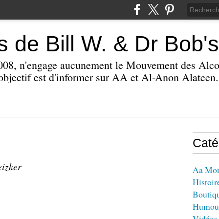
 de Bill W. & Dr Bob's
 2008, n'engage aucunement le Mouvement des Alc
bjectif est d'informer sur AA et Al-Anon Alateen.
Caté
eizker
Aa Mo
Histoir
Boutiq
Humou
Vidéos