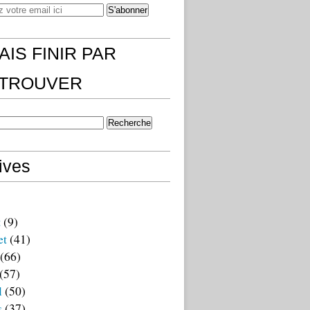
AIS FINIR PAR
)TROUVER
ives
t
(9)
et
(41)
(66)
(57)
l
(50)
s
(37)