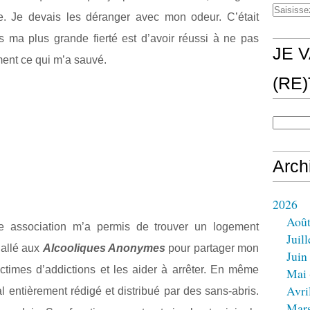
ble. Je devais les déranger avec mon odeur. C’était
is ma plus grande fierté est d’avoir réussi à ne pas
JE V
ement ce qui m’a sauvé.
(RE
Arch
2026
Aoû
une association m’a permis de trouver un logement
Juill
 allé aux
Alcooliques Anonymes
pour partager mon
Juin
ctimes d’addictions et les aider à arrêter. En même
Mai
Avri
al entièrement rédigé et distribué par des sans-abris.
Mar