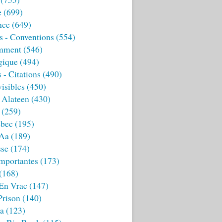
e
(699)
nce
(649)
s - Conventions
(554)
mment
(546)
gique
(494)
 - Citations
(490)
isibles
(450)
 Alateen
(430)
(259)
bec
(195)
 Aa
(189)
sse
(174)
mportantes
(173)
(168)
 En Vrac
(147)
Prison
(140)
ia
(123)