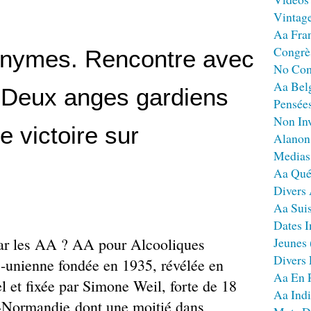
Vintag
Aa Fra
Congrè
onymes. Rencontre avec
No Co
Aa Bel
. Deux anges gardiens
Pensées
Non Inv
e victoire sur
Alanon
Medias
Aa Qué
Divers
Aa Sui
Dates I
ar les AA ? AA pour Alcooliques
Jeunes
Divers
s-unienne fondée en 1935, révélée en
Aa En 
l et fixée par Simone Weil, forte de 18
Aa Ind
-Normandie dont une moitié dans