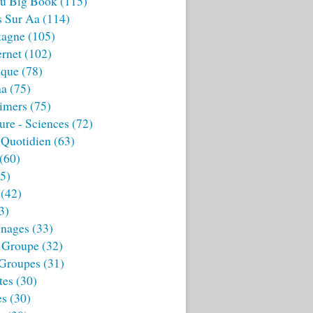
u Big Book
(115)
s Sur Aa
(114)
tagne
(105)
ernet
(102)
ique
(78)
aa
(75)
imers
(75)
ture - Sciences
(72)
 Quotidien
(63)
(60)
5)
(42)
3)
nages
(33)
 Groupe
(32)
 Groupes
(31)
tes
(30)
es
(30)