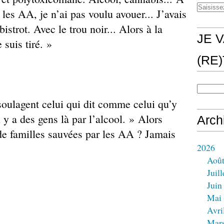
les AA, je n’ai pas voulu avouer... J’avais
bistrot. Avec le trou noir... Alors à la
JE V
 suis tiré. »
(RE
soulagent celui qui dit comme celui qu’y
y a des gens là par l’alcool. » Alors
Arch
e familles sauvées par les AA ? Jamais
2026
Aoû
Juill
Juin
Mai
Avri
Mar