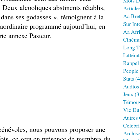
Mots D
 Deux alcooliques abstinents rétablis,
Article
 dans ses godasses », témoignent à la
Aa Bre
Sur Int
raordinaire programmé aujourd’hui, en
Aa Afr
rie annexe Pasteur.
Ciném
Long T
Littéra
Rappel
People
Stats
(4
Audios
Jeux
(3
Témoig
Vie Du
Autres
Celebri
 bénévoles, nous pouvons proposer une
Archiv
fois, ce sera en présence de membres du