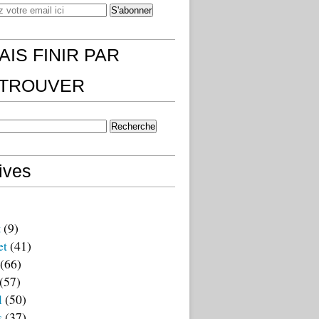
AIS FINIR PAR
)TROUVER
ives
t
(9)
et
(41)
(66)
(57)
l
(50)
s
(37)