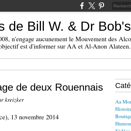
 de Bill W. & Dr Bob's
 2008, n'engage aucunement le Mouvement des Alc
bjectif est d'informer sur AA et Al-Anon Alateen.
nage de deux Rouennais
Caté
ar kreizker
Aa Mo
Histoir
nce), 13 novembre 2014
Boutiq
Humou
Vidéos