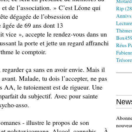
Motard
 et de l’association. » C’est Léone qui
Rip
(28
tête dégagée de l’obsession de
Annivs
Lectur
e âgée de 69 ans dont 13
Thème
ait vice », accepte le rendez-vous dans un
Box45
ussant la porte et jette un regard affranchi
Réus Pa
rythme le comptoir.
Fabien
Trésore
regarder ça sans en avoir envie. Mais il
 avant. Malade, tu dois l’accepter, ne pas
es AA, le tutoiement est de rigueur. Une
mparfait du subjectif. Avec pour sainte
News
psycho-asso.
Abonnez
somanes - illustre le propos de son
nouveau
e et polytoxicomane. Alcool, cannabis... À