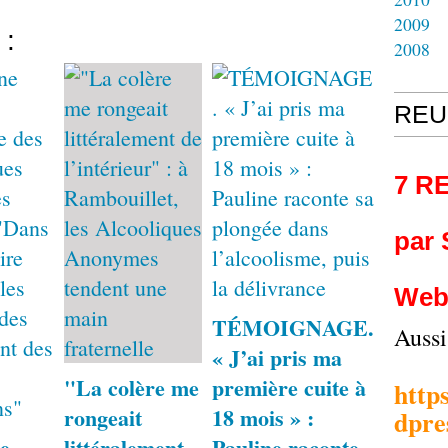
2009
 :
2008
REU
7 R
par
Web
TÉMOIGNAGE.
Auss
« J’ai pris ma
"La colère me
première cuite à
http
rongeait
18 mois » :
dpre
e
littéralement
Pauline raconte