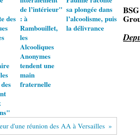
de l’intérieur"
sa plongée dans
BSG
Grou
te des
: à
l’alcoolisme, puis
ues
Rambouillet,
la délivrance
Depu
es
les
Alcooliques
Anonymes
aire
tendent une
 les
main
 des
fraternelle
nt
x
ons"
eur d'une réunion des AA à Versailles