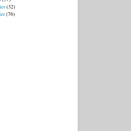
ier
(32)
ier
(76)