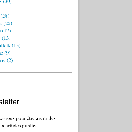
s
(30)
)
(28)
es
(25)
s
(17)
9
(13)
ltalk
(13)
ne
(9)
rie
(2)
letter
-vous pour être averti des
x articles publiés.