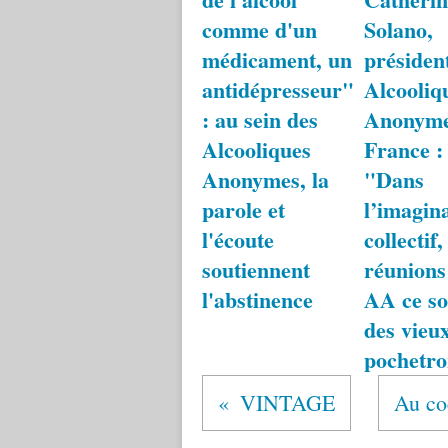
comme d'un
Solano,
médicament, un
présiden
antidépresseur"
Alcooliq
: au sein des
Anonym
Alcooliques
France :
Anonymes, la
"Dans
parole et
l’imagin
l'écoute
collectif,
soutiennent
réunions
l'abstinence
AA ce so
des vieu
pochetr
VINTAGE
Au co