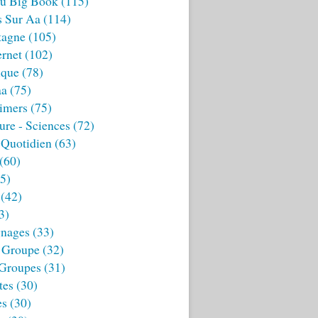
u Big Book
(115)
s Sur Aa
(114)
tagne
(105)
ernet
(102)
ique
(78)
aa
(75)
imers
(75)
ture - Sciences
(72)
 Quotidien
(63)
(60)
5)
(42)
3)
nages
(33)
 Groupe
(32)
 Groupes
(31)
tes
(30)
es
(30)