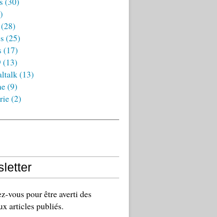
s
(30)
)
(28)
es
(25)
s
(17)
9
(13)
ltalk
(13)
ne
(9)
rie
(2)
letter
-vous pour être averti des
x articles publiés.