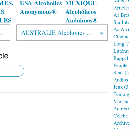
Mots D
MES,
USA Alcoholics
MEXIQUE
Article
AS
Anonymous®
Alcohólicos
Aa Bre
BLES
Anónimos®
Sur Int
Aa Afr
os Anónimos®
AUSTRALIE Alcoholics Anonymous
Ciném
Long T
Littéra
cle
Rappel
People
Stats
(4
Audios
Jeux
(3
Témoig
Vie Du
Autres
Celebri
Archiv