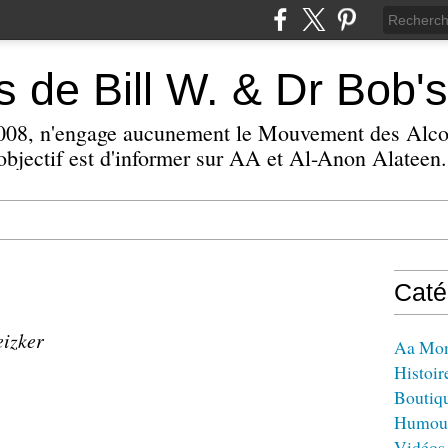
 de Bill W. & Dr Bob's
 2008, n'engage aucunement le Mouvement des Alc
bjectif est d'informer sur AA et Al-Anon Alateen.
Caté
eizker
Aa Mo
Histoir
Boutiq
Humou
Vidéos