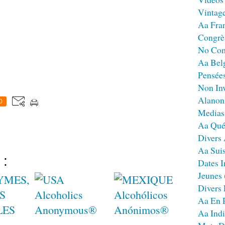
Vintag
Aa Fra
Congrè
No Co
Aa Bel
Pensées
Non Inv
Alanon
0
Medias
Aa Qué
Divers
Aa Sui
 :
Dates I
Jeunes
Divers
Aa En 
Aa Ind