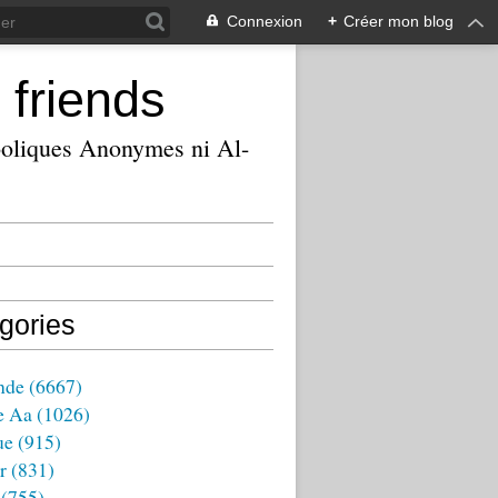
Connexion
+
Créer mon blog
 friends
ooliques Anonymes ni Al-
gories
nde
(6667)
e Aa
(1026)
ue
(915)
r
(831)
(755)