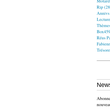
Motard
Rip
(28
Annivs
Lectur
Thème
Box45
Réus Pa
Fabien
Trésore
News
Abonnez
nouveau