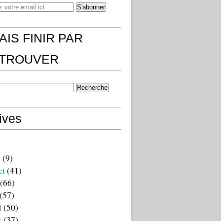
AIS FINIR PAR
)TROUVER
ives
t
(9)
et
(41)
(66)
(57)
l
(50)
s
(37)