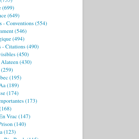
e
(699)
nce
(649)
s - Conventions
(554)
mment
(546)
gique
(494)
 - Citations
(490)
isibles
(450)
 Alateen
(430)
(259)
bec
(195)
 Aa
(189)
sse
(174)
mportantes
(173)
(168)
 En Vrac
(147)
Prison
(140)
ia
(123)