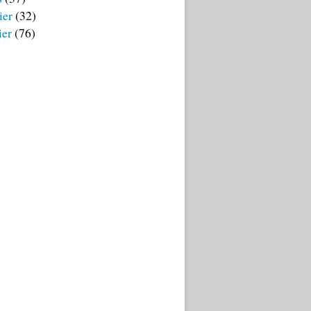
ier
(32)
ier
(76)