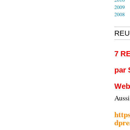
2009
2008
REU
7 R
par
Web
Auss
http
dpre