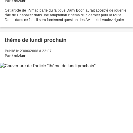
Par
kreizker
Cet article de TVmag parle du fait que Dany Boon aurait accepté de jouer le
rôle de Chabalier dans une adaptation cinéma d'un dernier pour la route.
Donc, dans ce film, il sera forcément question des AA ... et si voulez rigoler
un peu, cliquez ICI pour...
thème de lundi prochain
Publié le 23/06/2008 à 22:07
Par
kreizker