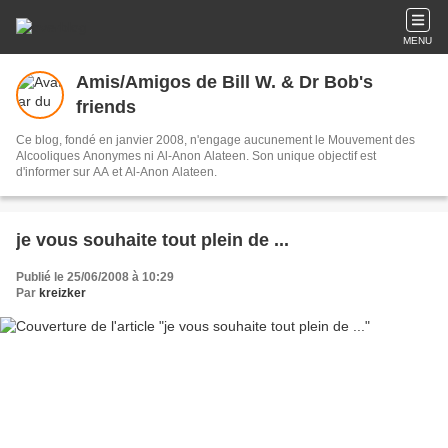
MENU
Amis/Amigos de Bill W. & Dr Bob's
friends
Ce blog, fondé en janvier 2008, n'engage aucunement le Mouvement des
Alcooliques Anonymes ni Al-Anon Alateen. Son unique objectif est
d'informer sur AA et Al-Anon Alateen.
je vous souhaite tout plein de ...
Publié le 25/06/2008 à 10:29
Par
kreizker