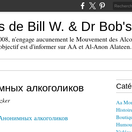
 de Bill W. & Dr Bob's
 2008, n'engage aucunement le Mouvement des Alc
bjectif est d'informer sur AA et Al-Anon Alateen.
мных алкоголиков
Caté
izker
Aa Mo
Histoir
Boutiq
Humou
Vidéos