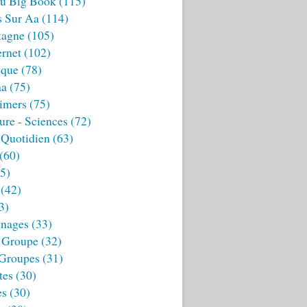
u Big Book
(115)
s Sur Aa
(114)
tagne
(105)
ernet
(102)
ique
(78)
aa
(75)
imers
(75)
ture - Sciences
(72)
 Quotidien
(63)
(60)
5)
(42)
3)
nages
(33)
 Groupe
(32)
 Groupes
(31)
tes
(30)
es
(30)