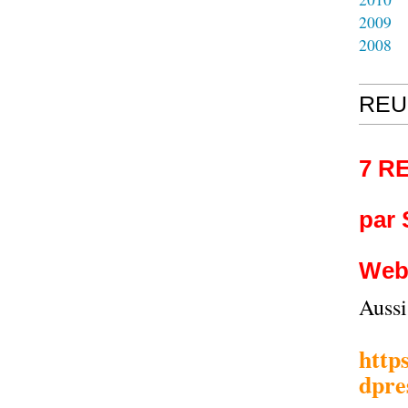
2009
2008
REU
7 R
par
Web
Auss
http
dpre