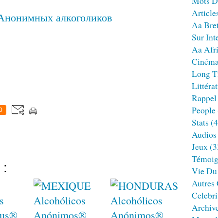
Mots D
Article
Aa Bre
Sur Int
Aa Afr
Ciném
Long T
Littéra
Rappel
People
0
Stats
(4
Audios
Jeux
(3
Témoig
 :
Vie Du
Autres
Celebri
Archiv