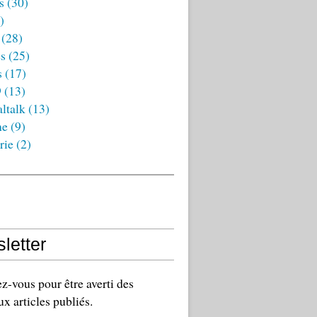
s
(30)
)
(28)
es
(25)
s
(17)
9
(13)
ltalk
(13)
ne
(9)
rie
(2)
letter
-vous pour être averti des
x articles publiés.