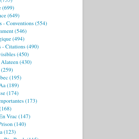
e
(699)
nce
(649)
s - Conventions
(554)
mment
(546)
gique
(494)
 - Citations
(490)
isibles
(450)
 Alateen
(430)
(259)
bec
(195)
 Aa
(189)
sse
(174)
mportantes
(173)
(168)
 En Vrac
(147)
Prison
(140)
ia
(123)