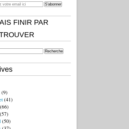
AIS FINIR PAR
)TROUVER
ives
t
(9)
et
(41)
(66)
(57)
l
(50)
s
(37)