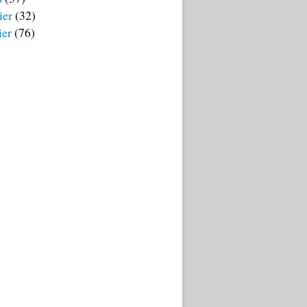
ier
(32)
ier
(76)