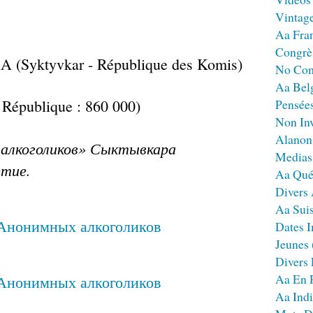
Vintag
Aa Fra
Congrè
(Syktyvkar - République des Komis)
No Co
Aa Bel
a République : 860 000)
Pensées
Non Inv
Alanon
алкоголиков» Сыктывкара
Medias
етие.
Aa Qué
Divers
Aa Sui
Dates I
Jeunes
Divers
Aa En 
Aa Ind