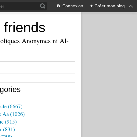
Connexion
+
Créer mon blog
 friends
ooliques Anonymes ni Al-
gories
nde
(6667)
e Aa
(1026)
ue
(915)
r
(831)
(755)