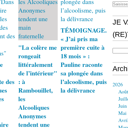
JE V
TÉMOIGNAGE.
(RE
« J’ai pris ma
"La colère me
première cuite à
rongeait
18 mois » :
e
littéralement
Pauline raconte
Arch
de l’intérieur"
sa plongée dans
te des
: à
l’alcoolisme, puis
2026
ues
Rambouillet,
la délivrance
Aoû
es
les
Juill
Juin
Alcooliques
Mai
Anonymes
Avri
aire
tendent une
Mar