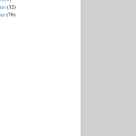
ier
(32)
ier
(76)