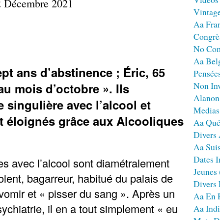
22 Décembre 2021
Vintag
Aa Fra
Congrè
No Co
Aa Bel
ept ans d’abstinence ; Éric, 65
Pensées
Non Inv
au mois d’octobre ». Ils
Alanon
e singulière avec l’alcool et
Medias
t éloignés grâce aux Alcooliques
Aa Qué
Divers
Aa Sui
Dates I
es avec l’alcool sont diamétralement
Jeunes
olent, bagarreur, habitué du palais de
Divers
 vomir et « pisser du sang ». Après un
Aa En 
chiatrie, il en a tout simplement « eu
Aa Ind