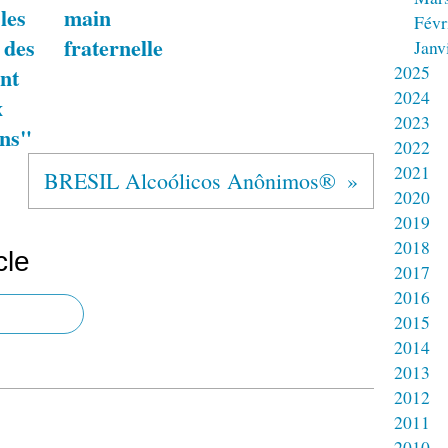
 les
main
Févr
 des
fraternelle
Janv
2025
nt
2024
x
2023
ons"
2022
2021
BRESIL Alcoólicos Anônimos®
2020
2019
2018
cle
2017
2016
2015
2014
2013
2012
2011
2010