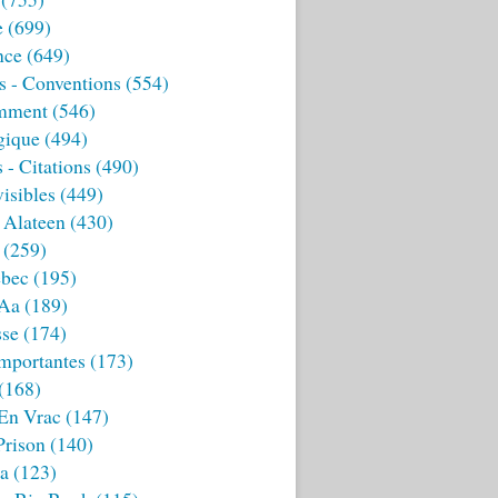
e
(699)
nce
(649)
s - Conventions
(554)
mment
(546)
gique
(494)
 - Citations
(490)
isibles
(449)
 Alateen
(430)
(259)
bec
(195)
 Aa
(189)
sse
(174)
mportantes
(173)
(168)
 En Vrac
(147)
Prison
(140)
ia
(123)