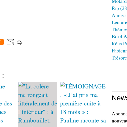
Motard
Rip
(28
Annivs
Lectur
Thème
Box45
0
Réus Pa
Fabien
Trésore
 :
News
Abonnez
nouveau