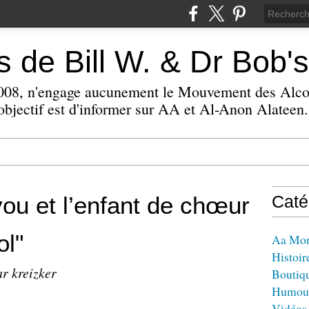
 de Bill W. & Dr Bob's
 2008, n'engage aucunement le Mouvement des Alc
bjectif est d'informer sur AA et Al-Anon Alateen.
you et l’enfant de chœur
Caté
ol"
Aa Mo
Histoir
ar kreizker
Boutiq
Humou
Vidéos