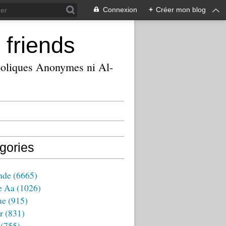
Connexion
+
Créer mon blog
 friends
ooliques Anonymes ni Al-
gories
nde
(6665)
e Aa
(1026)
ue
(915)
r
(831)
(755)