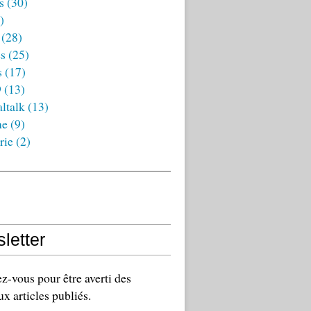
s
(30)
)
(28)
es
(25)
s
(17)
9
(13)
ltalk
(13)
ne
(9)
rie
(2)
letter
-vous pour être averti des
x articles publiés.