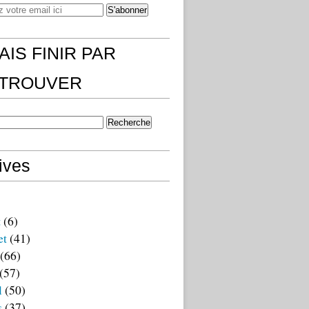
AIS FINIR PAR
)TROUVER
ives
t
(6)
et
(41)
(66)
(57)
l
(50)
s
(37)