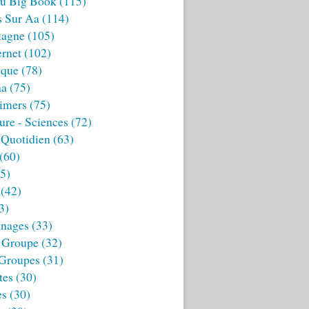
u Big Book
(115)
s Sur Aa
(114)
tagne
(105)
ernet
(102)
ique
(78)
aa
(75)
imers
(75)
ture - Sciences
(72)
 Quotidien
(63)
(60)
5)
(42)
3)
nages
(33)
 Groupe
(32)
 Groupes
(31)
tes
(30)
es
(30)