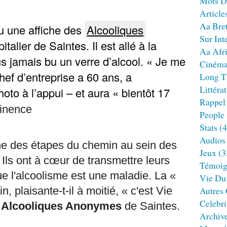
Mots D
Article
Aa Bre
vu une affiche des
Alcooliques
Sur Int
talier de Saintes. Il est allé à la
Aa Afr
us jamais bu un verre d’alcool. « Je me
Ciném
hef d’entreprise a 60 ans, a
Long T
Littéra
oto à l’appui – et aura « bientôt 17
Rappel
tinence
People
Stats
(4
Audios
ne des étapes du chemin au sein des
Jeux
(3
. Ils ont à cœur de transmettre leurs
Témoig
ue l'alcoolisme est une maladie. La «
Vie Du
n, plaisante-t-il à moitié, « c'est Vie
Autres
Celebri
s
Alcooliques Anonymes
de Saintes.
Archiv