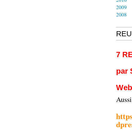
2009
2008
REU
7 R
par
Web
Auss
http
dpre