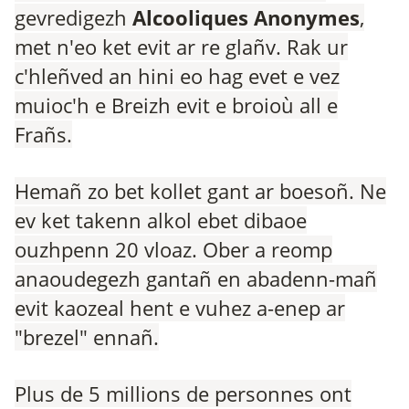
gevredigezh
Alcooliques Anonymes
,
met n'eo ket evit ar re glañv. Rak ur
c'hleñved an hini eo hag evet e vez
muioc'h e Breizh evit e broioù all e
Frañs.
Hemañ zo bet kollet gant ar boesoñ. Ne
ev ket takenn alkol ebet dibaoe
ouzhpenn 20 vloaz. Ober a reomp
anaoudegezh gantañ en abadenn-mañ
evit kaozeal hent e vuhez a-enep ar
"brezel" ennañ.
Plus de 5 millions de personnes ont