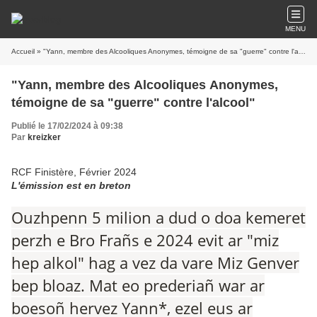
MENU
Accueil
» "Yann, membre des Alcooliques Anonymes, témoigne de sa "guerre" contre l'alcool"
"Yann, membre des Alcooliques Anonymes,
témoigne de sa "guerre" contre l'alcool"
Publié le 17/02/2024 à 09:38
Par
kreizker
RCF Finistère, Février 2024
L'émission est en breton
Ouzhpenn 5 milion a dud o doa kemeret
perzh e Bro Frañs e 2024 evit ar "miz
hep alkol" hag a vez da vare Miz Genver
bep bloaz. Mat eo prederiañ war ar
boesoñ hervez Yann*, ezel eus ar