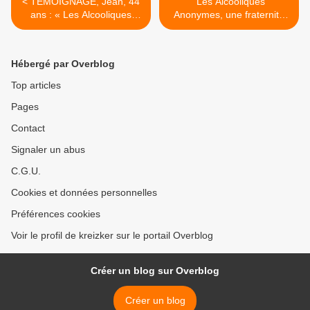
< TÉMOIGNAGE, Jean, 44
"Les Alcooliques
ans : « Les Alcooliques
Anonymes, une fraternité
Anonymes m’ont sauvé la
pour poser le verre" >
vie »
Hébergé par Overblog
Top articles
Pages
Contact
Signaler un abus
C.G.U.
Cookies et données personnelles
Préférences cookies
Voir le profil de kreizker sur le portail Overblog
Créer un blog sur Overblog
Créer un blog