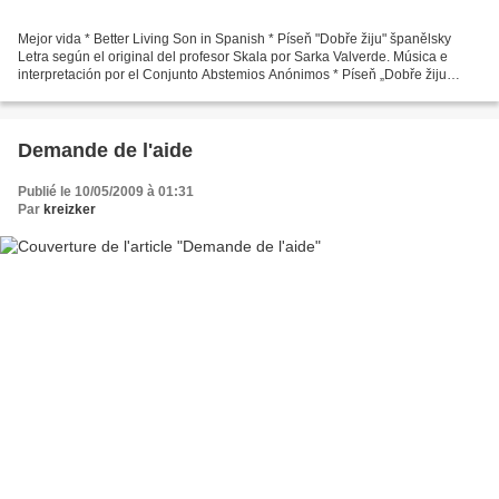
Mejor vida * Better Living Son in Spanish * Píseň "Dobře žiju" španělsky
Letra según el original del profesor Skala por Sarka Valverde. Música e
interpretación por el Conjunto Abstemios Anónimos * Píseň „Dobře žiju
Španělský text na motivy doc. Skály...
Demande de l'aide
Publié le 10/05/2009 à 01:31
Par
kreizker