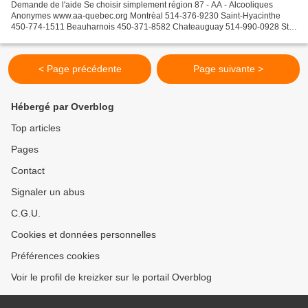
Demande de l'aide Se choisir simplement région 87 - AA - Alcooliques
Anonymes www.aa-quebec.org Montrèal 514-376-9230 Saint-Hyacinthe
450-774-1511 Beauharnois 450-371-8582 Chateauguay 514-990-0928 St-
Jean 450-347-6580 Sorel-Tracy 450-742-4922 Valleyfield...
< Page précédente
Page suivante >
Hébergé par Overblog
Top articles
Pages
Contact
Signaler un abus
C.G.U.
Cookies et données personnelles
Préférences cookies
Voir le profil de kreizker sur le portail Overblog