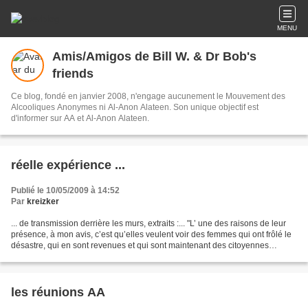
MENU
Amis/Amigos de Bill W. & Dr Bob's
friends
Ce blog, fondé en janvier 2008, n'engage aucunement le Mouvement des
Alcooliques Anonymes ni Al-Anon Alateen. Son unique objectif est
d'informer sur AA et Al-Anon Alateen.
réelle expérience ...
Publié le 10/05/2009 à 14:52
Par
kreizker
... de transmission derrière les murs, extraits :... "L’ une des raisons de leur
présence, à mon avis, c’est qu’elles veulent voir des femmes qui ont frôlé le
désastre, qui en sont revenues et qui sont maintenant des citoyennes
heureuses et productives....
les réunions AA