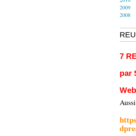
2009
2008
REU
7 R
par
Web
Auss
http
dpre