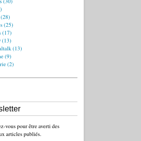
s
(30)
)
(28)
es
(25)
s
(17)
9
(13)
ltalk
(13)
ne
(9)
rie
(2)
letter
-vous pour être averti des
x articles publiés.