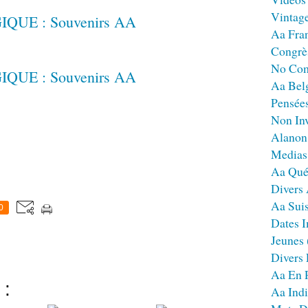
Vintag
Aa Fra
Congrè
No Co
Aa Bel
Pensées
Non Inv
Alanon
Medias
Aa Qué
Divers
Aa Sui
0
Dates I
Jeunes
Divers
Aa En 
 :
Aa Ind