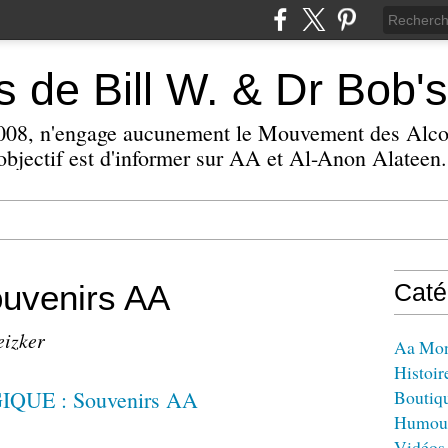
 de Bill W. & Dr Bob's
 2008, n'engage aucunement le Mouvement des Alc
bjectif est d'informer sur AA et Al-Anon Alateen.
uvenirs AA
Caté
eizker
Aa Mo
Histoir
Boutiq
Humou
Vidéos