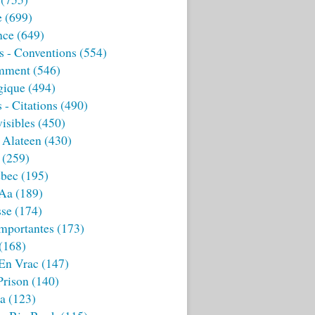
e
(699)
nce
(649)
s - Conventions
(554)
mment
(546)
gique
(494)
 - Citations
(490)
isibles
(450)
 Alateen
(430)
(259)
bec
(195)
 Aa
(189)
sse
(174)
mportantes
(173)
(168)
 En Vrac
(147)
Prison
(140)
ia
(123)