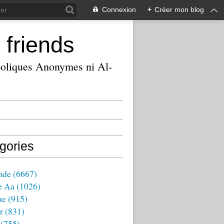
Connexion
+
Créer mon blog
 friends
ooliques Anonymes ni Al-
gories
nde
(6667)
e Aa
(1026)
ue
(915)
r
(831)
(755)