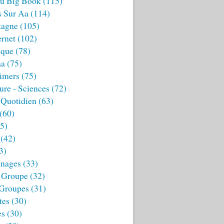
u Big Book
(115)
s Sur Aa
(114)
tagne
(105)
ernet
(102)
ique
(78)
aa
(75)
imers
(75)
ture - Sciences
(72)
 Quotidien
(63)
(60)
5)
(42)
3)
nages
(33)
 Groupe
(32)
 Groupes
(31)
tes
(30)
es
(30)