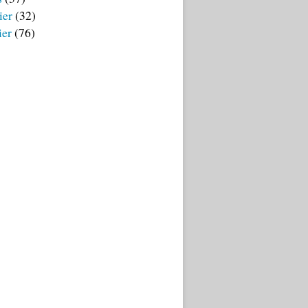
ier
(32)
ier
(76)