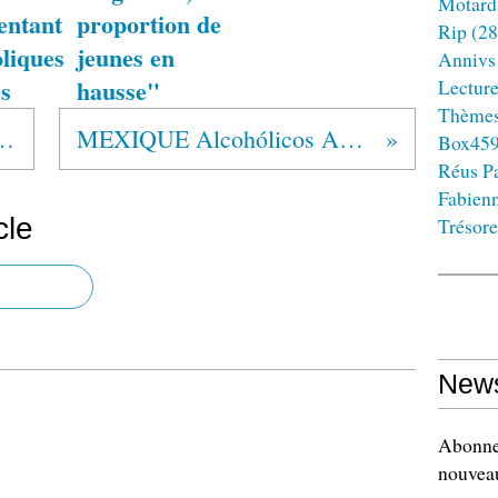
Motard
entant
proportion de
Rip
(28
liques
jeunes en
Annivs
s
hausse"
Lectur
Thème
lics Anonymous®
MEXIQUE Alcohólicos Anónimos®
Box45
Réus Pa
Fabien
cle
Trésore
News
Abonnez
nouveau