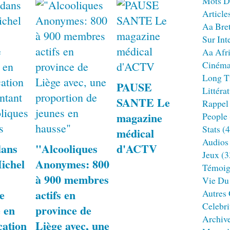
Mots D
Article
Aa Bre
Sur Int
Aa Afr
Ciném
Long T
PAUSE
Littéra
SANTE Le
Rappel
magazine
People
Stats
(4
médical
Audios
dans
"Alcooliques
d'ACTV
Jeux
(3
Michel
Anonymes: 800
Témoig
à 900 membres
Vie Du
e
actifs en
Autres
Celebri
é en
province de
Archiv
cation
Liège avec, une