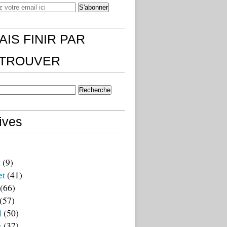
AIS FINIR PAR
)TROUVER
ives
t
(9)
et
(41)
(66)
(57)
l
(50)
s
(37)