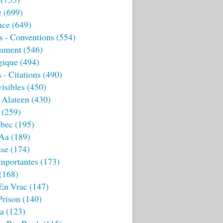
e
(699)
nce
(649)
s - Conventions
(554)
mment
(546)
gique
(494)
 - Citations
(490)
isibles
(450)
 Alateen
(430)
(259)
bec
(195)
 Aa
(189)
sse
(174)
mportantes
(173)
(168)
 En Vrac
(147)
Prison
(140)
ia
(123)