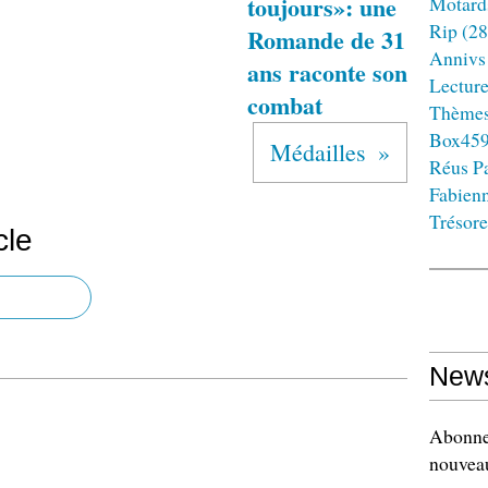
toujours»: une
Motard
Rip
(28
Romande de 31
Annivs
ans raconte son
Lectur
combat
Thème
Box45
Médailles
Réus Pa
Fabien
Trésore
cle
News
Abonnez
nouveau