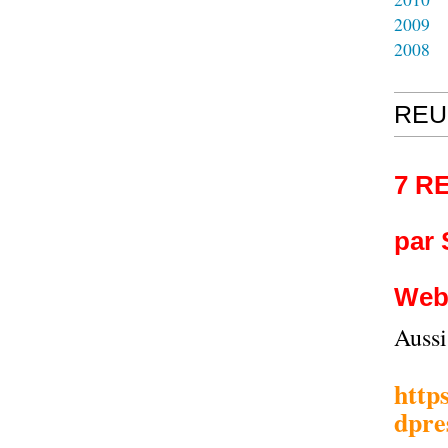
2009
2008
REU
7 R
par
Web
Auss
http
dpre