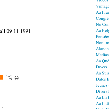
Vintag
Aa Fra
Congrè
No Co
Aa Bel
Pensées
Non Inv
Alanon
Medias
Aa Qué
Divers
Aa Sui
0
Dates I
Jeunes
Divers
Aa En 
Aa Ind
 :