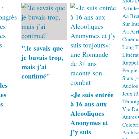
Mots D
Article
Aa Bre
Sur Int
Aa Afr
Ciném
"Je savais que
Long T
Littéra
:
je buvais trop,
Rappel
mais j’ai
People
continué"
Stats
(4
des
Audios
ues
«Je suis entrée
Jeux
(3
Témoig
s
à 16 ans aux
Vie Du
Alcooliques
Autres
Anonymes et
Celebri
j’y suis
Archiv