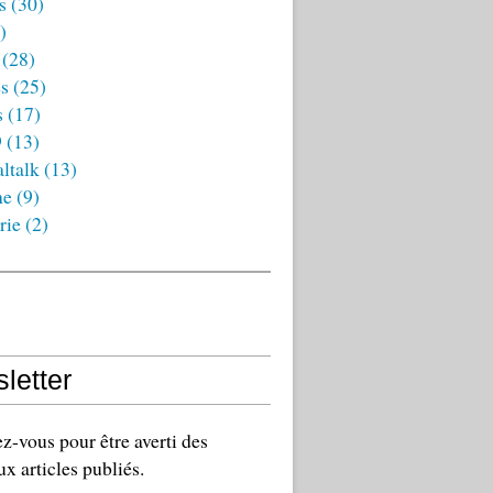
s
(30)
)
(28)
es
(25)
s
(17)
9
(13)
ltalk
(13)
ne
(9)
rie
(2)
letter
-vous pour être averti des
x articles publiés.