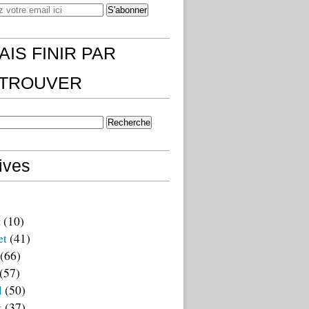
AIS FINIR PAR
)TROUVER
ives
t
(10)
et
(41)
(66)
(57)
l
(50)
s
(37)