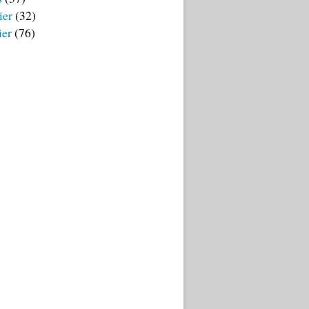
ier
(32)
ier
(76)