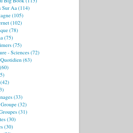
u Big Book
(115)
s Sur Aa
(114)
tagne
(105)
ernet
(102)
ique
(78)
aa
(75)
imers
(75)
ture - Sciences
(72)
 Quotidien
(63)
(60)
5)
(42)
3)
nages
(33)
 Groupe
(32)
 Groupes
(31)
tes
(30)
es
(30)