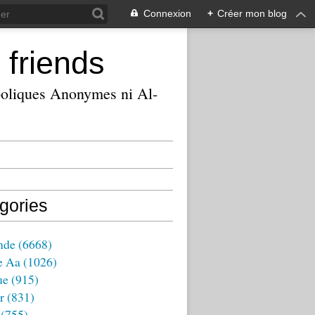
Connexion
+
Créer mon blog
 friends
ooliques Anonymes ni Al-
gories
nde
(6668)
e Aa
(1026)
ue
(915)
r
(831)
(755)