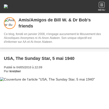
MENU
Amis/Amigos de Bill W. & Dr Bob's
friends
Ce blog, fondé en janvier 2008, n'engage aucunement le Mouvement des
Alcooliques Anonymes ni Al-Anon Alateen. Son unique objectif est
d'informer sur AA et Al-Anon Alateen.
USA, The Sunday Star, 5 mai 1940
Publié le 04/05/2010 à 22:09
Par
kreizker