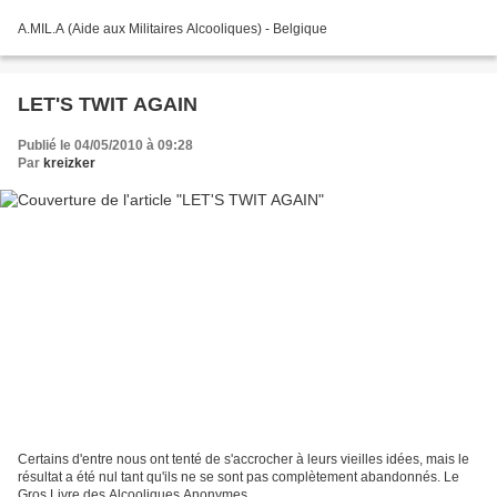
A.MIL.A (Aide aux Militaires Alcooliques) - Belgique
LET'S TWIT AGAIN
Publié le 04/05/2010 à 09:28
Par
kreizker
Certains d'entre nous ont tenté de s'accrocher à leurs vieilles idées, mais le
résultat a été nul tant qu'ils ne se sont pas complètement abandonnés. Le
Gros Livre des Alcooliques Anonymes