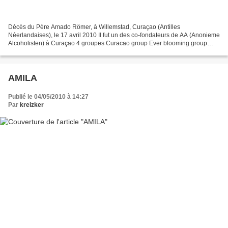
Décès du Père Amado Römer, à Willemstad, Curaçao (Antilles
Néerlandaises), le 17 avril 2010 Il fut un des co-fondateurs de AA (Anonieme
Alcoholisten) à Curaçao 4 groupes Curacao group Ever blooming group
Triangle group Starlite group
AMILA
Publié le 04/05/2010 à 14:27
Par
kreizker