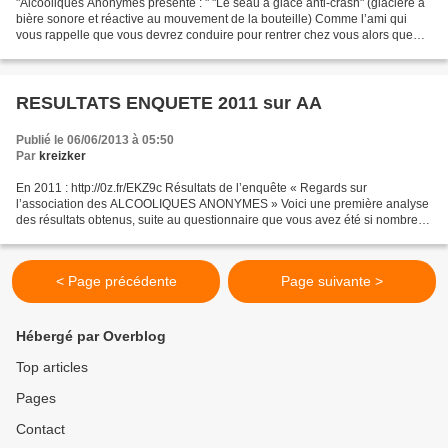
"Alcooliques Anonymes présente : " "Le seau à glace anti-crash" (glacière à
bière sonore et réactive au mouvement de la bouteille) Comme l’ami qui
vous rappelle que vous devrez conduire pour rentrer chez vous alors que
vous entamez votre première bière,...
RESULTATS ENQUETE 2011 sur AA
Publié le 06/06/2013 à 05:50
Par
kreizker
En 2011 : http://0z.fr/EKZ9c Résultats de l’enquête « Regards sur
l’association des ALCOOLIQUES ANONYMES » Voici une première analyse
des résultats obtenus, suite au questionnaire que vous avez été si nombreux
à compléter : plus de sept cents réponses...
< Page précédente
Page suivante >
Hébergé par Overblog
Top articles
Pages
Contact