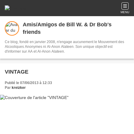
MENU
Amis/Amigos de Bill W. & Dr Bob's
friends
Ce blog, fondé en janvier 2008, n'engage aucunement le Mouvement des
Alcooliques Anonymes ni Al-Anon Alateen. Son unique objectif est
d'informer sur AA et Al-Anon Alateen.
VINTAGE
Publié le 07/06/2013 à 12:33
Par
kreizker